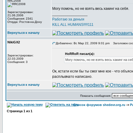
RRC2008
Могу помочь, но не взять весь хакинг на себя.
Зарегистрирован:
_________________
21.06.2006
Сообщения: 2341
Работаю за деньги
Откуда: Ростов-на-Дону
KILL ALL HUMANS!!!!!111
Вернуться к началу
NikiGX2
Добавлено: Вс Мар 22, 2009 9:01 pm
Заголовок со
HoRRoR писал(а):
Зарегистрирован:
22.03.2009
Могу помочь, но не взять весь хакинг на себ
Сообщения: 3
Ок, кстати если бы ты смог мне кое - что объяс
расплывчато написано.
Вернуться к началу
Показать сообщения:
Список форумов shedevr.org.ru
->
Р
Страница
1
из
1