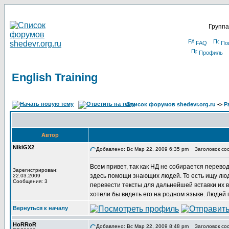
Группа
FAQ
По
Профиль
English Training
Список форумов shedevr.org.ru
->
Р
Автор
NikiGX2
Добавлено: Вс Мар 22, 2009 6:35 pm
Заголовок сооб
Всем привет, так как НД не собирается перево
Зарегистрирован:
здесь помощи знающих людей. То есть ищу люд
22.03.2009
Сообщения: 3
перевести тексты для дальнейшей вставки их в
хотели бы видеть его на родном языке. Людей 
Вернуться к началу
HoRRoR
Добавлено: Вс Мар 22, 2009 8:48 pm
Заголовок со