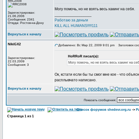
RRC2008
Могу помочь, но не взять весь хакинг на себя.
Зарегистрирован:
_________________
21.06.2006
Сообщения: 2341
Работаю за деньги
Откуда: Ростов-на-Дону
KILL ALL HUMANS!!!!!111
Вернуться к началу
NikiGX2
Добавлено: Вс Мар 22, 2009 9:01 pm
Заголовок со
HoRRoR писал(а):
Зарегистрирован:
22.03.2009
Могу помочь, но не взять весь хакинг на себ
Сообщения: 3
Ок, кстати если бы ты смог мне кое - что объяс
расплывчато написано.
Вернуться к началу
Показать сообщения:
Список форумов shedevr.org.ru
->
Р
Страница
1
из
1