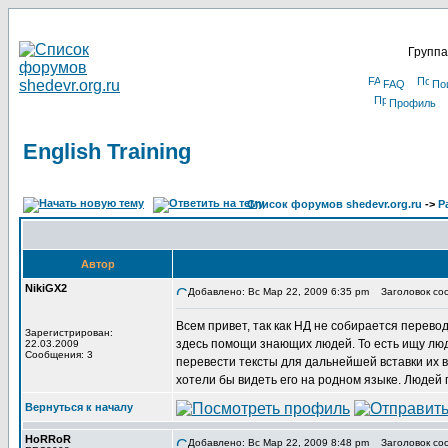
Группа
FAQ
По
Профиль
English Training
Список форумов shedevr.org.ru
->
Р
Автор
NikiGX2
Добавлено: Вс Мар 22, 2009 6:35 pm
Заголовок сооб
Всем привет, так как НД не собирается перево
Зарегистрирован:
здесь помощи знающих людей. То есть ищу люд
22.03.2009
Сообщения: 3
перевести тексты для дальнейшей вставки их в
хотели бы видеть его на родном языке. Людей 
Вернуться к началу
HoRRoR
Добавлено: Вс Мар 22, 2009 8:48 pm
Заголовок со