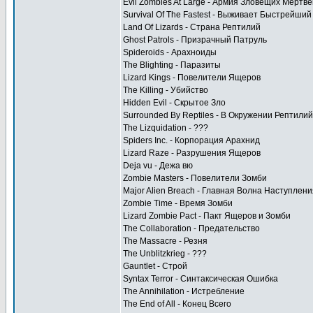
Evil Zombies At Large - Армия Зловещих Мертв
Survival Of The Fastest - Выживает Быстрейший
Land Of Lizards - Страна Рептилий
Ghost Patrols - Призрачный Патруль
Spideroids - Арахноиды
The Blighting - Паразиты
Lizard Kings - Повелители Ящеров
The Killing - Убийство
Hidden Evil - Скрытое Зло
Surrounded By Reptiles - В Окружении Рептилий
The Lizquidation - ???
Spiders Inc. - Корпорация Арахнид
Lizard Raze - Разрушения Ящеров
Deja vu - Дежа вю
Zombie Masters - Повелители Зомби
Major Alien Breach - Главная Волна Наступлени
Zombie Time - Время Зомби
Lizard Zombie Pact - Пакт Ящеров и Зомби
The Collaboration - Предательство
The Massacre - Резня
The Unblitzkrieg - ???
Gauntlet - Строй
Syntax Terror - Синтаксическая Ошибка
The Annihilation - Истребление
The End of All - Конец Всего