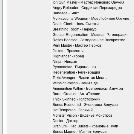
Ion Gun Master - Мастер Ионового Оружия
Angry Reloader - Сердитая Перезарядка
Bandage - Бинт
My Favourite Weapon - Моё Любимое Оружие
Death Clock - Часы Смерти
Breathing Room - Перекур
Greater Regeneration - Мощная Регенерация
Reflex Boosted - Замедленное Восприятие
Perk Master - Мастер Перков
Jinxed - Проклятье
Highlander - Горец
Ninja - Ниндзя
Pyromaniac - Пироманьяк
Regeneration - Регенерация
Toxic Avenger - Ядовитая Месть
Veins of Poison - Вены Яда
Ammunition Within - Боепрепасы Изнутри
Barrel Greaser - АнтиТрение
Thick Skinned - Толстокожий
Bonus Economist - Экономист Бонусов
Hot Tempered - Горячий
Monster Vision - Виденье Монстров
Doctor - Доктор
Uranium Filled Bullets - Урановые Пули
Bonus Magnet - Магнит Бонусов