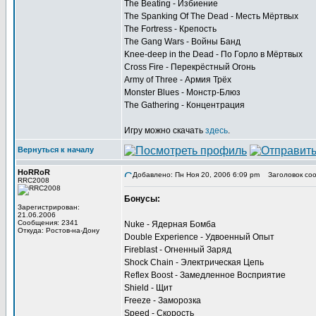
The Beating - Избиение
The Spanking Of The Dead - Месть Мёртвых
The Fortress - Крепость
The Gang Wars - Войны Банд
Knee-deep in the Dead - По Горло в Мёртвых
Cross Fire - Перекрёстный Огонь
Army of Three - Армия Трёх
Monster Blues - Монстр-Блюз
The Gathering - Концентрация
Игру можно скачать
здесь
.
Вернуться к началу
HoRRoR
Добавлено: Пн Ноя 20, 2006 6:09 pm
Заголовок соо
RRC2008
Бонусы:
Зарегистрирован:
21.06.2006
Сообщения: 2341
Nuke - Ядерная Бомба
Откуда: Ростов-на-Дону
Double Experience - Удвоенный Опыт
Fireblast - Огненный Заряд
Shock Chain - Электрическая Цепь
Reflex Boost - Замедленное Восприятие
Shield - Щит
Freeze - Заморозка
Speed - Скорость