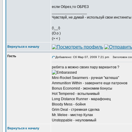
если Обрез,то ОБРЕЗ
_________________
Чувствуй, не думай - используй свои инстинкты
(\__/)
(O.o )
(> < )
Вернуться к началу
Гость
Добавлено: Сб Мар 07, 2009 7:21 pm
Заголовок со
ребята а можно своих пару вариантов ?
Mini-Rocket Swarmers - ручная "катюша"
Ammunition Within - заверните еще патронов
Bonus Economist - экономим бонусы
Hot Tempered - вспыльчивый
Long Distance Runner - марафонец
Bloody Mess - бойня
Grim Deal - стремная сделка
Mr. Melee - мистер Кулак
Unstoppable - неуловимый
Вернуться к началу