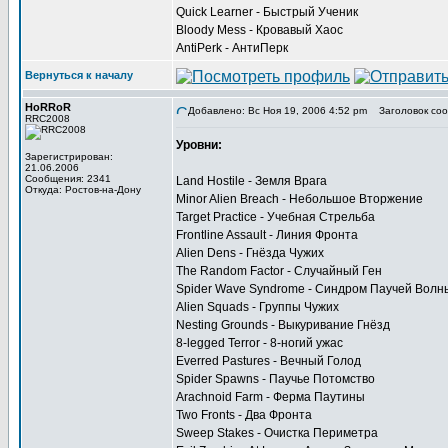
Quick Learner - Быстрый Ученик
Bloody Mess - Кровавый Хаос
AntiPerk - АнтиПерк
Вернуться к началу
HoRRoR
Добавлено: Вс Ноя 19, 2006 4:52 pm
Заголовок соо
RRC2008
Уровни:
Зарегистрирован:
21.06.2006
Сообщения: 2341
Land Hostile - Земля Врага
Откуда: Ростов-на-Дону
Minor Alien Breach - Небольшое Вторжение
Target Practice - Учебная Стрельба
Frontline Assault - Линия Фронта
Alien Dens - Гнёзда Чужих
The Random Factor - Случайный Ген
Spider Wave Syndrome - Синдром Паучей Волн
Alien Squads - Группы Чужих
Nesting Grounds - Выкуривание Гнёзд
8-legged Terror - 8-ногий ужас
Everred Pastures - Вечный Голод
Spider Spawns - Паучье Потомство
Arachnoid Farm - Ферма Паутины
Two Fronts - Два Фронта
Sweep Stakes - Очистка Периметра