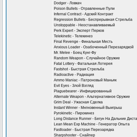
Dodger - Ловкач
Poison Bullets - Отравленные Пули
Infernal Contract - Адский Контракт
Regression Bullets - Беспрерывная Стрельба
Unstoppable - Неостанавливаемый
Perk Expert - Эксперт Перков
Telekinetic - Телекинез
Final Revenge - Финальная Месть
Anxious Loader - Озабоченный Перезарядкой
Mr. Melee - Боец Кунг-Фу
Random Weapon - Случайное Оружие
Fatal Lottery - Фатальная Лотерея
Fastshot - Быстрая Стрельба
Radioactive - Радиация
Ammo Maniac - Патроновый Маньяк
Evil Eyes - Злой Взгляд
Plaguebearer - Инфицированный
Alternate Weapon - Альтернативное Оружие
Grim Deal - Ужасная Сделка
Instant Winner - Мнгновенный Выигрыш
Pyrokinetic - Пирокинез
Long Distance Runner - Бегун На Дальние Дист
Lean Mean Exp Machine - Генератор Опыта
Fastloader - Быстрая Перезарядка
Sharpshooter - Снайпер