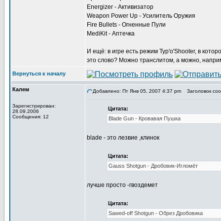
Energizer - Активизатор
Weapon Power Up - Усилитель Оружия
Fire Bullets - Огненные Пули
MediKit - Аптечка
И ещё: в игре есть режим Typ'o'Shooter, в кото
это слово? Можно транслитом, а можно, наприме
Вернуться к началу
Калем
Добавлено: Пт Янв 05, 2007 4:37 pm
Заголовок соо
Зарегистрирован:
Цитата:
28.09.2006
Сообщения: 12
Blade Gun - Кровавая Пушка
blade - это лезвие ,клинок
Цитата:
Gauss Shotgun - Дробовик-Игломёт
лучше просто -гвоздемет
Цитата:
Sawed-off Shotgun - Обрез Дробовика