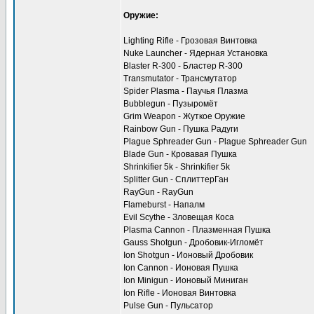
Оружие:
Lighting Rifle - Грозовая Винтовка
Nuke Launcher - Ядерная Установка
Blaster R-300 - Бластер R-300
Transmutator - Трансмутатор
Spider Plasma - Паучья Плазма
Bubblegun - Пузыромёт
Grim Weapon - Жуткое Оружие
Rainbow Gun - Пушка Радуги
Plague Sphreader Gun - Plague Sphreader Gun
Blade Gun - Кровавая Пушка
Shrinkifier 5k - Shrinkifier 5k
Splitter Gun - СплиттерГан
RayGun - RayGun
Flameburst - Напалм
Evil Scythe - Зловещая Коса
Plasma Cannon - Плазменная Пушка
Gauss Shotgun - Дробовик-Игломёт
Ion Shotgun - Ионовый Дробовик
Ion Cannon - Ионовая Пушка
Ion Minigun - Ионовый Миниган
Ion Rifle - Ионовая Винтовка
Pulse Gun - Пульсатор