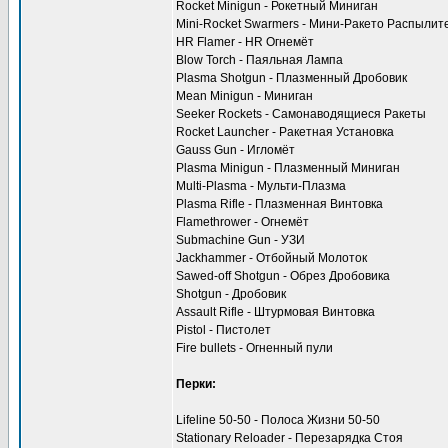
Rocket Minigun - Рокетный Миниган
Mini-Rocket Swarmers - Мини-Ракето Распылит
HR Flamer - HR Огнемёт
Blow Torch - Паяльная Лампа
Plasma Shotgun - Плазменный Дробовик
Mean Minigun - Миниган
Seeker Rockets - Самонаводящиеся Ракеты
Rocket Launcher - Ракетная Установка
Gauss Gun - Игломёт
Plasma Minigun - Плазменный Миниган
Multi-Plasma - Мульти-Плазма
Plasma Rifle - Плазменная Винтовка
Flamethrower - Огнемёт
Submachine Gun - УЗИ
Jackhammer - Отбойный Молоток
Sawed-off Shotgun - Обрез Дробовика
Shotgun - Дробовик
Assault Rifle - Штурмовая Винтовка
Pistol - Пистолет
Fire bullets - Огненный пули
Перки:
Lifeline 50-50 - Полоса Жизни 50-50
Stationary Reloader - Перезарядка Стоя