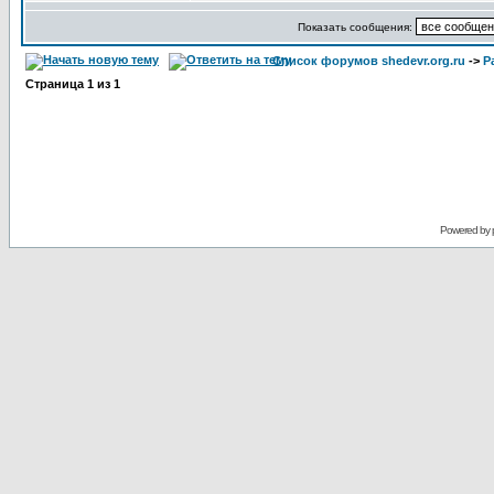
Показать сообщения:
Список форумов shedevr.org.ru
->
Р
Страница
1
из
1
Powered by