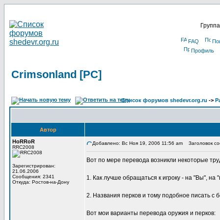
Группа
FAQ
По
Профиль
Crimsonland [PC]
Список форумов shedevr.org.ru
->
Р
Автор
HoRRoR
Добавлено: Вс Ноя 19, 2006 11:56 am
Заголовок соо
RRC2008
Вот по мере перевода возникли некоторые тру
Зарегистрирован:
21.06.2006
Сообщения: 2341
1. Как лучше обращаться к игроку - на "Вы", на 
Откуда: Ростов-на-Дону
2. Названия перков и тому подобное писать с 
Вот мои варианты перевода оружия и перков: