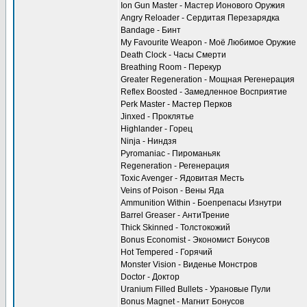
Ion Gun Master - Мастер Ионового Оружия
Angry Reloader - Сердитая Перезарядка
Bandage - Бинт
My Favourite Weapon - Моё Любимое Оружие
Death Clock - Часы Смерти
Breathing Room - Перекур
Greater Regeneration - Мощная Регенерация
Reflex Boosted - Замедленное Восприятие
Perk Master - Мастер Перков
Jinxed - Проклятье
Highlander - Горец
Ninja - Ниндзя
Pyromaniac - Пироманьяк
Regeneration - Регенерация
Toxic Avenger - Ядовитая Месть
Veins of Poison - Вены Яда
Ammunition Within - Боепрепасы Изнутри
Barrel Greaser - АнтиТрение
Thick Skinned - Толстокожий
Bonus Economist - Экономист Бонусов
Hot Tempered - Горячий
Monster Vision - Виденье Монстров
Doctor - Доктор
Uranium Filled Bullets - Урановые Пули
Bonus Magnet - Магнит Бонусов