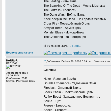
The Beating - Избиение
The Spanking Of The Dead - Месть Мёртвых
The Fortress - Крепость
The Gang Wars - Войны Банд
Knee-deep in the Dead - По Горло в Мёртвых
Cross Fire - Перекрёстный Огонь
Army of Three - Армия Трёх
Monster Blues - Монстр-Блюз
The Gathering - Концентрация
Игру можно скачать
здесь
.
Вернуться к началу
HoRRoR
Добавлено: Пн Ноя 20, 2006 6:09 pm
Заголовок соо
RRC2008
Бонусы:
Зарегистрирован:
21.06.2006
Сообщения: 2341
Nuke - Ядерная Бомба
Откуда: Ростов-на-Дону
Double Experience - Удвоенный Опыт
Fireblast - Огненный Заряд
Shock Chain - Электрическая Цепь
Reflex Boost - Замедленное Восприятие
Shield - Щит
Freeze - Заморозка
Speed - Скорость