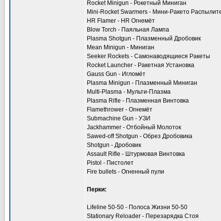
Rocket Minigun - Рокетный Миниган
Mini-Rocket Swarmers - Мини-Ракето Распылит
HR Flamer - HR Огнемёт
Blow Torch - Паяльная Лампа
Plasma Shotgun - Плазменный Дробовик
Mean Minigun - Миниган
Seeker Rockets - Самонаводящиеся Ракеты
Rocket Launcher - Ракетная Установка
Gauss Gun - Игломёт
Plasma Minigun - Плазменный Миниган
Multi-Plasma - Мульти-Плазма
Plasma Rifle - Плазменная Винтовка
Flamethrower - Огнемёт
Submachine Gun - УЗИ
Jackhammer - Отбойный Молоток
Sawed-off Shotgun - Обрез Дробовика
Shotgun - Дробовик
Assault Rifle - Штурмовая Винтовка
Pistol - Пистолет
Fire bullets - Огненный пули
Перки:
Lifeline 50-50 - Полоса Жизни 50-50
Stationary Reloader - Перезарядка Стоя