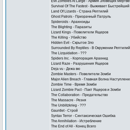
Evil Zombies At Large - Армия Зловещих Мертв
Survival Of The Fastest - Выживает Быстрейший
Land Of Lizards - Страна Рептилий
Ghost Patrols - Призрачный Патруль
Spideroids - Арахноиды
The Blighting - Паразиты
Lizard Kings - Повелители Ящеров
The Killing - Убийство
Hidden Evil - Скрытое Зло
Surrounded By Reptiles - В Окружении Рептилий
The Lizquidation - ???
Spiders Inc. - Корпорация Арахнид
Lizard Raze - Разрушения Ящеров
Deja vu - Дежа вю
Zombie Masters - Повелители Зомби
Major Alien Breach - Главная Волна Наступлени
Zombie Time - Время Зомби
Lizard Zombie Pact - Пакт Ящеров и Зомби
The Collaboration - Предательство
The Massacre - Резня
The Unblitzkrieg - ???
Gauntlet - Строй
Syntax Terror - Синтаксическая Ошибка
The Annihilation - Истребление
The End of All - Конец Всего