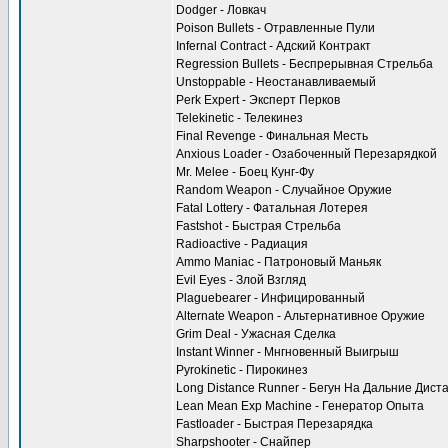
Dodger - Ловкач
Poison Bullets - Отравленные Пули
Infernal Contract - Адский Контракт
Regression Bullets - Беспрерывная Стрельба
Unstoppable - Неостанавливаемый
Perk Expert - Эксперт Перков
Telekinetic - Телекинез
Final Revenge - Финальная Месть
Anxious Loader - Озабоченный Перезарядкой
Mr. Melee - Боец Кунг-Фу
Random Weapon - Случайное Оружие
Fatal Lottery - Фатальная Лотерея
Fastshot - Быстрая Стрельба
Radioactive - Радиация
Ammo Maniac - Патроновый Маньяк
Evil Eyes - Злой Взгляд
Plaguebearer - Инфицированный
Alternate Weapon - Альтернативное Оружие
Grim Deal - Ужасная Сделка
Instant Winner - Мнгновенный Выигрыш
Pyrokinetic - Пирокинез
Long Distance Runner - Бегун На Дальние Дист
Lean Mean Exp Machine - Генератор Опыта
Fastloader - Быстрая Перезарядка
Sharpshooter - Снайпер