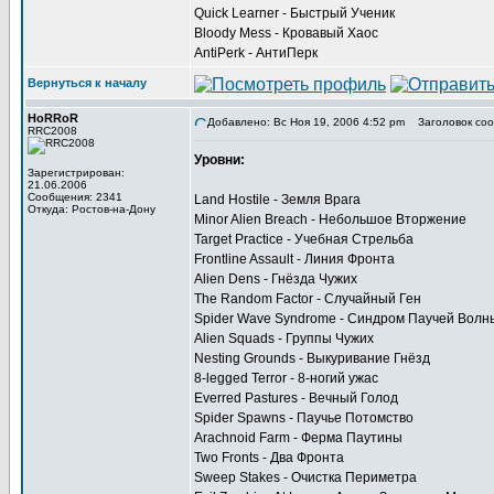
Quick Learner - Быстрый Ученик
Bloody Mess - Кровавый Хаос
AntiPerk - АнтиПерк
Вернуться к началу
HoRRoR
Добавлено: Вс Ноя 19, 2006 4:52 pm
Заголовок соо
RRC2008
Уровни:
Зарегистрирован:
21.06.2006
Сообщения: 2341
Land Hostile - Земля Врага
Откуда: Ростов-на-Дону
Minor Alien Breach - Небольшое Вторжение
Target Practice - Учебная Стрельба
Frontline Assault - Линия Фронта
Alien Dens - Гнёзда Чужих
The Random Factor - Случайный Ген
Spider Wave Syndrome - Синдром Паучей Волн
Alien Squads - Группы Чужих
Nesting Grounds - Выкуривание Гнёзд
8-legged Terror - 8-ногий ужас
Everred Pastures - Вечный Голод
Spider Spawns - Паучье Потомство
Arachnoid Farm - Ферма Паутины
Two Fronts - Два Фронта
Sweep Stakes - Очистка Периметра