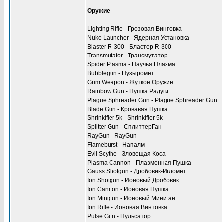
Оружие:
Lighting Rifle - Грозовая Винтовка
Nuke Launcher - Ядерная Установка
Blaster R-300 - Бластер R-300
Transmutator - Трансмутатор
Spider Plasma - Паучья Плазма
Bubblegun - Пузыромёт
Grim Weapon - Жуткое Оружие
Rainbow Gun - Пушка Радуги
Plague Sphreader Gun - Plague Sphreader Gun
Blade Gun - Кровавая Пушка
Shrinkifier 5k - Shrinkifier 5k
Splitter Gun - СплиттерГан
RayGun - RayGun
Flameburst - Напалм
Evil Scythe - Зловещая Коса
Plasma Cannon - Плазменная Пушка
Gauss Shotgun - Дробовик-Игломёт
Ion Shotgun - Ионовый Дробовик
Ion Cannon - Ионовая Пушка
Ion Minigun - Ионовый Миниган
Ion Rifle - Ионовая Винтовка
Pulse Gun - Пульсатор