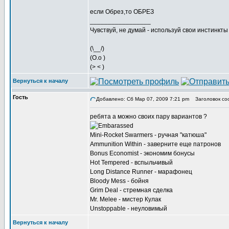
если Обрез,то ОБРЕЗ
_________________
Чувствуй, не думай - используй свои инстинкты
(\__/)
(O.o )
(> < )
Вернуться к началу
Гость
Добавлено: Сб Мар 07, 2009 7:21 pm
Заголовок со
ребята а можно своих пару вариантов ?
Mini-Rocket Swarmers - ручная "катюша"
Ammunition Within - заверните еще патронов
Bonus Economist - экономим бонусы
Hot Tempered - вспыльчивый
Long Distance Runner - марафонец
Bloody Mess - бойня
Grim Deal - стремная сделка
Mr. Melee - мистер Кулак
Unstoppable - неуловимый
Вернуться к началу