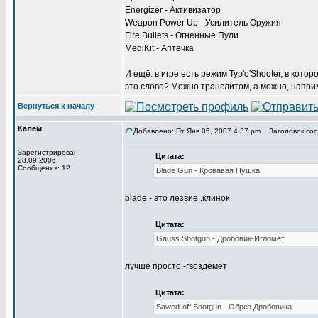
Energizer - Активизатор
Weapon Power Up - Усилитель Оружия
Fire Bullets - Огненные Пули
MediKit - Аптечка
И ещё: в игре есть режим Typ'o'Shooter, в кото
это слово? Можно транслитом, а можно, наприме
Вернуться к началу
Калем
Добавлено: Пт Янв 05, 2007 4:37 pm
Заголовок соо
Зарегистрирован:
Цитата:
28.09.2006
Сообщения: 12
Blade Gun - Кровавая Пушка
blade - это лезвие ,клинок
Цитата:
Gauss Shotgun - Дробовик-Игломёт
лучше просто -гвоздемет
Цитата:
Sawed-off Shotgun - Обрез Дробовика