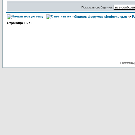
Показать сообщения:
Список форумов shedevr.org.ru
->
Р
Страница
1
из
1
Powered by