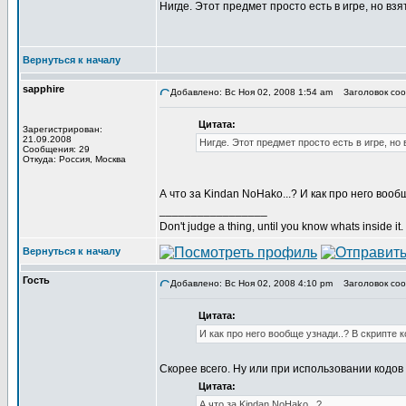
Нигде. Этот предмет просто есть в игре, но взя
Вернуться к началу
sapphire
Добавлено: Вс Ноя 02, 2008 1:54 am
Заголовок соо
Цитата:
Зарегистрирован:
21.09.2008
Нигде. Этот предмет просто есть в игре, но 
Сообщения: 29
Откуда: Россия, Москва
А что за Kindan NoHako...? И как про него вооб
_________________
Don't judge a thing, until you know whats inside it.
Вернуться к началу
Гость
Добавлено: Вс Ноя 02, 2008 4:10 pm
Заголовок соо
Цитата:
И как про него вообще узнади..? В скрипте к
Скорее всего. Ну или при использовании кодо
Цитата:
А что за Kindan NoHako...?