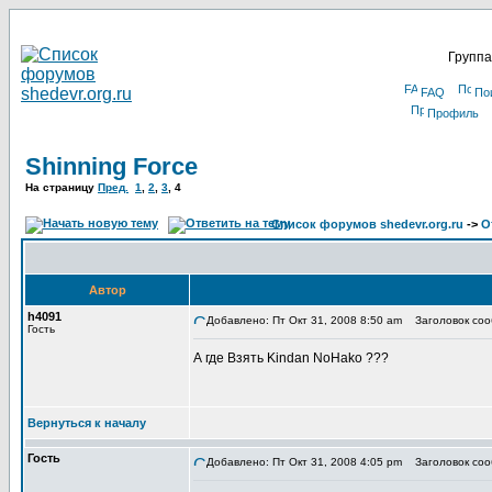
Группа
FAQ
По
Профиль
Shinning Force
На страницу
Пред.
1
,
2
,
3
,
4
Список форумов shedevr.org.ru
->
О
Автор
h4091
Добавлено: Пт Окт 31, 2008 8:50 am
Заголовок соо
Гость
А где Взять Kindan NoHako ???
Вернуться к началу
Гость
Добавлено: Пт Окт 31, 2008 4:05 pm
Заголовок соо