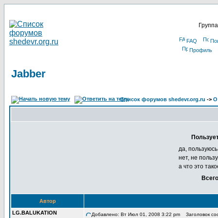
Группа
FAQ
По
Профиль
Jabber
Список форумов shedevr.org.ru
->
О
Пользует
да, пользуюсь
нет, не польз
а что это тако
Всего
Автор
LG.BALUKATION
Добавлено: Вт Июл 01, 2008 3:22 pm
Заголовок соо