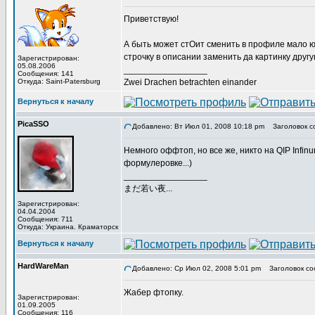
Приветствую!
А быть может стОит сменить в профиле мало ю
строчку в описании заменить да картинку друг
Зарегистрирован:
05.08.2006
_________________
Сообщения: 141
Откуда: Saint-Patersburg
Zwei Drachen betrachten einander
Вернуться к началу
PicaSSO
Добавлено: Вт Июл 01, 2008 10:18 pm
Заголовок с
Немного оффтоп, но все же, никто на QIP Infin
формулеровке...)
_________________
まだ若い夜...
Зарегистрирован:
04.04.2004
Сообщения: 711
Откуда: Украина. Краматорск
Вернуться к началу
HardWareMan
Добавлено: Ср Июл 02, 2008 5:01 pm
Заголовок со
Жабер фтопку.
Зарегистрирован:
01.09.2005
Сообщения: 116