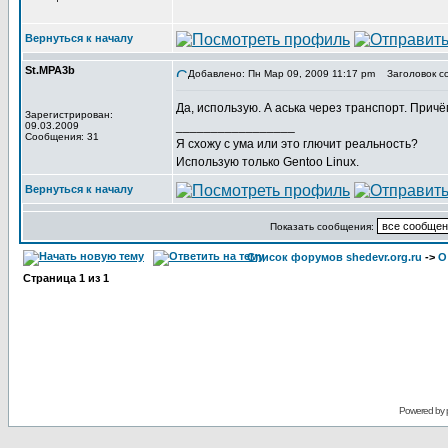
Вернуться к началу
St.MPA3b
Добавлено: Пн Мар 09, 2009 11:17 pm
Заголовок с
Да, использую. А аська через транспорт. Причё
Зарегистрирован:
_________________
09.03.2009
Сообщения: 31
Я схожу с ума или это глючит реальность?
Использую только Gentoo Linux.
Вернуться к началу
Показать сообщения:
Список форумов shedevr.org.ru
->
О
Страница
1
из
1
Powered by