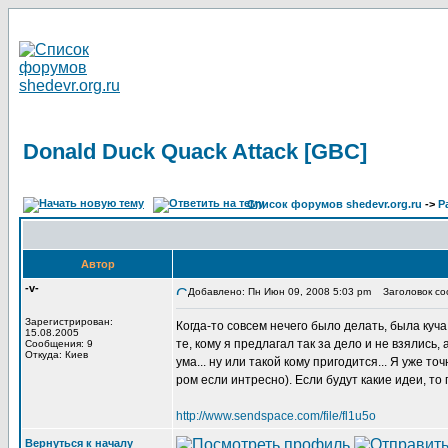
Donald Duck Quack Attack [GBC]
Список форумов shedevr.org.ru
->
Р
Автор
-v-
Добавлено: Пн Июн 09, 2008 5:03 pm
Заголовок соо
Зарегистрирован:
Когда-то совсем нечего было делать, была куч
15.08.2005
те, кому я предлагал так за дело и не взялись
Сообщения: 9
Откуда: Киев
ума... ну или такой кому пригодится... Я уже т
ром если интресно). Если будут какие идеи, то
http://www.sendspace.com/file/fl1u5o
Вернуться к началу