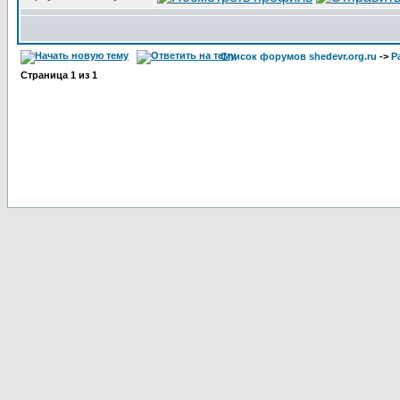
Список форумов shedevr.org.ru
->
Р
Страница
1
из
1