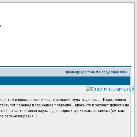
я
Предыдущая тема
::
Следующая тема
о потом и время закончилось, и желание куда-то делось.... К сожалению
стить тут перевод в свободное плавание... авось кто и захочет довести до
вней на карте и меню паузы... для первых трёх языков в списке (см. сам
ля сего безобразия ;)