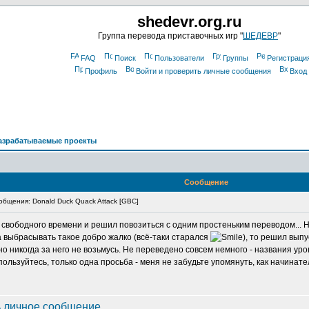
shedevr.org.ru
Группа перевода приставочных игр "
ШЕДЕВР
"
FAQ
Поиск
Пользователи
Группы
Регистраци
Профиль
Войти и проверить личные сообщения
Вход
азрабатываемые проекты
Сообщение
бщения: Donald Duck Quack Attack [GBC]
а свободного времени и решил повозиться с одним простеньким переводом... Н
, а выбрасывать такое добро жалко (всё-таки старался
), то решил выпу
очно никогда за него не возьмусь. Не переведено совсем немного - названия уро
 пользуйтесь, только одна просьба - меня не забудьте упомянуть, как начинате