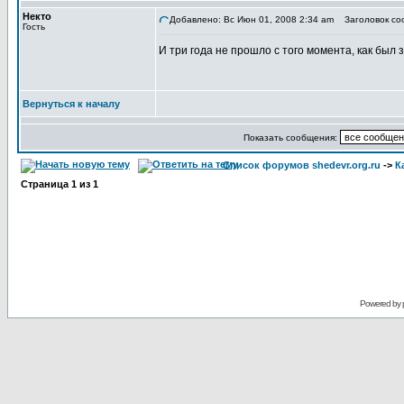
Некто
Добавлено: Вс Июн 01, 2008 2:34 am
Заголовок со
Гость
И три года не прошло с того момента, как был 
Вернуться к началу
Показать сообщения:
Список форумов shedevr.org.ru
->
К
Страница
1
из
1
Powered by