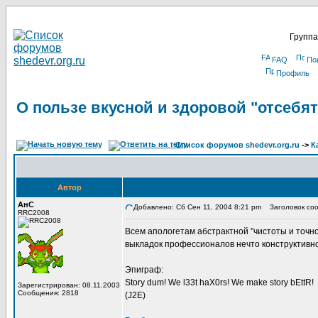
Группа
FAQ
По
Профиль
О пользе вкусной и здоровой "отсебят
Список форумов shedevr.org.ru
->
К
Автор
АнС
Добавлено: Сб Сен 11, 2004 8:21 pm
Заголовок сооб
RRC2008
Всем апологетам абстрактной "чистоты и точн
выкладок профессионалов нечто конструктивн
Эпиграф:
Story dum! We l33t haX0rs! We make story bEttR!
Зарегистрирован: 08.11.2003
Сообщения: 2818
(J2E)