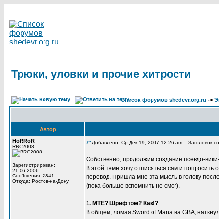
Трюки, уловки и прочие хитрости
Список форумов shedevr.org.ru
->
Э
Автор
HoRRoR
Добавлено: Ср Дек 19, 2007 12:26 am
Заголовок соо
RRC2008
Собственно, продолжим создание псевдо-вики
Зарегистрирован:
В этой теме хочу отписаться сам и попросить 
21.06.2006
Сообщения: 2341
перевод. Пришла мне эта мысль в голову после
Откуда: Ростов-на-Дону
(пока больше вспомнить не смог).
1. MTE? Шрифтом? Как!?
В общем, ломая Sword of Mana на GBA, наткну