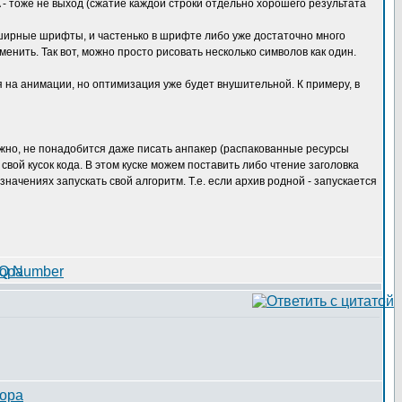
 - тоже не выход (сжатие каждой строки отдельно хорошего результата
ноширные шрифты, и частенько в шрифте либо уже достаточно много
менить. Так вот, можно просто рисовать несколько символов как один.
я на анимации, но оптимизация уже будет внушительной. К примеру, в
ожно, не понадобится даже писать анпакер (распакованные ресурсы
свой кусок кода. В этом куске можем поставить либо чтение заголовка
ачениях запускать свой алгоритм. Т.е. если архив родной - запускается