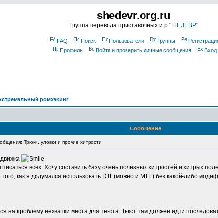
shedevr.org.ru
Группа перевода приставочных игр "
ШЕДЕВР
"
FAQ
Поиск
Пользователи
Группы
Регистраци
Профиль
Войти и проверить личные сообщения
Вход
кстремальный ромхакинг
Сообщение
бщения: Трюки, уловки и прочие хитрости
-движка
отписаться всех. Хочу составить базу очень полезных хитростей и хитрых пол
 того, как я додумался использовать DTE(можно и MTE) без какой-либо моди
лся на проблему нехватки места для текста. Текст там должен идти последов