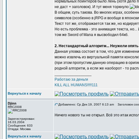
нормальных поинтеров было лень (хотя дело пя
не даст + заголовок). И тут меня торкнуло
В общем, суть такова. Во многих играх, особе
символов (особенно в jRPG и вообще в японских
Текст тот же, отображается так же, но кодируе
Но есть проблемка - это анимация текста, но.
том же Sword of Mana я высвободил 64кб.
2. Нестандартный алгоритм... Неужели опять
Данная уловка состоит в том, что для измене
можно извлечь из виртуальной памяти консоли).
(при этом пропустим данную операцию в оригин
родной алгоритм, а если же наоборот - то рас
_________________
Работаю за деньги
KILL ALL HUMANS!!!!!111
Вернуться к началу
Djinn
Добавлено: Ср Дек 19, 2007 6:13 am
Заголовок сооб
RRC2008
Ничего нового ты не открыл. Всё это итак исп
Зарегистрирован:
16.03.2004
Сообщения: 633
Откуда: Москва
Вернуться к началу