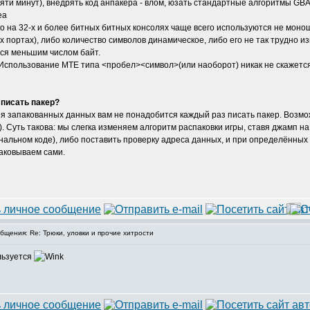
ти минут), внедрять код анпакера - влом, юзать стандартные алгоритмы GBA
нно на 32-х и более битных битных консолях чаще всего используются не мо
 портах), либо количество символов динамическое, либо его не так трудно из
тся меньшим числом байт.
.. Использование MTE типа <пробел><символ>(или наоборот) никак не скажетс
 писать пакер?
ния запакованных данных вам не понадобится каждый раз писать пакер. Возм
 Суть такова: мы слегка изменяем алгоритм распаковки игры, ставя джамп на 
альном коде), либо поставить проверку адреса данных, и при определённых зн
паковываем сами.
щения: Re: Трюки, уловки и прочие хитрости
ользуется