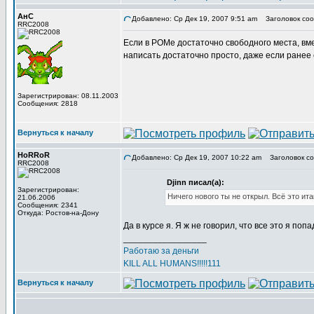
АнС
Добавлено: Ср Дек 19, 2007 9:51 am
Заголовок соо
RRC2008
Если в РОМе достаточно свободного места, вм
написать достаточно просто, даже если ранее
Зарегистрирован: 08.11.2003
Сообщения: 2818
Вернуться к началу
HoRRoR
Добавлено: Ср Дек 19, 2007 10:22 am
Заголовок соо
RRC2008
Djinn писал(а):
Зарегистрирован:
Ничего нового ты не открыл. Всё это ит
21.06.2006
Сообщения: 2341
Откуда: Ростов-на-Дону
Да в курсе я. Я ж не говорил, что все это я по
_________________
Работаю за деньги
KILL ALL HUMANS!!!!!111
Вернуться к началу