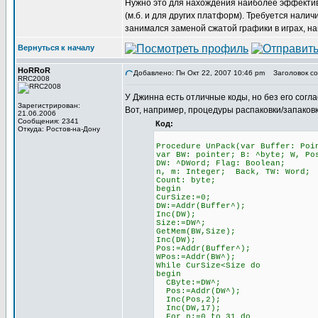
Нужно это для нахождения наиболее эффектив
(м.б. и для других платформ). Требуется налич
занимался заменой сжатой графики в играх, н
Вернуться к началу
HoRRoR
Добавлено: Пн Окт 22, 2007 10:46 pm
Заголовок со
RRC2008
У Джинна есть отличные коды, но без его согла
Зарегистрирован:
Вот, например, процедуры распаковки/запаковк
21.06.2006
Сообщения: 2341
Код:
Откуда: Ростов-на-Дону
Procedure UnPack(var Buffer: Poi
var BW: pointer; B: ^byte; W, Po
DW: ^DWord; Flag: Boolean;
n, m: Integer; Back, TW: Word;
Count: byte;
begin
CurSize:=0;
DW:=Addr(Buffer^);
Inc(DW);
Size:=DW^;
GetMem(BW,Size);
Inc(DW);
Pos:=Addr(Buffer^);
WPos:=Addr(BW^);
While CurSize<Size do
begin
CByte:=DW^;
Pos:=Addr(DW^);
Inc(Pos,2);
Inc(DW,17);
For n:=0 to 31 do