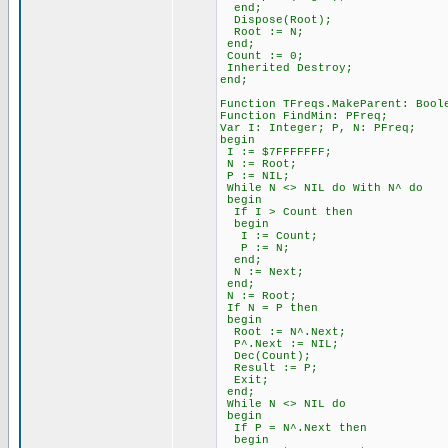
end;
Dispose(Root);
Root := N;
end;
Count := 0;
Inherited Destroy;
end;
Function TFreqs.MakeParent: Bool
Function FindMin: PFreq;
Var I: Integer; P, N: PFreq;
begin
I := $7FFFFFFF;
N := Root;
P := NIL;
While N <> NIL do With N^ do
begin
If I > Count then
begin
I := Count;
P := N;
end;
N := Next;
end;
N := Root;
If N = P then
begin
Root := N^.Next;
P^.Next := NIL;
Dec(Count);
Result := P;
Exit;
end;
While N <> NIL do
begin
If P = N^.Next then
begin