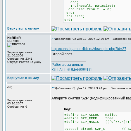
end;
Inc(Result, DataSize);
end Else Result := 0;
end;
Frs.Free;
end;
Вернуться к началу
HoRRoR
Добавлено: Ср Дек 19, 2007 12:20 am
Заголовок со
RRC2008
http://consolgames.4bb.ru/viewtopic.php?id=27
Зарегистрирован:
Второй пост.
21.06.2006
Сообщения: 2341
_________________
Откуда: Ростов-на-Дону
Работаю за деньги
KILL ALL HUMANS!!!!!111
Вернуться к началу
org
Добавлено: Ср Дек 19, 2007 3:24 pm
Заголовок соо
Алгоритм сжатия 'SZP' (модифицированный ва
Зарегистрирован:
03.10.2007
Сообщения: 6
Код:
#define SZP_ALLOC malloc
#define SZP_FREE free
#define SZP_MAGIC (('0'<<24)+('
typedef struct SZP_S // Szp