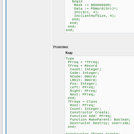
begin
Mask := $80000000;
Data := PDWord(Src)^;
Inc(Src, 4);
Inc(LastHufSize, 4);
end;
end;
end;
end;
Упаковка:
Код:
Type
PFreq = ^TFreq;
TFreq = Record
Count: Integer;
Code: Integer;
HCode: DWord;
LRbit: DWord;
Pos: Integer;
Left: PFreq;
Right: PFreq;
Next: PFreq;
end;
TFreqs = Class
Root: PFreq;
Count: Integer;
Constructor Create;
Function Add: PFreq;
Function MakeParent: Boolean;
Destructor Destroy; override;
end;