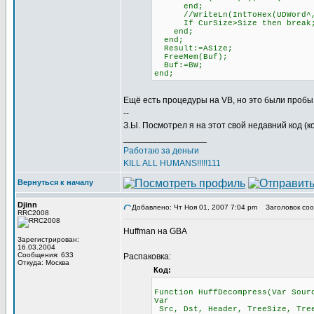
end;
//WriteLn(IntToHex(UDWord^,
If CurSize>Size then break
end;
end;
Result:=ASize;
FreeMem(Buf);
Buf:=BW;
end;
Ещё есть процедуры на VB, но это были пробы 
--
З.Ы. Посмотрел я на этот свой недавний код (к
_________________
Работаю за деньги
KILL ALL HUMANS!!!!!111
Вернуться к началу
Djinn
Добавлено: Чт Ноя 01, 2007 7:04 pm
Заголовок соо
RRC2008
Huffman на GBA
Зарегистрирован:
16.03.2004
Сообщения: 633
Распаковка:
Откуда: Москва
Код:
Function HuffDecompress(Var Sour
Var
Src, Dst, Header, TreeSize, Tree