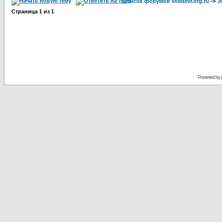
Список форумов shedevr.org.ru
->
Э
Страница
1
из
1
Powered by