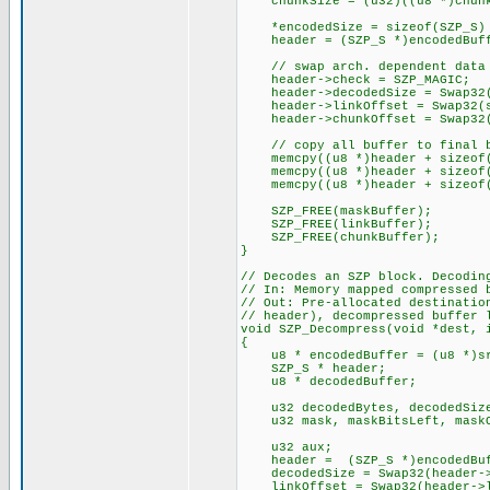
chunkSize = (u32)((u8 *)chunkP
*encodedSize = sizeof(SZP_S) +
header = (SZP_S *)encodedBuf
// swap arch. dependent data
header->check = SZP_MAGIC;
header->decodedSize = Swap32(
header->linkOffset = Swap32(si
header->chunkOffset = Swap32(s
// copy all buffer to final b
memcpy((u8 *)header + sizeof(S
memcpy((u8 *)header + sizeof(S
memcpy((u8 *)header + sizeof(SZ
SZP_FREE(maskBuffer);
SZP_FREE(linkBuffer);
SZP_FREE(chunkBuffer);
}
// Decodes an SZP block. Decodin
// In: Memory mapped compressed 
// Out: Pre-allocated destinatio
// header), decompressed buffer 
void SZP_Decompress(void *dest, 
{
u8 * encodedBuffer = (u8 *)s
SZP_S * header;
u8 * decodedBuffer;
u32 decodedBytes, decodedSize,
u32 mask, maskBitsLeft, maskO
u32 aux;
header = (SZP_S *)encodedBuf
decodedSize = Swap32(header-
linkOffset = Swap32(header-