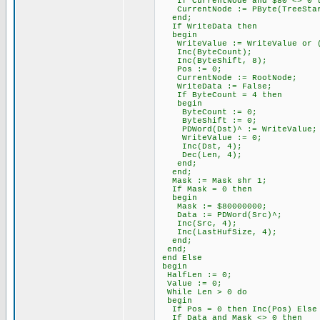
If CurrentNode and $80 <> 0 th
CurrentNode := PByte(TreeStar
end;
If WriteData then
begin
WriteValue := WriteValue or (C
Inc(ByteCount);
Inc(ByteShift, 8);
Pos := 0;
CurrentNode := RootNode;
WriteData := False;
If ByteCount = 4 then
begin
ByteCount := 0;
ByteShift := 0;
PDWord(Dst)^ := WriteValue;
WriteValue := 0;
Inc(Dst, 4);
Dec(Len, 4);
end;
end;
Mask := Mask shr 1;
If Mask = 0 then
begin
Mask := $80000000;
Data := PDWord(Src)^;
Inc(Src, 4);
Inc(LastHufSize, 4);
end;
end;
end Else
begin
HalfLen := 0;
Value := 0;
While Len > 0 do
begin
If Pos = 0 then Inc(Pos) Else I
If Data and Mask <> 0 then