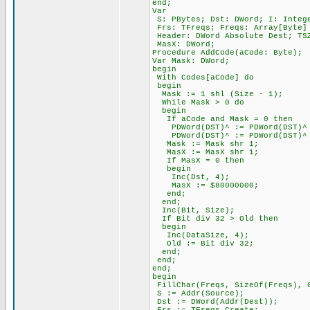
end;
Var
S: PBytes; Dst: DWord; I: Integ
Frs: TFreqs; Freqs: Array[Byte] 
Header: DWord Absolute Dest; TSZ
MasX: DWord;
Procedure AddCode(aCode: Byte);
Var Mask: DWord;
begin
With Codes[aCode] do
begin
Mask := 1 shl (Size - 1);
While Mask > 0 do
begin
If aCode and Mask = 0 then
PDWord(DST)^ := PDWord(DST)^ 
PDWord(DST)^ := PDWord(DST)^ 
Mask := Mask shr 1;
MasX := MasX shr 1;
If MasX = 0 then
begin
Inc(Dst, 4);
MasX := $80000000;
end;
end;
Inc(Bit, Size);
If Bit div 32 > Old then
begin
Inc(DataSize, 4);
Old := Bit div 32;
end;
end;
end;
begin
FillChar(Freqs, SizeOf(Freqs), 
S := Addr(Source);
Dst := DWord(Addr(Dest));