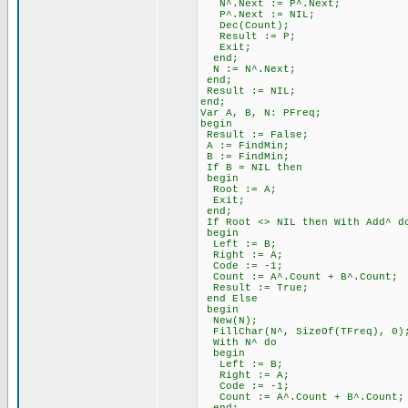
N^.Next := P^.Next;
P^.Next := NIL;
Dec(Count);
Result := P;
Exit;
end;
N := N^.Next;
end;
Result := NIL;
end;
Var A, B, N: PFreq;
begin
Result := False;
A := FindMin;
B := FindMin;
If B = NIL then
begin
Root := A;
Exit;
end;
If Root <> NIL then With Add^ d
begin
Left := B;
Right := A;
Code := -1;
Count := A^.Count + B^.Count;
Result := True;
end Else
begin
New(N);
FillChar(N^, SizeOf(TFreq), 0)
With N^ do
begin
Left := B;
Right := A;
Code := -1;
Count := A^.Count + B^.Count;