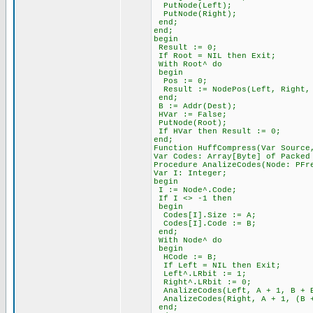
PutNode(Left);
PutNode(Right);
end;
end;
begin
Result := 0;
If Root = NIL then Exit;
With Root^ do
begin
Pos := 0;
Result := NodePos(Left, Right,
end;
B := Addr(Dest);
HVar := False;
PutNode(Root);
If HVar then Result := 0;
end;
Function HuffCompress(Var Source
Var Codes: Array[Byte] of Packed
Procedure AnalizeCodes(Node: PFr
Var I: Integer;
begin
I := Node^.Code;
If I <> -1 then
begin
Codes[I].Size := A;
Codes[I].Code := B;
end;
With Node^ do
begin
HCode := B;
If Left = NIL then Exit;
Left^.LRbit := 1;
Right^.LRbit := 0;
AnalizeCodes(Left, A + 1, B + 
AnalizeCodes(Right, A + 1, (B +
end;