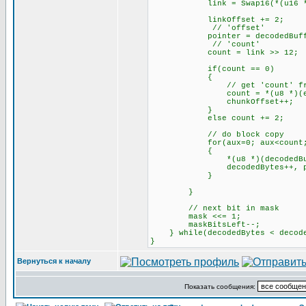
link = Swap16(*(u16 *)(enc
linkOffset += 2;
// 'offset'
pointer = decodedBuffer + d
// 'count'
count = link >> 12;
if(count == 0)
{
// get 'count' from c
count = *(u8 *)(encodedB
chunkOffset++;
}
else count += 2;
// do block copy
for(aux=0; aux<count; 
{
*(u8 *)(decodedBuffer + 
decodedBytes++, poin
}
}
// next bit in mask
mask <<= 1;
maskBitsLeft--;
} while(decodedBytes < decode
}
Вернуться к началу
Показать сообщения: