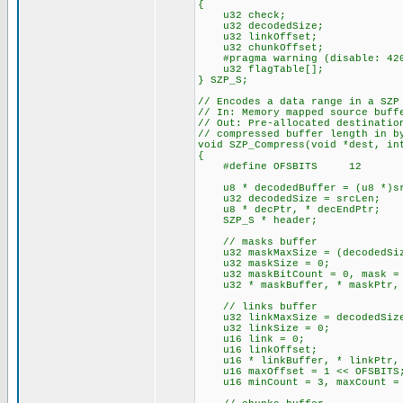
{
u32 check;
u32 decodedSize;
u32 linkOffset;
u32 chunkOffset;
#pragma warning (disable: 42
u32 flagTable[];
} SZP_S;
// Encodes a data range in a SZP
// In: Memory mapped source buff
// Out: Pre-allocated destinatio
// compressed buffer length in b
void SZP_Compress(void *dest, in
{
#define OFSBITS 12
u8 * decodedBuffer = (u8 *)src
u32 decodedSize = srcLen;
u8 * decPtr, * decEndPtr;
SZP_S * header;
// masks buffer
u32 maskMaxSize = (decodedSize
u32 maskSize = 0;
u32 maskBitCount = 0, mask =
u32 * maskBuffer, * maskPtr, 
// links buffer
u32 linkMaxSize = decodedSiz
u32 linkSize = 0;
u16 link = 0;
u16 linkOffset;
u16 * linkBuffer, * linkPtr, 
u16 maxOffset = 1 << OFSBITS
u16 minCount = 3, maxCount = 