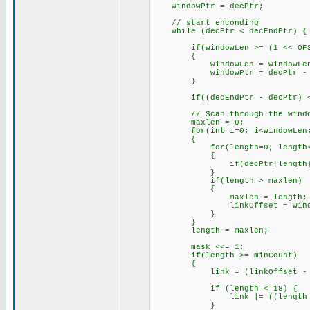
windowPtr = decPtr;
// start enconding
while (decPtr < decEndPtr) {
if(windowLen >= (1 << OFS
{
windowLen = windowLen - 
windowPtr = decPtr - wi
}
if((decEndPtr - decPtr) < max
// Scan through the windo
maxlen = 0;
for(int i=0; i<windowLen;
{
for(length=0; length<(windo
{
if(decPtr[length] != win
}
if(length > maxlen)
{
maxlen = length;
linkOffset = windowL
}
}
length = maxlen;
mask <<= 1;
if(length >= minCount) 
{
link = (linkOffset - 1)
if (length < 18) {
link |= ((length - 2)
}