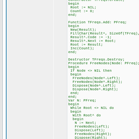
Constructor TFreqs.Create;
begin
Root := NIL;
Count := 0;
end;
Function TFreqs.Add: PFreq;
begin
New(Result);
FillChar(Result^, SizeOf(TFreq)
Result^.Code := -1;
Result^.Next := Root;
Root := Result;
Inc(Count);
end;
Destructor TFreqs.Destroy;
Procedure FreeNodes(Node: PFreq)
begin
If Node <> NIL then
begin
FreeNodes(Node^.Left);
FreeNodes(Node^.Right);
Dispose(Node^.Left);
Dispose(Node^.Right);
end;
end;
Var N: PFreq;
begin
While Root <> NIL do
begin
With Root^ do
begin
N := Next;
FreeNodes(Left);
Dispose(Left);
FreeNodes(Right);
Dispose(Right);