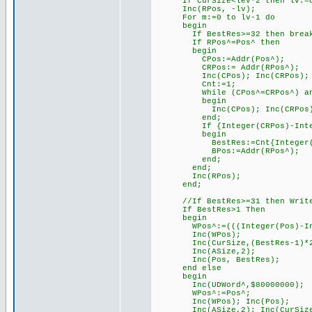
If CurSize<lev*2 then lv:=Cur
Inc(RPos, -lv);
For m:=0 to lv-1 do
begin
If BestRes>=32 then brea
If RPos^=Pos^ then
begin
CPos:=Addr(Pos^);
CRPos:= Addr(RPos^);
Inc(CPos); Inc(CRPos);
Cnt:=1;
While (CPos^=CRPos^) and (Cn
begin
Inc(CPos); Inc(CRPos); 
end;
If {Integer(CRPos)-Integer(
begin
BestRes:=Cnt{Integer(CRPo
BPos:=Addr(RPos^);
end;
end;
Inc(RPos);
end;
//If BestRes>=31 then WriteLn
If BestRes>1 Then
begin
WPos^:=(((Integer(Pos)-Intege
Inc(WPos);
Inc(CurSize,(BestRes-1)*2
Inc(ASize,2);
Inc(Pos, BestRes);
end else
begin
Inc(UDWord^,$80000000);
WPos^:=Pos^;
Inc(WPos); Inc(Pos);
Inc(ASize,2); Inc(CurSize