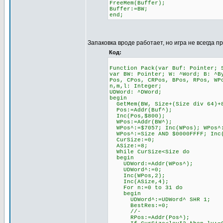
FreeMem(Buffer);
Buffer:=BW;
end;
Запаковка вроде работает, но игра не всегда п
Код:
Function Pack(var Buf: Pointer; 
var BW: Pointer; W: ^Word; B: ^B
Pos, CPos, CRPos, BPos, RPos, WP
n,m,l: Integer;
UDWord: ^DWord;
begin
GetMem(BW, Size+(Size div 64)+
Pos:=Addr(Buf^);
Inc(Pos,$800);
WPos:=Addr(BW^);
WPos^:=$7057; Inc(WPos); WPos^:
WPos^:=Size AND $0000FFFF; Inc(
CurSize:=0;
ASize:=8;
While CurSize<Size do
begin
UDWord:=Addr(WPos^);
UDWord^:=0;
Inc(WPos,2);
Inc(ASize,4);
For n:=0 to 31 do
begin
UDWord^:=UDWord^ SHR 1;
BestRes:=0;
//-
RPos:=Addr(Pos^);