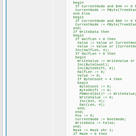
begin
If CurrentNode and $40 <> 0 th
CurrentNode := PByte(TreeStar
end Else
begin
If CurrentNode and $80 <> 0 th
CurrentNode := PByte(TreeStar
end;
If WriteData then
begin
If HalfLen = 0 then
Value := Value or CurrentNod
Value := Value or (CurrentNo
Inc(HalfLen, 4);
If HalfLen = 8 then
begin
WriteValue := WriteValue or (
Inc(ByteCount);
Inc(ByteShift, 8);
HalfLen := 0;
Value := 0;
If ByteCount = 4 then
begin
ByteCount := 0;
ByteShift := 0;
PDWord(Dst)^ := WriteValue
WriteValue := 0;
Inc(Dst, 4);
Dec(Len, 4);
end;
end;
Pos := 0;
CurrentNode := RootNode;
WriteData := False;
end;
Mask := Mask shr 1;
If Mask = 0 then