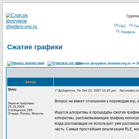
Группа
FAQ
По
Профиль
Сжатие графики
Список форумов shedevr.org.ru
->
Э
Автор
Shiru
Добавлено: Пн Окт 22, 2007 10:20 pm
Заголовок со
Вопрос не имеет отношения к переводам игр, н
Зарегистрирован:
25.10.2006
Сообщения: 295
Ищутся алгоритмы и процедуры сжатия графики
Откуда: Russia, Moscow
алгоритмы, распаковывающие графику непосред
когда распаковщик не использует уже распако
часть. Самые простейшие реализации RLE, кон