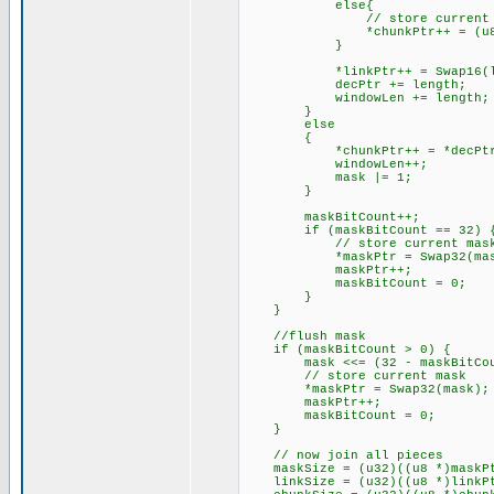
else{
// store current count
*chunkPtr++ = (u8)(le
}
*linkPtr++ = Swap16(li
decPtr += length;
windowLen += length;
}
else // Add single
{
*chunkPtr++ = *decPtr
windowLen++;
mask |= 1;
}
maskBitCount++;
if (maskBitCount == 32) 
// store current mas
*maskPtr = Swap32(mas
maskPtr++;
maskBitCount = 0;
}
}
//flush mask
if (maskBitCount > 0) {
mask <<= (32 - maskBitCou
// store current mask
*maskPtr = Swap32(mask);
maskPtr++;
maskBitCount = 0;
}
// now join all pieces
maskSize = (u32)((u8 *)maskPtr
linkSize = (u32)((u8 *)linkPtr