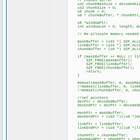
// chunks buffer
u32 chunkMaxSize = decodedSi
u32 chunkSize = 0;
u8 chunk = 0;
u8 * chunkBuffer, * chunkPtr,
u8 *windowPtr;
int windowLen = 0, length, ma
// Re-allocate memory needed
maskBuffer = (u32 *) SZP_ALLO
linkBuffer = (u16 *) SZP_ALLO
chunkBuffer = (u8 *) SZP_ALLO
if (maskBuffer == NULL || link
SZP_FREE(maskBuffer);
SZP_FREE(linkBuffer);
SZP_FREE(chunkBuffer);
return;
}
memset(maskBuffer, 0, maskMax
//memset(linkBuffer, 0, lin
//memset(chunkBuffer, 0, chun
//set pointers
decPtr = decodedBuffer;
decEndPtr = decPtr + decodedS
maskPtr = maskBuffer;
maskEndPtr = (u32 *)((u8 *)mas
linkPtr = linkBuffer;
linkEndPtr = (u16 *)((u8 *)lin
chunkPtr = chunkBuffer;
chunkEndPtr = chunkPtr + chun