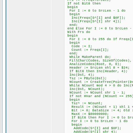
Frs := TFreqs.Create;
If not Bit8 then
begin
For I := 0 to SrcLen - 1 do
begin
Inc(Freqs[S^[I] and $0F]);
Inc(Freqs[S^[I] shr 4]);
end;
end Else For I := 0 to SrcLen -
With Frs do
begin
For I := 0 to 255 do If Freqs[I
begin
Code := I;
Count := Freqs[I];
end;
While MakeParent do;
FillChar(Codes, SizeOf(Codes),
AnalizeCodes(Root, 0, 0);
Header := SrcLen shl 8 + $24;
If Bit8 then Inc(Header, 4);
Inc(Dst, 4);
Tsz := PByte(Dst);
NCount := CreateTree(Pointer(Ds
While NCount mod 4 > 0 do Inc(
Inc(Dst, NCount);
NCount := NCount shr 1 - 1;
If not HVar and (NCount <= 255
begin
Tsz^ := NCount;
Result := (NCount + 1) shl 1 
Bit := 0; DataSize := 4; Old 
MasX := $80000000;
If Bit8 then For I := 0 to SrcL
For I := 0 to SrcLen - 1 do
begin
AddCode(S^[I] and $0F);
AddCode(S^[I] shr 4);