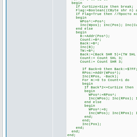
begin
If CurSize>Size then break;
Flag:=Boolean((CByte shr n) an
If Flag=True then //Просто ко
begin
WPos^:=Pos^;
Inc(Wpos); Inc(Pos); Inc(Cu
end else
begin
B:=Addr(Pos^);
Count:=B^;
Back:=B^;
Inc(B);
TW:=B^;
Back:=(Back SHR 5)+(TW SHL 
Count:= Count SHL 3;
Count:= Count SHR 3;
If Back=0 then Back:=$7FF
RPos:=Addr(WPos^);
Inc(RPos, -Back);
For m:=0 to Count+1 do
begin
If Back*2<=CurSize then
begin
WPos^:=RPos^;
Inc(WPos); Inc(RPos); Inc
end else
begin
WPos^:=0;
Inc(WPos); Inc(RPos); Inc
end;
end;
Inc(Pos);
end;
end;
end;