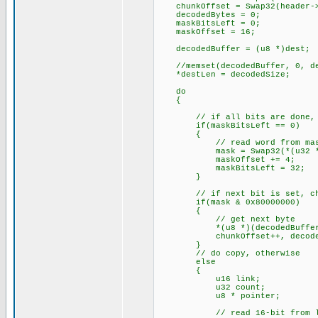
chunkOffset = Swap32(header->
decodedBytes = 0; // c
maskBitsLeft = 0; //
maskOffset = 16; // cu
decodedBuffer = (u8 *)dest;
//memset(decodedBuffer, 0, de
*destLen = decodedSize;
do
{
// if all bits are done, g
if(maskBitsLeft == 0)
{
// read word from mask 
mask = Swap32(*(u32 *)(enc
maskOffset += 4;
maskBitsLeft = 32; // 
}
// if next bit is set, chun
if(mask & 0x80000000)
{
// get next byte
*(u8 *)(decodedBuffer + deco
chunkOffset++, decodedB
}
// do copy, otherwise
else
{
u16 link;
u32 count;
u8 * pointer;
// read 16-bit from lin