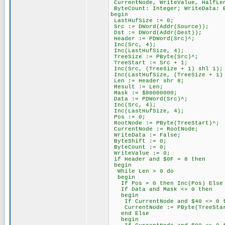
CurrentNode, WriteValue, HalfLen
ByteCount: Integer; WriteData: 
begin
LastHufSize := 0;
Src := DWord(Addr(Source));
Dst := DWord(Addr(Dest));
Header := PDWord(Src)^;
Inc(Src, 4);
Inc(LastHufSize, 4);
TreeSize := PByte(Src)^;
TreeStart := Src + 1;
Inc(Src, (TreeSize + 1) shl 1);
Inc(LastHufSize, (TreeSize + 1)
Len := Header shr 8;
Result := Len;
Mask := $80000000;
Data := PDWord(Src)^;
Inc(Src, 4);
Inc(LastHufSize, 4);
Pos := 0;
RootNode := PByte(TreeStart)^;
CurrentNode := RootNode;
WriteData := False;
ByteShift := 0;
ByteCount := 0;
WriteValue := 0;
if Header and $0F = 8 then
begin
While Len > 0 do
begin
If Pos = 0 then Inc(Pos) Else I
If Data and Mask <> 0 then
begin
If CurrentNode and $40 <> 0 th
CurrentNode := PByte(TreeStar
end Else
begin