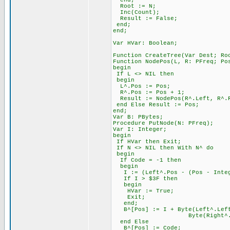
end;
Root := N;
Inc(Count);
Result := False;
end;
end;
Var HVar: Boolean;
Function CreateTree(Var Dest; Ro
Function NodePos(L, R: PFreq; Po
begin
If L <> NIL then
begin
L^.Pos := Pos;
R^.Pos := Pos + 1;
Result := NodePos(R^.Left, R^.R
end Else Result := Pos;
end;
Var B: PBytes;
Procedure PutNode(N: PFreq);
Var I: Integer;
begin
If HVar then Exit;
If N <> NIL then With N^ do
begin
If Code = -1 then
begin
I := (Left^.Pos - (Pos - Integ
If I > $3F then
begin
HVar := True;
Exit;
end;
B^[Pos] := I + Byte(Left^.Left
Byte(Right^.Left = 
end Else
B^[Pos] := Code;