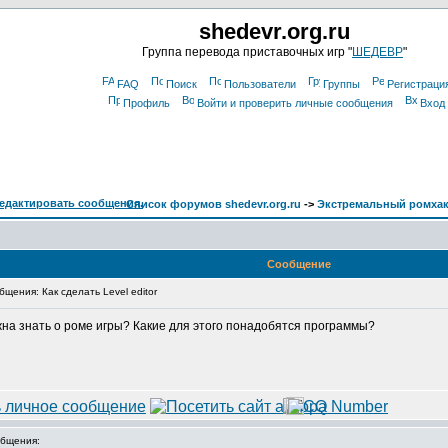
shedevr.org.ru
Группа перевода приставочных игр "
ШЕДЕВР
"
FAQ
Поиск
Пользователи
Группы
Регистраци
Профиль
Войти и проверить личные сообщения
Вход
Список форумов shedevr.org.ru
->
Экстремальный ромха
Сообщение
ения: Как сделать Level editor
нужна знать о роме игры? Какие для этого понадобятся программы?
бщения: