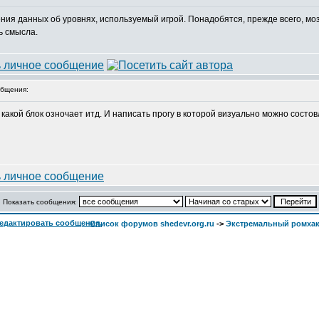
ия данных об уровнях, используемый игрой. Понадобятся, прежде всего, моз
ь смысла.
бщения:
 какой блок озночает итд. И написать прогу в которой визуально можно состо
Показать сообщения:
Список форумов shedevr.org.ru
->
Экстремальный ромха