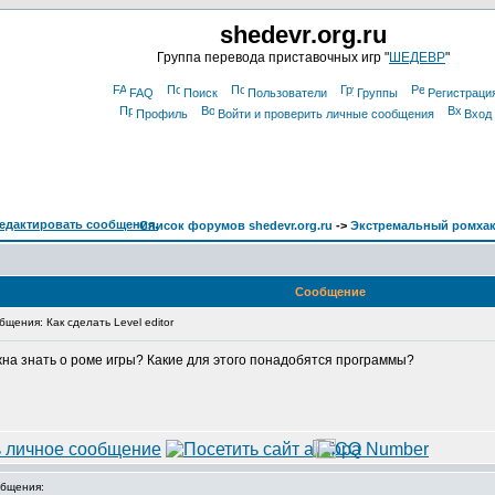
shedevr.org.ru
Группа перевода приставочных игр "
ШЕДЕВР
"
FAQ
Поиск
Пользователи
Группы
Регистраци
Профиль
Войти и проверить личные сообщения
Вход
Список форумов shedevr.org.ru
->
Экстремальный ромха
Сообщение
ения: Как сделать Level editor
нужна знать о роме игры? Какие для этого понадобятся программы?
бщения: