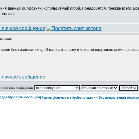
ия данных об уровнях, используемый игрой. Понадобятся, прежде всего, моз
ь смысла.
бщения:
 какой блок озночает итд. И написать прогу в которой визуально можно состо
Показать сообщения:
Список форумов shedevr.org.ru
->
Экстремальный ромха