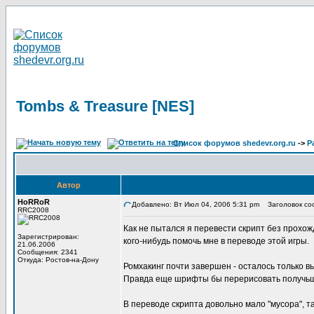
Tombs & Treasure [NES]
Список форумов shedevr.org.ru
->
Р
Автор
HoRRoR
Добавлено: Вт Июл 04, 2006 5:31 pm
Заголовок соо
RRC2008
Как не пытался я перевести скрипт без прохож
Зарегистрирован:
кого-нибудь помочь мне в переводе этой игры.
21.06.2006
Сообщения: 2341
Откуда: Ростов-на-Дону
Ромхакинг почти завершен - осталось только вы
Правда еще шрифты бы перерисовать получьше 
В переводе скрипта довольно мало "мусора", т