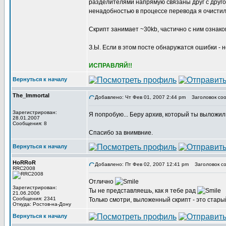
разделителями напрямую связаны друг с другом
ненадобностью в процессе перевода я очистил 
Скрипт занимает ~30kb, частично с ним ознак
З.Ы. Если в этом посте обнаружатся ошибки -
ИСПРАВЛЯЙ!!
Вернуться к началу
The_Immortal
Добавлено: Чт Фев 01, 2007 2:44 pm
Заголовок соо
Зарегистрирован:
Я попробую... Беру архив, который ты выложил.
28.01.2007
Сообщения: 8
Спасибо за внимвние.
Вернуться к началу
HoRRoR
Добавлено: Пт Фев 02, 2007 12:41 pm
Заголовок со
RRC2008
Отлично
Зарегистрирован:
Ты не представляешь, как я тебе рад
21.06.2006
Сообщения: 2341
Только смотри, выложенный скрипт - это стары
Откуда: Ростов-на-Дону
Вернуться к началу