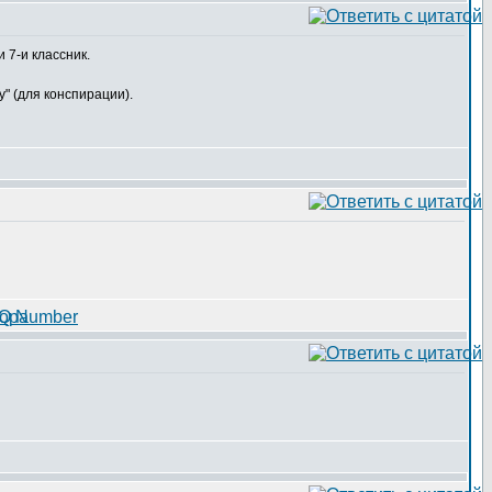
 7-и классник.
у" (для конспирации).