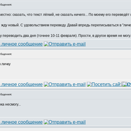
бщения:
но: сказать, что текст лёгкий, не сказать ничего... По моему его переведёт и
я жду новый. С удовольствием переведу. Давай впредь переписываться в "личк
уду переводить два дня (точнее 10-11 февраля). Прости, в другое время не могу.
бщения:
в личку
бщения:
ка несмогу...