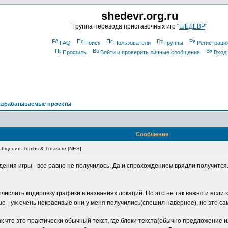
shedevr.org.ru
Группа перевода приставочных игр "
ШЕДЕВР
"
FAQ
Поиск
Пользователи
Группы
Регистраци
Профиль
Войти и проверить личные сообщения
Вход
азрабатываемые проекты
Сообщение
бщения: Tombs & Treasure [NES]
дения игры - все равно не получилось. Да и спрохождением врядли получится
числить кодировку графики в названиях локаций. Но это не так важно и если 
- уж очень некрасивые они у меня получились(спешил наверное), но это сам
ак что это практически обычный текст, где блоки текста(обычно предложение