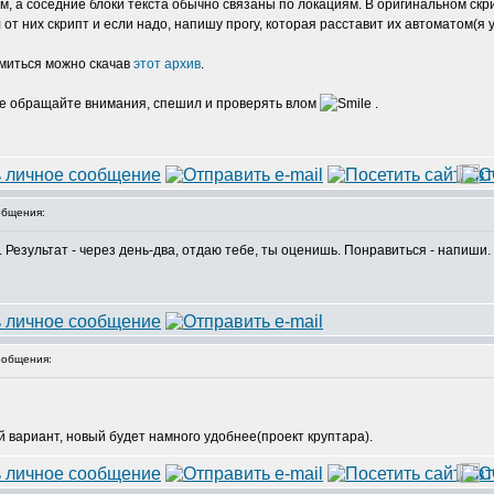
, а соседние блоки текста обычно связаны по локациям. В оригинальном скрип
от них скрипт и если надо, напишу прогу, которая расставит их автоматом(я
омиться можно скачав
этот архив
.
 не обращайте внимания, спешил и проверять влом
.
бщения:
 Результат - через день-два, отдаю тебе, ты оценишь. Понравиться - напиши.
общения:
й вариант, новый будет намного удобнее(проект круптара).