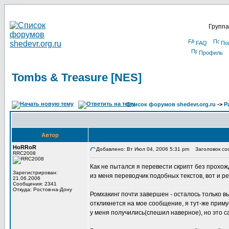
Группа
FAQ
По
Профиль
Tombs & Treasure [NES]
Список форумов shedevr.org.ru
->
Р
Автор
HoRRoR
Добавлено: Вт Июл 04, 2006 5:31 pm
Заголовок соо
RRC2008
Как не пытался я перевести скрипт без прохож
Зарегистрирован:
из меня переводчик подобных текстов, вот и р
21.06.2006
Сообщения: 2341
Откуда: Ростов-на-Дону
Ромхакинг почти завершен - осталось только вы
откликнется на мое сообщение, я тут-же прим
у меня получились(спешил наверное), но это с