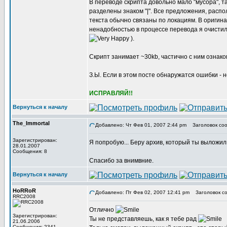
В переводе скрипта довольно мало "мусора", та
разделены знаком "|". Все предложения, расп
текста обычно связаны по локациям. В оригинал
ненадобностью в процессе перевода я очистил 
).
Скрипт занимает ~30kb, частично с ним ознак
З.Ы. Если в этом посте обнаружатся ошибки -
ИСПРАВЛЯЙ!!
Вернуться к началу
The_Immortal
Добавлено: Чт Фев 01, 2007 2:44 pm
Заголовок соо
Зарегистрирован:
Я попробую... Беру архив, который ты выложил.
28.01.2007
Сообщения: 8
Спасибо за внимвние.
Вернуться к началу
HoRRoR
Добавлено: Пт Фев 02, 2007 12:41 pm
Заголовок со
RRC2008
Отлично
Зарегистрирован:
Ты не представляешь, как я тебе рад
21.06.2006
Сообщения: 2341