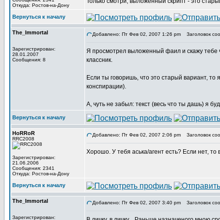
Только смотри, выложенный скрипт - это стары
Откуда: Ростов-на-Дону
Вернуться к началу
The_Immortal
Добавлено: Пт Фев 02, 2007 1:26 pm
Заголовок соо
Зарегистрирован:
Я просмотрел выложенный фаил и скажу тебе чес
28.01.2007
классник.
Сообщения: 8
Если ты говоришь, что это старый вариант, то 
конспирации).
А, чуть не забыл: текст (весь что ты дашь) я б
Вернуться к началу
HoRRoR
Добавлено: Пт Фев 02, 2007 2:06 pm
Заголовок соо
RRC2008
Хорошо. У тебя аська/агент есть? Если нет, то 
Зарегистрирован:
21.06.2006
Сообщения: 2341
Откуда: Ростов-на-Дону
Вернуться к началу
The_Immortal
Добавлено: Пт Фев 02, 2007 3:40 pm
Заголовок соо
Зарегистрирован:
В личку, в личку... Раньше назначеного мною сро