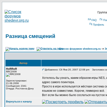
Группа
FAQ
По
Профиль
Разница смещений
Список форумов shedevr.org.ru
->
Э
Автор
HoRRoR
Добавлено: Сб Янв 20, 2007 12:08 pm
Заголовок со
RRC2008
Хотелось бы узнать, каким образом игры NES, а 
Зарегистрирован:
адрес самого поинтера.
21.06.2006
Сообщения: 2341
Просто в игре используется жёсткая система сжа
Откуда: Ростов-на-Дону
языком не совместимо. Короче, гемморно всё.
Вот если бы можно было сослаться на пустое м
Вернуться к началу