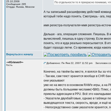
25.10.2006
По отдельности то я прекрасно понимаю, чт
Сообщения: 295
Откуда: Russia, Moscow
А ты записывай расшифровку действий команд н
который тебе надо понять. Смотришь - ага, пе
имя регистра-получателя=имя регистра-источ
Дальше - ага, операция сложения. Пишешь. В и
вычислений, пишешь в одну строчку. Если мног
понять, что и куда реально пересылается. В и
будет гораздо легче. Со временем, когда накоп
Вернуться к началу
-=#Griever#=-
Добавлено: Пн Янв 22, 2007 11:52 pm
Заголовок со
Гость
Конечно, на твоём бы месте, я взялся бы за что
- Так как, сам текст хранится вообще в CHR ба
они указывают
уже не на место в основном RAM'е игры, а на P
должны быть большими числами(>$80). Плюс, с
приколы адресации в PPU. Всё это накладывает
- Указатели двухбайтовые, однако в таблице п
выводящегося текста, скорость, вроде, и ещё к
- Непосредственно сами указатели хранятся, п