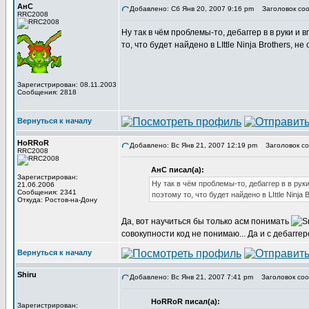
АнС
Добавлено: Сб Янв 20, 2007 9:16 pm
Заголовок соо
RRC2008
Ну так в чём проблемы-то, дебаггер в в руки и 
то, что будет найдено в LIttle Ninja Brothers, н
Зарегистрирован: 08.11.2003
Сообщения: 2818
Вернуться к началу
HoRRoR
Добавлено: Вс Янв 21, 2007 12:19 pm
Заголовок со
RRC2008
АнС писал(а):
Зарегистрирован:
Ну так в чём проблемы-то, дебаггер в в рук
21.06.2006
Сообщения: 2341
поэтому то, что будет найдено в LIttle Ninja
Откуда: Ростов-на-Дону
Да, вот научиться бы только асм понимать
совокупности код не понимаю... Да и с дебагг
Вернуться к началу
Shiru
Добавлено: Вс Янв 21, 2007 7:41 pm
Заголовок соо
HoRRoR писал(а):
Зарегистрирован: