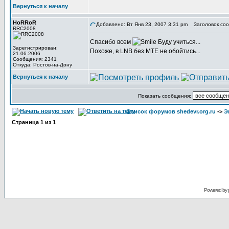
Вернуться к началу
HoRRoR
Добавлено: Вт Янв 23, 2007 3:31 pm
Заголовок соо
RRC2008
Спасибо всем
Буду учиться...
Зарегистрирован:
Похоже, в LNB без MTE не обойтись...
21.06.2006
Сообщения: 2341
Откуда: Ростов-на-Дону
Вернуться к началу
Показать сообщения:
Список форумов shedevr.org.ru
->
Э
Страница
1
из
1
Powered by