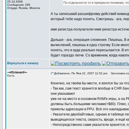
25.10.2006
По отдельности то я прекрасно понимаю, чт
Сообщения: 295
Откуда: Russia, Moscow
А ты записывай расшифровку действий команд н
который тебе надо понять. Смотришь - ага, пе
имя регистра-получателя=имя регистра-источ
Дальше - ага, операция сложения. Пишешь. В и
вычислений, пишешь в одну строчку. Если мног
понять, что и куда реально пересылается. В и
будет гораздо легче. Со временем, когда накоп
Вернуться к началу
-=#Griever#=-
Добавлено: Пн Янв 22, 2007 11:52 pm
Заголовок со
Гость
Конечно, на твоём бы месте, я взялся бы за что
- Так как, сам текст хранится вообще в CHR ба
они указывают
уже не на место в основном RAM'е игры, а на P
должны быть большими числами(>$80). Плюс, с
приколы адресации в PPU. Всё это накладывает
- Указатели двухбайтовые, однако в таблице п
выводящегося текста, скорость, вроде, и ещё к
- Непосредственно сами указатели хранятся, п