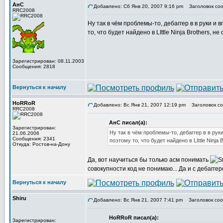
АнС
Добавлено: Сб Янв 20, 2007 9:16 pm
Заголовок соо
RRC2008
Ну так в чём проблемы-то, дебаггер в в руки и 
то, что будет найдено в LIttle Ninja Brothers, н
Зарегистрирован: 08.11.2003
Сообщения: 2818
Вернуться к началу
HoRRoR
Добавлено: Вс Янв 21, 2007 12:19 pm
Заголовок со
RRC2008
АнС писал(а):
Зарегистрирован:
Ну так в чём проблемы-то, дебаггер в в рук
21.06.2006
Сообщения: 2341
поэтому то, что будет найдено в LIttle Ninja
Откуда: Ростов-на-Дону
Да, вот научиться бы только асм понимать
совокупности код не понимаю... Да и с дебагг
Вернуться к началу
Shiru
Добавлено: Вс Янв 21, 2007 7:41 pm
Заголовок соо
HoRRoR писал(а):
Зарегистрирован: