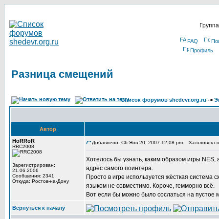
Группа
FAQ
По
Профиль
Разница смещений
Список форумов shedevr.org.ru
->
Э
Автор
HoRRoR
Добавлено: Сб Янв 20, 2007 12:08 pm
Заголовок со
RRC2008
Хотелось бы узнать, каким образом игры NES, а 
Зарегистрирован:
адрес самого поинтера.
21.06.2006
Сообщения: 2341
Просто в игре используется жёсткая система сжа
Откуда: Ростов-на-Дону
языком не совместимо. Короче, гемморно всё.
Вот если бы можно было сослаться на пустое м
Вернуться к началу