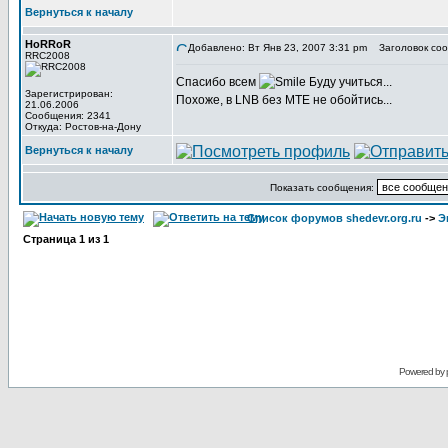
Вернуться к началу
HoRRoR
Добавлено: Вт Янв 23, 2007 3:31 pm
Заголовок соо
RRC2008
Спасибо всем
Буду учиться...
Зарегистрирован:
Похоже, в LNB без MTE не обойтись...
21.06.2006
Сообщения: 2341
Откуда: Ростов-на-Дону
Вернуться к началу
Показать сообщения:
Список форумов shedevr.org.ru
->
Э
Страница
1
из
1
Powered by