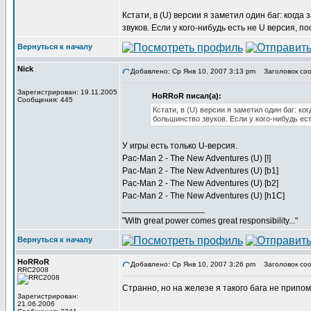
Кстати, в (U) версии я заметил один баг: когд
звуков. Если у кого-нибудь есть не U версия, п
Вернуться к началу
Nick
Добавлено: Ср Янв 10, 2007 3:13 pm
Заголовок сооб
Зарегистрирован: 19.11.2005
HoRRoR писал(а):
Сообщения: 445
Кстати, в (U) версии я заметил один баг: к
большинство звуков. Если у кого-нибудь ест
У игры есть только U-версия.
Pac-Man 2 - The New Adventures (U) [!]
Pac-Man 2 - The New Adventures (U) [b1]
Pac-Man 2 - The New Adventures (U) [b2]
Pac-Man 2 - The New Adventures (U) [h1C]
_________________
"With great power comes great responsibility..."
Вернуться к началу
HoRRoR
Добавлено: Ср Янв 10, 2007 3:26 pm
Заголовок соо
RRC2008
Странно, но на железе я такого бага не припом
Зарегистрирован:
21.06.2006