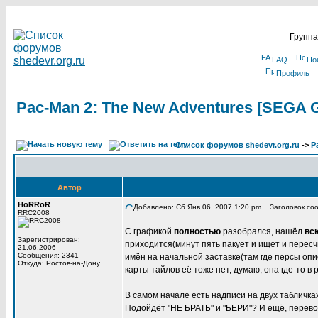
Группа
FAQ
По
Профиль
Pac-Man 2: The New Adventures [SEGA
Список форумов shedevr.org.ru
->
Р
Автор
HoRRoR
Добавлено: Сб Янв 06, 2007 1:20 pm
Заголовок соо
RRC2008
С графикой
полностью
разобрался, нашёл
вс
Зарегистрирован:
приходится(минут пять пакует и ищет и перес
21.06.2006
Сообщения: 2341
имён на начальной заставке(там где персы опис
Откуда: Ростов-на-Дону
карты тайлов её тоже нет, думаю, она где-то в
В самом начале есть надписи на двух табличках
Подойдёт "НЕ БРАТЬ" и "БЕРИ"? И ещё, перевод