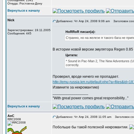
Сообщения: 2341
Откуда: Ростов-на-Дону
Вернуться к началу
Nick
Добавлено: Чт Апр 24, 2008 9:06 am
Заголовок соо
Зарегистрирован: 19.11.2005
HoRRoR писал(а):
Сообщения: 445
Странно, но на железе я такого бага не при
В истории новой версии эмулятора Regen 0.85
Цитата:
* Sound in Pac-Man 2, The New Adventures (U) fi
correctly.
Проверил, вроде ничего не пропадает.
http://emu-russia.km.ru/default.php?a=files&id=18
Извините за некромантию)
_________________
"With great power comes great responsibility..."
Вернуться к началу
АнС
Добавлено: Чт Апр 24, 2008 11:05 am
Заголовок со
RRC2008
Побольше бы такой полезной некромантии.