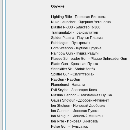
Оружие:
Lighting Rifle - Грозовая Винтовка
Nuke Launcher - Ядерная Установка
Blaster R-300 - Бластер R-300
Transmutator - Трансмутатор
Spider Plasma - Паучья Плазма
Bubblegun - Пузыромёт
Grim Weapon - Жуткое Оружие
Rainbow Gun - Пушка Радуги
Plague Sphreader Gun - Plague Sphreader Gun
Blade Gun - Кровавая Пушка
Shrinkifier 5k - Shrinkifier 5k
Splitter Gun - СплиттерГан
RayGun - RayGun
Flameburst - Напалм
Evil Scythe - Зловещая Коса
Plasma Cannon - Плазменная Пушка
Gauss Shotgun - Дробовик-Игломёт
Ion Shotgun - Ионовый Дробовик
Ion Cannon - Ионовая Пушка
Ion Minigun - Ионовый Миниган
Ion Rifle - Ионовая Винтовка
Pulse Gun - Пульсатор