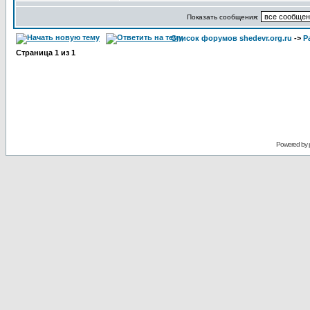
Показать сообщения:
Список форумов shedevr.org.ru
->
Р
Страница
1
из
1
Powered by