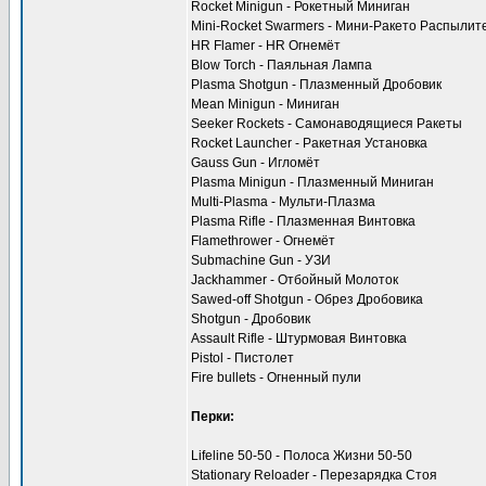
Rocket Minigun - Рокетный Миниган
Mini-Rocket Swarmers - Мини-Ракето Распылит
HR Flamer - HR Огнемёт
Blow Torch - Паяльная Лампа
Plasma Shotgun - Плазменный Дробовик
Mean Minigun - Миниган
Seeker Rockets - Самонаводящиеся Ракеты
Rocket Launcher - Ракетная Установка
Gauss Gun - Игломёт
Plasma Minigun - Плазменный Миниган
Multi-Plasma - Мульти-Плазма
Plasma Rifle - Плазменная Винтовка
Flamethrower - Огнемёт
Submachine Gun - УЗИ
Jackhammer - Отбойный Молоток
Sawed-off Shotgun - Обрез Дробовика
Shotgun - Дробовик
Assault Rifle - Штурмовая Винтовка
Pistol - Пистолет
Fire bullets - Огненный пули
Перки:
Lifeline 50-50 - Полоса Жизни 50-50
Stationary Reloader - Перезарядка Стоя