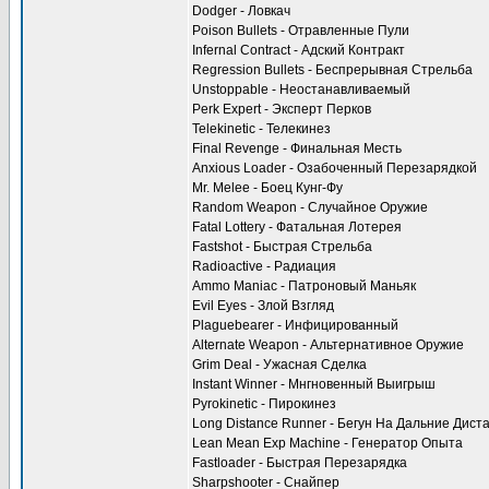
Dodger - Ловкач
Poison Bullets - Отравленные Пули
Infernal Contract - Адский Контракт
Regression Bullets - Беспрерывная Стрельба
Unstoppable - Неостанавливаемый
Perk Expert - Эксперт Перков
Telekinetic - Телекинез
Final Revenge - Финальная Месть
Anxious Loader - Озабоченный Перезарядкой
Mr. Melee - Боец Кунг-Фу
Random Weapon - Случайное Оружие
Fatal Lottery - Фатальная Лотерея
Fastshot - Быстрая Стрельба
Radioactive - Радиация
Ammo Maniac - Патроновый Маньяк
Evil Eyes - Злой Взгляд
Plaguebearer - Инфицированный
Alternate Weapon - Альтернативное Оружие
Grim Deal - Ужасная Сделка
Instant Winner - Мнгновенный Выигрыш
Pyrokinetic - Пирокинез
Long Distance Runner - Бегун На Дальние Дист
Lean Mean Exp Machine - Генератор Опыта
Fastloader - Быстрая Перезарядка
Sharpshooter - Снайпер