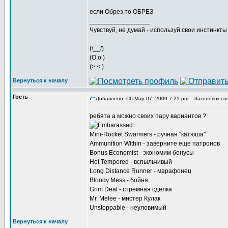
если Обрез,то ОБРЕЗ
_________________
Чувствуй, не думай - используй свои инстинкты
(\__/)
(O.o )
(> < )
Вернуться к началу
Гость
Добавлено: Сб Мар 07, 2009 7:21 pm
Заголовок со
ребята а можно своих пару вариантов ?
Mini-Rocket Swarmers - ручная "катюша"
Ammunition Within - заверните еще патронов
Bonus Economist - экономим бонусы
Hot Tempered - вспыльчивый
Long Distance Runner - марафонец
Bloody Mess - бойня
Grim Deal - стремная сделка
Mr. Melee - мистер Кулак
Unstoppable - неуловимый
Вернуться к началу