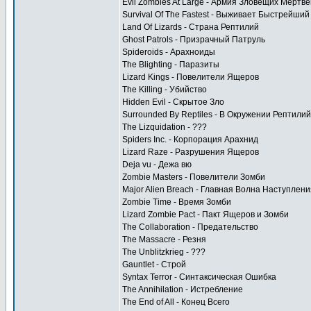
Evil Zombies At Large - Армия Зловещих Мертв
Survival Of The Fastest - Выживает Быстрейший
Land Of Lizards - Страна Рептилий
Ghost Patrols - Призрачный Патруль
Spideroids - Арахноиды
The Blighting - Паразиты
Lizard Kings - Повелители Ящеров
The Killing - Убийство
Hidden Evil - Скрытое Зло
Surrounded By Reptiles - В Окружении Рептилий
The Lizquidation - ???
Spiders Inc. - Корпорация Арахнид
Lizard Raze - Разрушения Ящеров
Deja vu - Дежа вю
Zombie Masters - Повелители Зомби
Major Alien Breach - Главная Волна Наступлени
Zombie Time - Время Зомби
Lizard Zombie Pact - Пакт Ящеров и Зомби
The Collaboration - Предательство
The Massacre - Резня
The Unblitzkrieg - ???
Gauntlet - Строй
Syntax Terror - Синтаксическая Ошибка
The Annihilation - Истребление
The End of All - Конец Всего