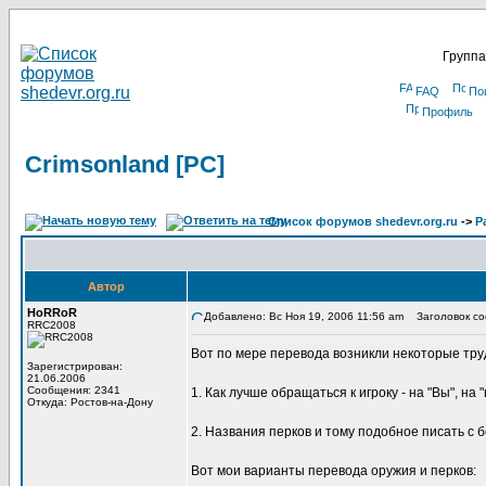
Группа
FAQ
По
Профиль
Crimsonland [PC]
Список форумов shedevr.org.ru
->
Р
Автор
HoRRoR
Добавлено: Вс Ноя 19, 2006 11:56 am
Заголовок соо
RRC2008
Вот по мере перевода возникли некоторые тру
Зарегистрирован:
21.06.2006
Сообщения: 2341
1. Как лучше обращаться к игроку - на "Вы", на 
Откуда: Ростов-на-Дону
2. Названия перков и тому подобное писать с 
Вот мои варианты перевода оружия и перков: