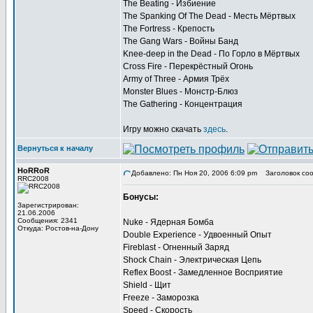
The Beating - Избиение
The Spanking Of The Dead - Месть Мёртвых
The Fortress - Крепость
The Gang Wars - Войны Банд
Knee-deep in the Dead - По Горло в Мёртвых
Cross Fire - Перекрёстный Огонь
Army of Three - Армия Трёх
Monster Blues - Монстр-Блюз
The Gathering - Концентрация
Игру можно скачать
здесь
.
Вернуться к началу
HoRRoR
Добавлено: Пн Ноя 20, 2006 6:09 pm
Заголовок соо
RRC2008
Бонусы:
Зарегистрирован:
21.06.2006
Сообщения: 2341
Nuke - Ядерная Бомба
Откуда: Ростов-на-Дону
Double Experience - Удвоенный Опыт
Fireblast - Огненный Заряд
Shock Chain - Электрическая Цепь
Reflex Boost - Замедленное Восприятие
Shield - Щит
Freeze - Заморозка
Speed - Скорость