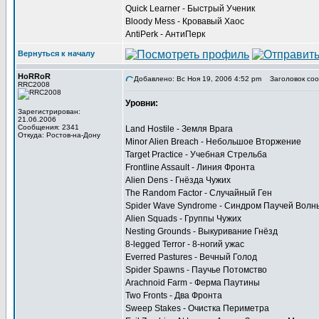
Quick Learner - Быстрый Ученик
Bloody Mess - Кровавый Хаос
AntiPerk - АнтиПерк
Вернуться к началу
HoRRoR
Добавлено: Вс Ноя 19, 2006 4:52 pm
Заголовок соо
RRC2008
Уровни:
Зарегистрирован:
21.06.2006
Сообщения: 2341
Land Hostile - Земля Врага
Откуда: Ростов-на-Дону
Minor Alien Breach - Небольшое Вторжение
Target Practice - Учебная Стрельба
Frontline Assault - Линия Фронта
Alien Dens - Гнёзда Чужих
The Random Factor - Случайный Ген
Spider Wave Syndrome - Синдром Паучей Волн
Alien Squads - Группы Чужих
Nesting Grounds - Выкуривание Гнёзд
8-legged Terror - 8-ногий ужас
Everred Pastures - Вечный Голод
Spider Spawns - Паучье Потомство
Arachnoid Farm - Ферма Паутины
Two Fronts - Два Фронта
Sweep Stakes - Очистка Периметра