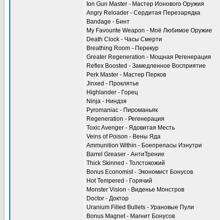
Ion Gun Master - Мастер Ионового Оружия
Angry Reloader - Сердитая Перезарядка
Bandage - Бинт
My Favourite Weapon - Моё Любимое Оружие
Death Clock - Часы Смерти
Breathing Room - Перекур
Greater Regeneration - Мощная Регенерация
Reflex Boosted - Замедленное Восприятие
Perk Master - Мастер Перков
Jinxed - Проклятье
Highlander - Горец
Ninja - Ниндзя
Pyromaniac - Пироманьяк
Regeneration - Регенерация
Toxic Avenger - Ядовитая Месть
Veins of Poison - Вены Яда
Ammunition Within - Боепрепасы Изнутри
Barrel Greaser - АнтиТрение
Thick Skinned - Толстокожий
Bonus Economist - Экономист Бонусов
Hot Tempered - Горячий
Monster Vision - Виденье Монстров
Doctor - Доктор
Uranium Filled Bullets - Урановые Пули
Bonus Magnet - Магнит Бонусов