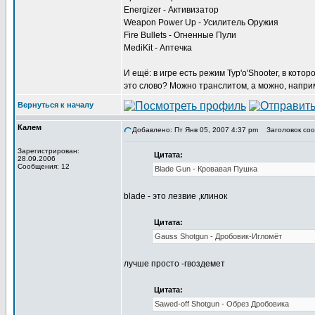
Energizer - Активизатор
Weapon Power Up - Усилитель Оружия
Fire Bullets - Огненные Пули
MediKit - Аптечка
И ещё: в игре есть режим Typ'o'Shooter, в кото
это слово? Можно транслитом, а можно, наприме
Вернуться к началу
Калем
Добавлено: Пт Янв 05, 2007 4:37 pm
Заголовок соо
Зарегистрирован:
Цитата:
28.09.2006
Сообщения: 12
Blade Gun - Кровавая Пушка
blade - это лезвие ,клинок
Цитата:
Gauss Shotgun - Дробовик-Игломёт
лучше просто -гвоздемет
Цитата:
Sawed-off Shotgun - Обрез Дробовика