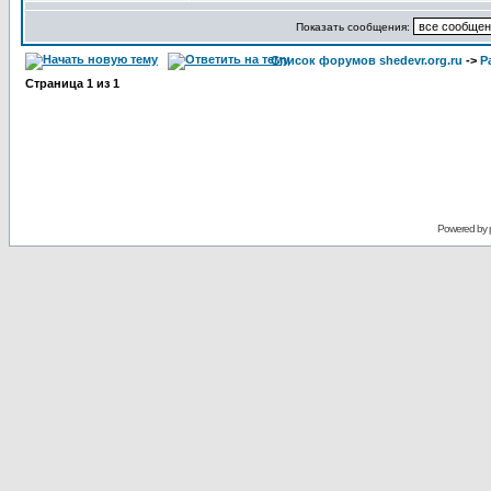
Показать сообщения:
Список форумов shedevr.org.ru
->
Р
Страница
1
из
1
Powered by