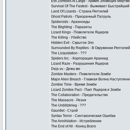
Evil Zombies At Large - Армия Зловещих Мертв
Survival Of The Fastest - Выживает Быстрейший
Land Of Lizards - Страна Рептилий
Ghost Patrols - Призрачный Патруль
Spideroids - Арахноиды
The Blighting - Паразиты
Lizard Kings - Повелители Ящеров
The Killing - Убийство
Hidden Evil - Скрытое Зло
Surrounded By Reptiles - В Окружении Рептилий
The Lizquidation - ???
Spiders Inc. - Корпорация Арахнид
Lizard Raze - Разрушения Ящеров
Deja vu - Дежа вю
Zombie Masters - Повелители Зомби
Major Alien Breach - Главная Волна Наступлени
Zombie Time - Время Зомби
Lizard Zombie Pact - Пакт Ящеров и Зомби
The Collaboration - Предательство
The Massacre - Резня
The Unblitzkrieg - ???
Gauntlet - Строй
Syntax Terror - Синтаксическая Ошибка
The Annihilation - Истребление
The End of All - Конец Всего