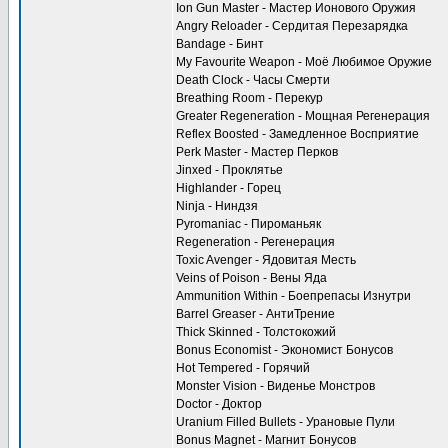
Ion Gun Master - Мастер Ионового Оружия
Angry Reloader - Сердитая Перезарядка
Bandage - Бинт
My Favourite Weapon - Моё Любимое Оружие
Death Clock - Часы Смерти
Breathing Room - Перекур
Greater Regeneration - Мощная Регенерация
Reflex Boosted - Замедленное Восприятие
Perk Master - Мастер Перков
Jinxed - Проклятье
Highlander - Горец
Ninja - Ниндзя
Pyromaniac - Пироманьяк
Regeneration - Регенерация
Toxic Avenger - Ядовитая Месть
Veins of Poison - Вены Яда
Ammunition Within - Боепрепасы Изнутри
Barrel Greaser - АнтиТрение
Thick Skinned - Толстокожий
Bonus Economist - Экономист Бонусов
Hot Tempered - Горячий
Monster Vision - Виденье Монстров
Doctor - Доктор
Uranium Filled Bullets - Урановые Пули
Bonus Magnet - Магнит Бонусов