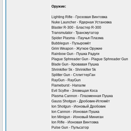
Оружие:
Lighting Rifle - Грозовая Винтовка
Nuke Launcher - Ядерная Установка
Blaster R-300 - Бластер R-300
Transmutator - Трансмутатор
Spider Plasma - Паучья Плазма
Bubblegun - Пузыромёт
Grim Weapon - Жуткое Оружие
Rainbow Gun - Пушка Радуги
Plague Sphreader Gun - Plague Sphreader Gun
Blade Gun - Кровавая Пушка
Shrinkifier 5k - Shrinkifier 5k
Splitter Gun - СплиттерГан
RayGun - RayGun
Flameburst - Напалм
Evil Scythe - Зловещая Коса
Plasma Cannon - Плазменная Пушка
Gauss Shotgun - Дробовик-Игломёт
Ion Shotgun - Ионовый Дробовик
Ion Cannon - Ионовая Пушка
Ion Minigun - Ионовый Миниган
Ion Rifle - Ионовая Винтовка
Pulse Gun - Пульсатор