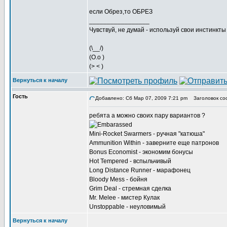
если Обрез,то ОБРЕЗ
_________________
Чувствуй, не думай - используй свои инстинкты
(\__/)
(O.o )
(> < )
Вернуться к началу
Гость
Добавлено: Сб Мар 07, 2009 7:21 pm
Заголовок со
ребята а можно своих пару вариантов ?
Mini-Rocket Swarmers - ручная "катюша"
Ammunition Within - заверните еще патронов
Bonus Economist - экономим бонусы
Hot Tempered - вспыльчивый
Long Distance Runner - марафонец
Bloody Mess - бойня
Grim Deal - стремная сделка
Mr. Melee - мистер Кулак
Unstoppable - неуловимый
Вернуться к началу