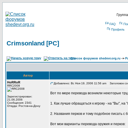
Группа
FAQ
По
Профиль
Crimsonland [PC]
Список форумов shedevr.org.ru
->
Р
Автор
HoRRoR
Добавлено: Вс Ноя 19, 2006 11:56 am
Заголовок соо
RRC2008
Вот по мере перевода возникли некоторые тру
Зарегистрирован:
21.06.2006
Сообщения: 2341
1. Как лучше обращаться к игроку - на "Вы", на 
Откуда: Ростов-на-Дону
2. Названия перков и тому подобное писать с 
Вот мои варианты перевода оружия и перков: