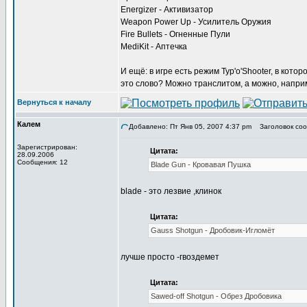
Energizer - Активизатор
Weapon Power Up - Усилитель Оружия
Fire Bullets - Огненные Пули
MediKit - Аптечка
И ещё: в игре есть режим Typ'o'Shooter, в кото
это слово? Можно транслитом, а можно, наприме
Вернуться к началу
Калем
Добавлено: Пт Янв 05, 2007 4:37 pm
Заголовок соо
Зарегистрирован:
Цитата:
28.09.2006
Сообщения: 12
Blade Gun - Кровавая Пушка
blade - это лезвие ,клинок
Цитата:
Gauss Shotgun - Дробовик-Игломёт
лучше просто -гвоздемет
Цитата:
Sawed-off Shotgun - Обрез Дробовика