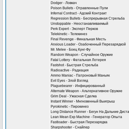
Dodger - Ловкач
Poison Bullets - Отравленные Пули
Infernal Contract - Адский Контракт
Regression Bullets - Беспрерывная Стрельба
Unstoppable - Неостанавливаемый
Perk Expert - Эксперт Перков
Telekinetic - Телекинез
Final Revenge - Финальная Месть
Anxious Loader - Озабоченный Перезарядкой
Mr. Melee - Боец Кунг-Фу
Random Weapon - Случайное Оружие
Fatal Lottery - Фатальная Лотерея
Fastshot - Быстрая Стрельба
Radioactive - Радиация
Ammo Maniac - Патроновый Маньяк
Evil Eyes - Злой Взгляд
Plaguebearer - Инфицированный
Alternate Weapon - Альтернативное Оружие
Grim Deal - Ужасная Сделка
Instant Winner - Мнгновенный Выигрыш
Pyrokinetic - Пирокинез
Long Distance Runner - Бегун На Дальние Дист
Lean Mean Exp Machine - Генератор Опыта
Fastloader - Быстрая Перезарядка
Sharpshooter - Снайпер