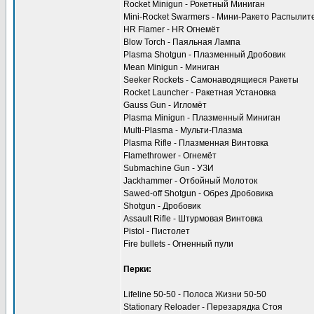
Rocket Minigun - Рокетный Миниган
Mini-Rocket Swarmers - Мини-Ракето Распылит
HR Flamer - HR Огнемёт
Blow Torch - Паяльная Лампа
Plasma Shotgun - Плазменный Дробовик
Mean Minigun - Миниган
Seeker Rockets - Самонаводящиеся Ракеты
Rocket Launcher - Ракетная Установка
Gauss Gun - Игломёт
Plasma Minigun - Плазменный Миниган
Multi-Plasma - Мульти-Плазма
Plasma Rifle - Плазменная Винтовка
Flamethrower - Огнемёт
Submachine Gun - УЗИ
Jackhammer - Отбойный Молоток
Sawed-off Shotgun - Обрез Дробовика
Shotgun - Дробовик
Assault Rifle - Штурмовая Винтовка
Pistol - Пистолет
Fire bullets - Огненный пули
Перки:
Lifeline 50-50 - Полоса Жизни 50-50
Stationary Reloader - Перезарядка Стоя