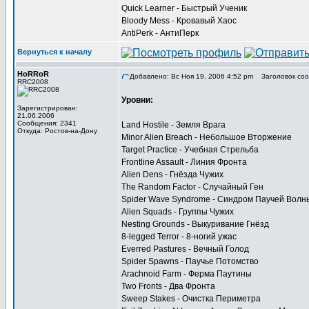
Quick Learner - Быстрый Ученик
Bloody Mess - Кровавый Хаос
AntiPerk - АнтиПерк
Вернуться к началу
HoRRoR
Добавлено: Вс Ноя 19, 2006 4:52 pm
Заголовок соо
RRC2008
Уровни:
Зарегистрирован:
21.06.2006
Сообщения: 2341
Land Hostile - Земля Врага
Откуда: Ростов-на-Дону
Minor Alien Breach - Небольшое Вторжение
Target Practice - Учебная Стрельба
Frontline Assault - Линия Фронта
Alien Dens - Гнёзда Чужих
The Random Factor - Случайный Ген
Spider Wave Syndrome - Синдром Паучей Волн
Alien Squads - Группы Чужих
Nesting Grounds - Выкуривание Гнёзд
8-legged Terror - 8-ногий ужас
Everred Pastures - Вечный Голод
Spider Spawns - Паучье Потомство
Arachnoid Farm - Ферма Паутины
Two Fronts - Два Фронта
Sweep Stakes - Очистка Периметра