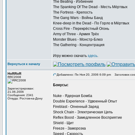
The Beating - Избиение
The Spanking Of The Dead - Месть Мёртвых
The Fortress - Крепость
The Gang Wars - Войны Банд
Knee-deep in the Dead - По Горло в Мёртвых
Cross Fire - Перекрёстный Огонь
Army of Three - Армия Трёх
Monster Blues - Монстр-Блюз
The Gathering - Концентрация
Игру можно скачать
здесь
.
Вернуться к началу
HoRRoR
Добавлено: Пн Ноя 20, 2006 6:09 pm
Заголовок соо
RRC2008
Бонусы:
Зарегистрирован:
21.06.2006
Сообщения: 2341
Nuke - Ядерная Бомба
Откуда: Ростов-на-Дону
Double Experience - Удвоенный Опыт
Fireblast - Огненный Заряд
Shock Chain - Электрическая Цепь
Reflex Boost - Замедленное Восприятие
Shield - Щит
Freeze - Заморозка
Speed - Скорость