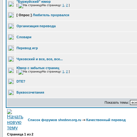
"Буржуйский" юмор
[
На страницу:
1
,
2
]
[ Опрос ]
Любитель прорвался
Организация перевода
Словари
Перевод игр
Чуковский и все, все, все...
Юмор с забытых страниц
[
На страницу:
1
,
2
]
DTE?
Буквосочетания
Показать темы:
Список форумов shedevr.org.ru
->
Качественный перевод
Страница
1
из
2