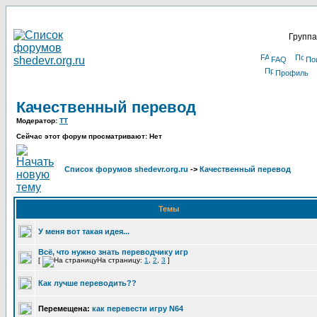
Группа
FAQ
По
Профиль
Качественный перевод
Модератор:
TT
Сейчас этот форум просматривают: Нет
Список форумов shedevr.org.ru
->
Качественный перевод
Темы
У меня вот такая идея...
Всё, что нужно знать переводчику игр
[
На страницу:
1
,
2
,
3
]
Как лучше переводить??
Перемещена:
как перевести игру N64