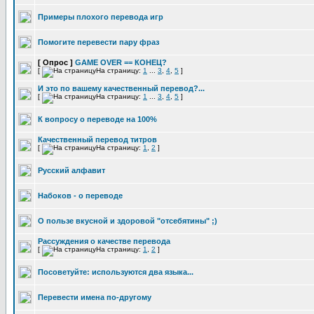
Примеры плохого перевода игр
Помогите перевести пару фраз
[ Опрос ]
GAME OVER == КОНЕЦ?
[
На страницу:
1
...
3
,
4
,
5
]
И это по вашему качественный перевод?...
[
На страницу:
1
...
3
,
4
,
5
]
К вопросу о переводе на 100%
Качественный перевод титров
[
На страницу:
1
,
2
]
Русский алфавит
Набоков - о переводе
О пользе вкусной и здоровой "отсебятины" ;)
Рассуждения о качестве перевода
[
На страницу:
1
,
2
]
Посоветуйте: используются два языка...
Перевести имена по-другому