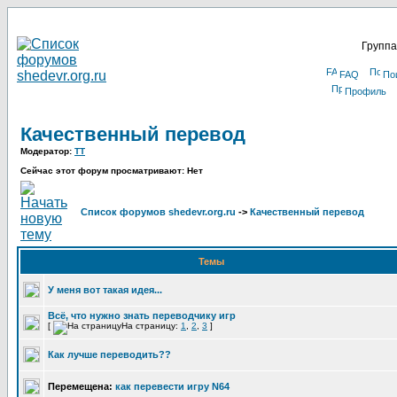
Группа
FAQ
По
Профиль
Качественный перевод
Модератор:
TT
Сейчас этот форум просматривают: Нет
Список форумов shedevr.org.ru
->
Качественный перевод
Темы
У меня вот такая идея...
Всё, что нужно знать переводчику игр
[
На страницу:
1
,
2
,
3
]
Как лучше переводить??
Перемещена:
как перевести игру N64