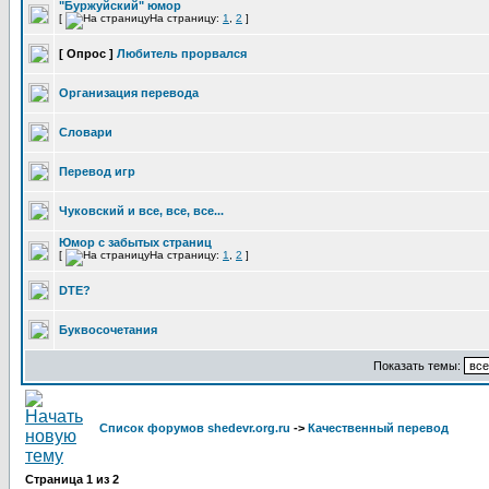
"Буржуйский" юмор
[
На страницу:
1
,
2
]
[ Опрос ]
Любитель прорвался
Организация перевода
Словари
Перевод игр
Чуковский и все, все, все...
Юмор с забытых страниц
[
На страницу:
1
,
2
]
DTE?
Буквосочетания
Показать темы:
Список форумов shedevr.org.ru
->
Качественный перевод
Страница
1
из
2