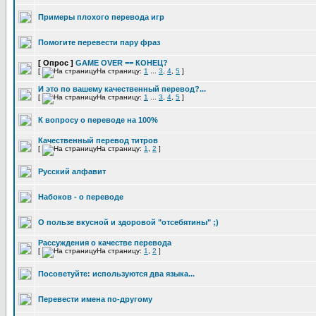
Примеры плохого перевода игр
Помогите перевести пару фраз
[ Опрос ]
GAME OVER == КОНЕЦ?
[
На страницу:
1
...
3
,
4
,
5
]
И это по вашему качественный перевод?...
[
На страницу:
1
...
3
,
4
,
5
]
К вопросу о переводе на 100%
Качественный перевод титров
[
На страницу:
1
,
2
]
Русский алфавит
Набоков - о переводе
О пользе вкусной и здоровой "отсебятины" ;)
Рассуждения о качестве перевода
[
На страницу:
1
,
2
]
Посоветуйте: используются два языка...
Перевести имена по-другому