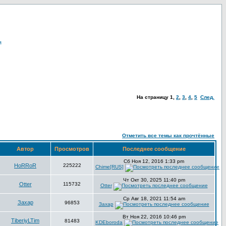
я
На страницу
1
,
2
,
3
,
4
,
5
След.
Отметить все темы как прочтённые
Автор
Просмотров
Последнее сообщение
Сб Ноя 12, 2016 1:33 pm
HoRRoR
225222
Chime[RUS]
Чт Окт 30, 2025 11:40 pm
Otter
115732
Otter
Ср Авг 18, 2021 11:54 am
Захар
96853
Захар
Вт Ноя 22, 2016 10:46 pm
TiberiyLTim
81483
KDEboroda