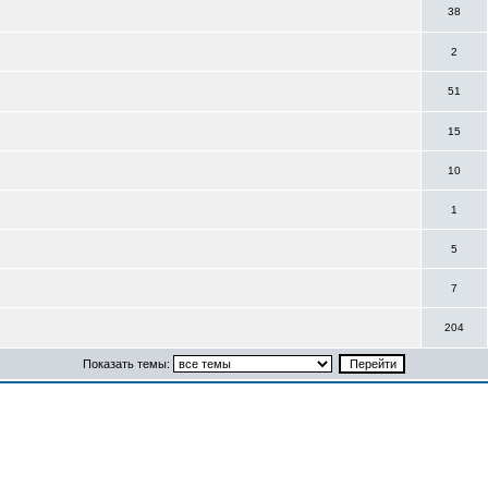
38
2
51
15
10
1
5
7
204
Показать темы: