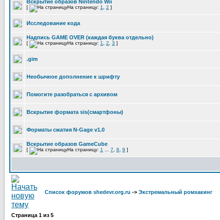
Вскрытие образов Nintendo Wii
[
На страницу:
1
,
2
]
Исследование кода
Надпись GAME OVER (каждая буква отдельно)
[
На страницу:
1
,
2
,
3
]
.gim
Необычное дополнение к шрифту
Помогите разобраться с архивом
Вскрытие формата sis(смартфоны)
Форматы сжатия N-Gage v1.0
Вскрытие образов GameCube
[
На страницу:
1
...
7
,
8
,
9
]
Список форумов shedevr.org.ru
->
Экстремальный ромхакинг
Страница
1
из
5