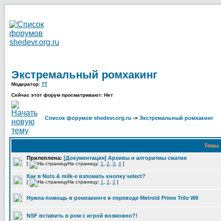
Экстремальный ромхакинг
Модератор:
TT
Сейчас этот форум просматривают: Нет
Список форумов shedevr.org.ru
->
Экстремальный ромхакинг
Темы
Прилеплена:
[Документация] Архивы и алгоритмы сжатия
[
На страницу:
1
,
2
,
3
,
4
]
Как в Nuts & milk-е взломать кнопку select?
[
На страницу:
1
,
2
,
3
]
Нужна помощь в ромхакинге и переводе Metroid Prime Trilo WII
NSF вставить в ром с игрой возможно?!