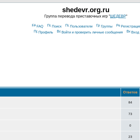
shedevr.org.ru
Группа перевода приставочных игр "
ШЕДЕВР
"
FAQ
Поиск
Пользователи
Группы
Регистраци
Профиль
Войти и проверить личные сообщения
Вход
Ответов
84
73
0
23