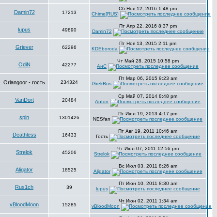
Сб Ноя 12, 2016 1:48 pm
Damin72
17213
Chime[RUS]
Пт Апр 22, 2016 8:37 pm
lupus
49890
Damin72
Пт Ноя 13, 2015 2:11 pm
Griever
62296
KDEboroda
Чт Май 28, 2015 10:58 pm
OdiN
42277
АнС
Пт Мар 06, 2015 9:23 am
Orlangoor - гость
234324
GrekRus
Ср Май 07, 2014 8:48 pm
VanDort
20484
Anton
Пт Июл 19, 2013 4:17 pm
spin
1301426
NESfan
Пт Авг 19, 2011 10:46 am
Deathless
16433
Гость
Чт Июл 07, 2011 12:56 pm
Strelok
45206
Strelok
Вс Июл 03, 2011 8:26 am
Aligator
18525
Aligator
Пт Июн 10, 2011 8:30 am
Rus1ch
39
lupus
Чт Июн 02, 2011 1:34 am
vBloodMoon
15285
vBloodMoon