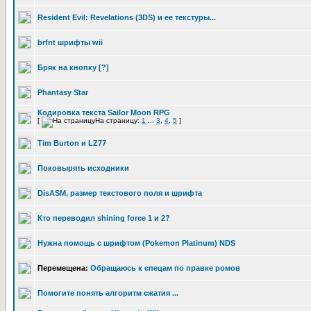
Resident Evil: Revelations (3DS) и ее текстуры...
brfnt шрифты wii
Бряк на кнопку [?]
Phantasy Star
Кодировка текста Sailor Moon RPG
[
На страницу:
1
...
3
,
4
,
5
]
Tim Burton и LZ77
Поковырять исходники
DisASM, размер текстового поля и шрифта
Ктo перевoдил shining force 1 и 2?
Нужна помощь с шрифтом (Pokemon Platinum) NDS
Перемещена:
Обращаюсь к спецам по правке ромов
Помогите понять алгоритм сжатия ...