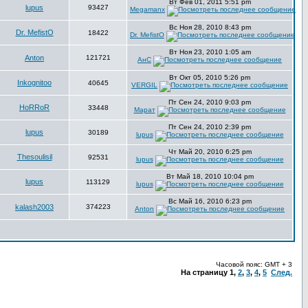
Вт Фев 01, 2011 5:51 pm
lupus
93427
Megamanx
Вс Ноя 28, 2010 8:43 pm
Dr. MefistO
18422
Dr. MefistO
Вт Ноя 23, 2010 1:05 am
Anton
121721
АнС
Вт Окт 05, 2010 5:26 pm
Inkognitoo
40645
VERGIL
Пт Сен 24, 2010 9:03 pm
HoRRoR
33448
Марат
Пт Сен 24, 2010 2:39 pm
lupus
30189
lupus
Чт Май 20, 2010 6:25 pm
Thesoulisil
92531
lupus
Вт Май 18, 2010 10:04 pm
lupus
113129
lupus
Вс Май 16, 2010 6:23 pm
kalash2003
374223
Anton
Часовой пояс: GMT + 3
На страницу
1
,
2
,
3
,
4
,
5
След.