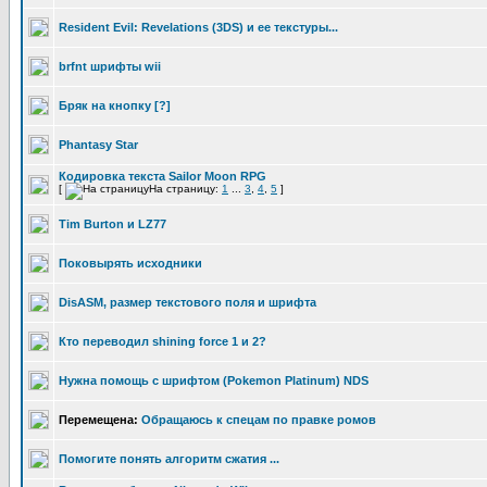
Resident Evil: Revelations (3DS) и ее текстуры...
brfnt шрифты wii
Бряк на кнопку [?]
Phantasy Star
Кодировка текста Sailor Moon RPG
[
На страницу:
1
...
3
,
4
,
5
]
Tim Burton и LZ77
Поковырять исходники
DisASM, размер текстового поля и шрифта
Ктo перевoдил shining force 1 и 2?
Нужна помощь с шрифтом (Pokemon Platinum) NDS
Перемещена:
Обращаюсь к спецам по правке ромов
Помогите понять алгоритм сжатия ...