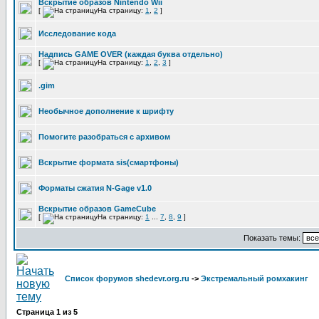
Вскрытие образов Nintendo Wii
[
На страницу:
1
,
2
]
Исследование кода
Надпись GAME OVER (каждая буква отдельно)
[
На страницу:
1
,
2
,
3
]
.gim
Необычное дополнение к шрифту
Помогите разобраться с архивом
Вскрытие формата sis(смартфоны)
Форматы сжатия N-Gage v1.0
Вскрытие образов GameCube
[
На страницу:
1
...
7
,
8
,
9
]
Показать темы:
Список форумов shedevr.org.ru
->
Экстремальный ромхакинг
Страница
1
из
5