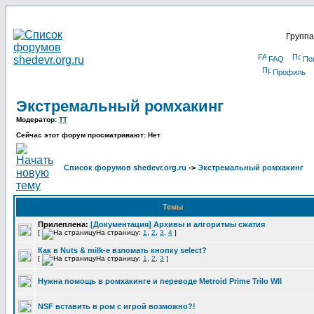
Группа
FAQ
По
Профиль
Экстремальный ромхакинг
Модератор:
TT
Сейчас этот форум просматривают: Нет
Список форумов shedevr.org.ru
->
Экстремальный ромхакинг
Темы
Прилеплена:
[Документация] Архивы и алгоритмы сжатия
[
На страницу:
1
,
2
,
3
,
4
]
Как в Nuts & milk-е взломать кнопку select?
[
На страницу:
1
,
2
,
3
]
Нужна помощь в ромхакинге и переводе Metroid Prime Trilo WII
NSF вставить в ром с игрой возможно?!