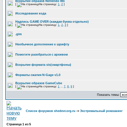
Вскрытие образов Nintendo Wii
[
На страницу:
1
,
2
]
Исследование кода
Надпись GAME OVER (каждая буква отдельно)
[
На страницу:
1
,
2
,
3
]
.gim
Необычное дополнение к шрифту
Помогите разобраться с архивом
Вскрытие формата sis(смартфоны)
Форматы сжатия N-Gage v1.0
Вскрытие образов GameCube
[
На страницу:
1
...
7
,
8
,
9
]
Показать темы:
Список форумов shedevr.org.ru
->
Экстремальный ромхакинг
Страница
1
из
5