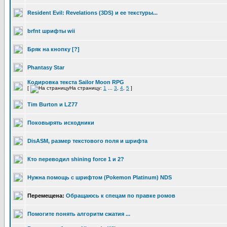
Resident Evil: Revelations (3DS) и ее текстуры...
brfnt шрифты wii
Бряк на кнопку [?]
Phantasy Star
Кодировка текста Sailor Moon RPG
[
На страницу:
1
...
3
,
4
,
5
]
Tim Burton и LZ77
Поковырять исходники
DisASM, размер текстового поля и шрифта
Ктo перевoдил shining force 1 и 2?
Нужна помощь с шрифтом (Pokemon Platinum) NDS
Перемещена:
Обращаюсь к спецам по правке ромов
Помогите понять алгоритм сжатия ...