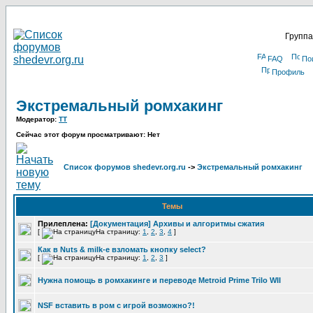
Группа
FAQ
По
Профиль
Экстремальный ромхакинг
Модератор:
TT
Сейчас этот форум просматривают: Нет
Список форумов shedevr.org.ru
->
Экстремальный ромхакинг
Темы
Прилеплена:
[Документация] Архивы и алгоритмы сжатия
[
На страницу:
1
,
2
,
3
,
4
]
Как в Nuts & milk-е взломать кнопку select?
[
На страницу:
1
,
2
,
3
]
Нужна помощь в ромхакинге и переводе Metroid Prime Trilo WII
NSF вставить в ром с игрой возможно?!