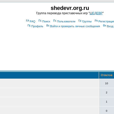
shedevr.org.ru
Группа перевода приставочных игр "
ШЕДЕВР
"
FAQ
Поиск
Пользователи
Группы
Регистраци
Профиль
Войти и проверить личные сообщения
Вход
Ответов
10
2
1
0