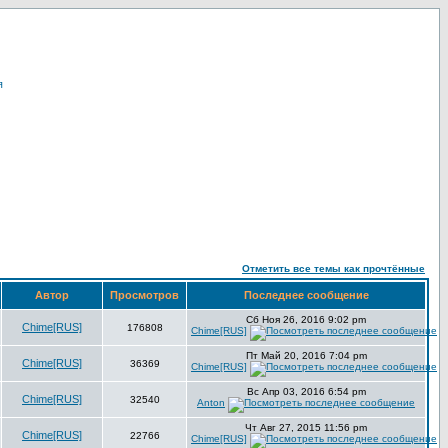
я
Отметить все темы как прочтённые
Автор
Просмотров
Последнее сообщение
Сб Ноя 26, 2016 9:02 pm
Chime[RUS]
176808
Chime[RUS]
Пт Май 20, 2016 7:04 pm
Chime[RUS]
36369
Chime[RUS]
Вс Апр 03, 2016 6:54 pm
Chime[RUS]
32540
Anton
Чт Авг 27, 2015 11:56 pm
Chime[RUS]
22766
Chime[RUS]