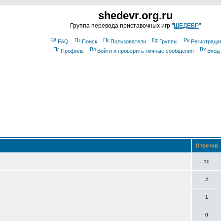
shedevr.org.ru
Группа перевода приставочных игр "
ШЕДЕВР
"
FAQ
Поиск
Пользователи
Группы
Регистраци
Профиль
Войти и проверить личные сообщения
Вход
Ответов
10
2
1
0