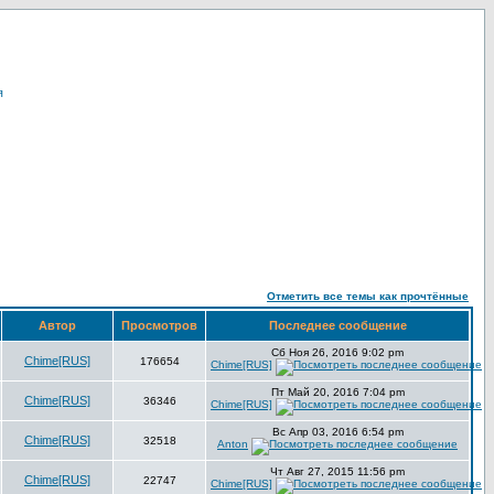
я
Отметить все темы как прочтённые
Автор
Просмотров
Последнее сообщение
Сб Ноя 26, 2016 9:02 pm
Chime[RUS]
176654
Chime[RUS]
Пт Май 20, 2016 7:04 pm
Chime[RUS]
36346
Chime[RUS]
Вс Апр 03, 2016 6:54 pm
Chime[RUS]
32518
Anton
Чт Авг 27, 2015 11:56 pm
Chime[RUS]
22747
Chime[RUS]