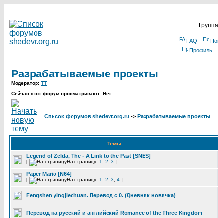
Группа
FAQ
По
Профиль
Разрабатываемые проекты
Модератор:
TT
Сейчас этот форум просматривают: Нет
Список форумов shedevr.org.ru
->
Разрабатываемые проекты
Темы
Legend of Zelda, The - A Link to the Past [SNES]
[
На страницу:
1
,
2
,
3
]
Paper Mario [N64]
[
На страницу:
1
,
2
,
3
,
4
]
Fengshen yingjiechuan. Перевод с 0. (Дневник новичка)
Перевод на русский и английский Romance of the Three Kingdom