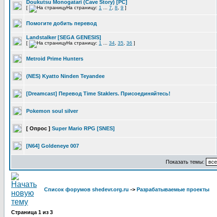
Doukutsu Monogatari (Cave Story) [PC]
[
На страницу:
1
...
7
,
8
,
9
]
Помогите добить перевод
Landstalker [SEGA GENESIS]
[
На страницу:
1
...
34
,
35
,
36
]
Metroid Prime Hunters
(NES) Kyatto Ninden Teyandee
[Dreamcast] Перевод Time Staklers. Присоединяйтесь!
Pokemon soul silver
[ Опрос ]
Super Mario RPG [SNES]
[N64] Goldeneye 007
Показать темы:
Список форумов shedevr.org.ru
->
Разрабатываемые проекты
Страница
1
из
3