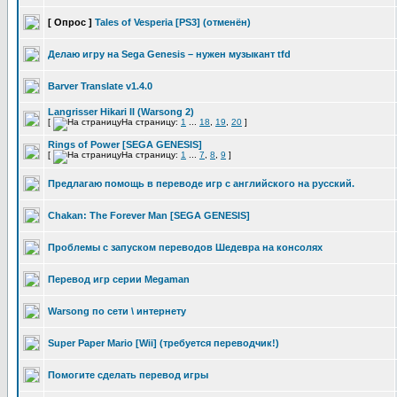
[ Опрос ]
Tales of Vesperia [PS3] (отменён)
Делаю игру на Sega Genesis – нужен музыкант tfd
Barver Translate v1.4.0
Langrisser Hikari II (Warsong 2)
[
На страницу:
1
...
18
,
19
,
20
]
Rings of Power [SEGA GENESIS]
[
На страницу:
1
...
7
,
8
,
9
]
Предлагаю помощь в переводе игр с английского на русский.
Chakan: The Forever Man [SEGA GENESIS]
Проблемы с запуском переводов Шедевра на консолях
Перевод игр серии Megaman
Warsong по сети \ интернету
Super Paper Mario [Wii] (требуется переводчик!)
Помогите сделать перевод игры