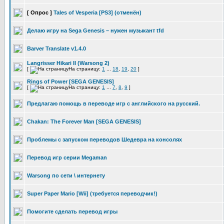
[ Опрос ]
Tales of Vesperia [PS3] (отменён)
Делаю игру на Sega Genesis – нужен музыкант tfd
Barver Translate v1.4.0
Langrisser Hikari II (Warsong 2)
[
На страницу:
1
...
18
,
19
,
20
]
Rings of Power [SEGA GENESIS]
[
На страницу:
1
...
7
,
8
,
9
]
Предлагаю помощь в переводе игр с английского на русский.
Chakan: The Forever Man [SEGA GENESIS]
Проблемы с запуском переводов Шедевра на консолях
Перевод игр серии Megaman
Warsong по сети \ интернету
Super Paper Mario [Wii] (требуется переводчик!)
Помогите сделать перевод игры