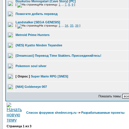
Doukutsu Monogatari (Cave Story) [PC]
[
На страницу:
1
...
7
,
8
,
9
]
Помогите добить перевод
Landstalker [SEGA GENESIS]
[
На страницу:
1
...
34
,
35
,
36
]
Metroid Prime Hunters
(NES) Kyatto Ninden Teyandee
[Dreamcast] Перевод Time Staklers. Присоединяйтесь!
Pokemon soul silver
[ Опрос ]
Super Mario RPG [SNES]
[N64] Goldeneye 007
Показать темы:
Список форумов shedevr.org.ru
->
Разрабатываемые проекты
Страница
1
из
3