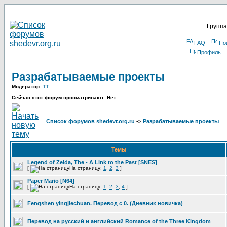
Группа
FAQ
По
Профиль
Разрабатываемые проекты
Модератор:
TT
Сейчас этот форум просматривают: Нет
Список форумов shedevr.org.ru
->
Разрабатываемые проекты
Темы
Legend of Zelda, The - A Link to the Past [SNES]
[
На страницу:
1
,
2
,
3
]
Paper Mario [N64]
[
На страницу:
1
,
2
,
3
,
4
]
Fengshen yingjiechuan. Перевод с 0. (Дневник новичка)
Перевод на русский и английский Romance of the Three Kingdom