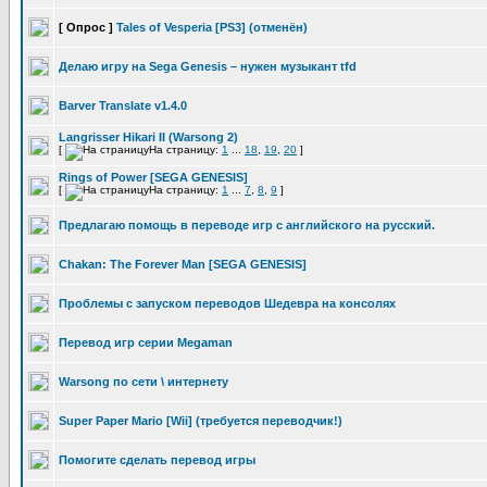
[ Опрос ]
Tales of Vesperia [PS3] (отменён)
Делаю игру на Sega Genesis – нужен музыкант tfd
Barver Translate v1.4.0
Langrisser Hikari II (Warsong 2)
[
На страницу:
1
...
18
,
19
,
20
]
Rings of Power [SEGA GENESIS]
[
На страницу:
1
...
7
,
8
,
9
]
Предлагаю помощь в переводе игр с английского на русский.
Chakan: The Forever Man [SEGA GENESIS]
Проблемы с запуском переводов Шедевра на консолях
Перевод игр серии Megaman
Warsong по сети \ интернету
Super Paper Mario [Wii] (требуется переводчик!)
Помогите сделать перевод игры