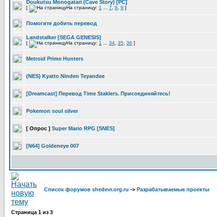
Doukutsu Monogatari (Cave Story) [PC]
[
На страницу:
1
...
7
,
8
,
9
]
Помогите добить перевод
Landstalker [SEGA GENESIS]
[
На страницу:
1
...
34
,
35
,
36
]
Metroid Prime Hunters
(NES) Kyatto Ninden Teyandee
[Dreamcast] Перевод Time Staklers. Присоединяйтесь!
Pokemon soul silver
[ Опрос ]
Super Mario RPG [SNES]
[N64] Goldeneye 007
Список форумов shedevr.org.ru
->
Разрабатываемые проекты
Страница
1
из
3