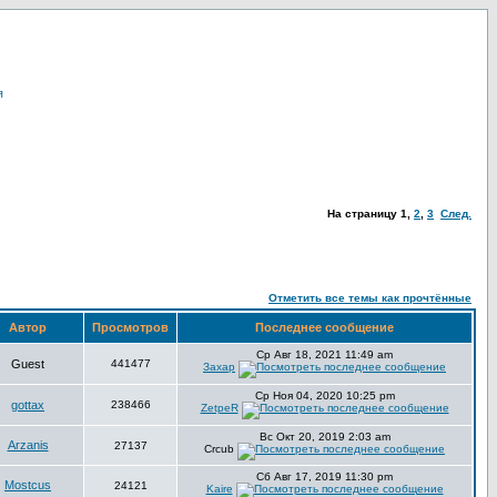
я
На страницу
1
,
2
,
3
След.
Отметить все темы как прочтённые
Автор
Просмотров
Последнее сообщение
Ср Авг 18, 2021 11:49 am
Guest
441477
Захар
Ср Ноя 04, 2020 10:25 pm
gottax
238466
ZetpeR
Вс Окт 20, 2019 2:03 am
Arzanis
27137
Crcub
Сб Авг 17, 2019 11:30 pm
Mostcus
24121
Kaire