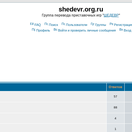
shedevr.org.ru
Группа перевода приставочных игр "
ШЕДЕВР
"
FAQ
Поиск
Пользователи
Группы
Регистраци
Профиль
Войти и проверить личные сообщения
Вход
Ответов
57
88
4
1