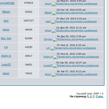
Ср Янв 07, 2015 4:55 pm
ayLightTaliz
678619
lupus
Сб Окт 18, 2014 8:05 am
Rikishi
25202
Rikishi
Пт Июл 19, 2013 4:10 pm
АнС
1087227
tapk
Ср Дек 28, 2011 11:11 am
lupus
46434
lupus
Пн Дек 26, 2011 5:29 pm
ben_hog
62490
Guyver
Пт Ноя 11, 2011 6:10 am
Lin
43335
Lin
Пт Ноя 11, 2011 4:50 am
Andry tv
40917
Andry tv
Пн Авг 08, 2011 10:37 am
Lunix25
34851
Lunix25
Вс Авг 07, 2011 8:12 pm
lupus
74041
lupus
Часовой пояс: GMT + 3
На страницу
1
,
2
,
3
След.