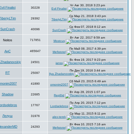
Чт Авг 30, 2018 3:23 pm
Evil Finalist
30228
Evil Finalist
Ср Мар 21, 2018 3:43 pm
TiberiyLTim
29392
TiberiyLTim
Ср Фев 07, 2018 8:12 am
SunCrash
40096
SunCrash
Вт Авг 22, 2017 9:59 am
Neitоs
717851
Mostcus
Пн Май 08, 2017 4:39 pm
АнС
465647
Mefistotel
Вс Фев 19, 2017 9:23 pm
a Zhadanovskiy
24501
janss
Пн Дек 19, 2016 3:44 am
RT
25097
Ilya Zhadanovskiy
Сб Май 23, 2015 6:49 am
omonim2007
41890
omonim2007
Вт Апр 28, 2015 1:07 pm
Shadow
22685
Repl0id
Пн Апр 20, 2015 7:12 pm
ordselebros
17767
Lordselebros
Ср Мар 11, 2015 8:11 pm
Лелуш
31976
alex-terek
Вт Фев 10, 2015 7:16 am
lexanderMD
24293
Mefistotel