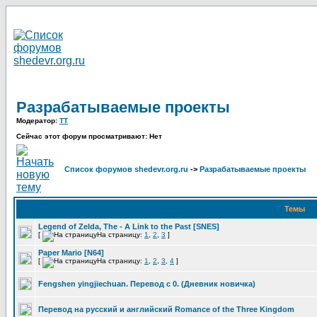
Разрабатываемые проекты
Модератор:
TT
Сейчас этот форум просматривают: Нет
Список форумов shedevr.org.ru
->
Разрабатываемые проекты
Темы
Legend of Zelda, The - A Link to the Past [SNES]
[
На страницу:
1
,
2
,
3
]
Paper Mario [N64]
[
На страницу:
1
,
2
,
3
,
4
]
Fengshen yingjiechuan. Перевод с 0. (Дневник новичка)
Перевод на русский и английский Romance of the Three Kingdom