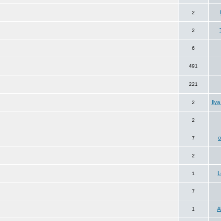
2
2
6
491
221
Ily
2
2
7
2
L
1
7
A
1