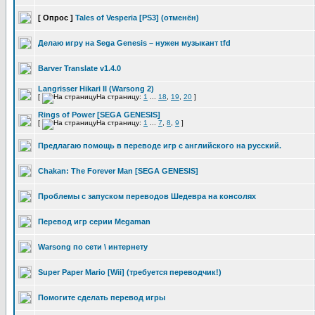
[ Опрос ]
Tales of Vesperia [PS3] (отменён)
Делаю игру на Sega Genesis – нужен музыкант tfd
Barver Translate v1.4.0
Langrisser Hikari II (Warsong 2)
[
На страницу:
1
...
18
,
19
,
20
]
Rings of Power [SEGA GENESIS]
[
На страницу:
1
...
7
,
8
,
9
]
Предлагаю помощь в переводе игр с английского на русский.
Chakan: The Forever Man [SEGA GENESIS]
Проблемы с запуском переводов Шедевра на консолях
Перевод игр серии Megaman
Warsong по сети \ интернету
Super Paper Mario [Wii] (требуется переводчик!)
Помогите сделать перевод игры