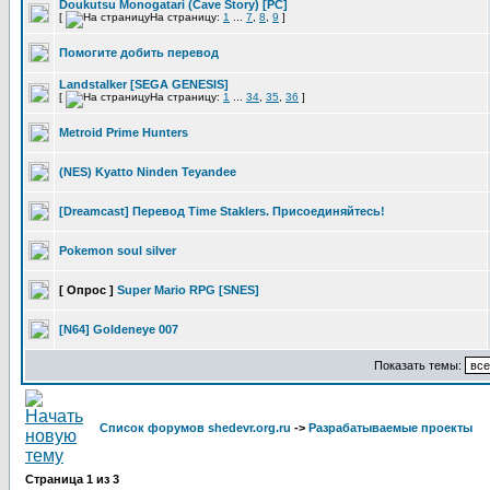
Doukutsu Monogatari (Cave Story) [PC]
[
На страницу:
1
...
7
,
8
,
9
]
Помогите добить перевод
Landstalker [SEGA GENESIS]
[
На страницу:
1
...
34
,
35
,
36
]
Metroid Prime Hunters
(NES) Kyatto Ninden Teyandee
[Dreamcast] Перевод Time Staklers. Присоединяйтесь!
Pokemon soul silver
[ Опрос ]
Super Mario RPG [SNES]
[N64] Goldeneye 007
Показать темы:
Список форумов shedevr.org.ru
->
Разрабатываемые проекты
Страница
1
из
3