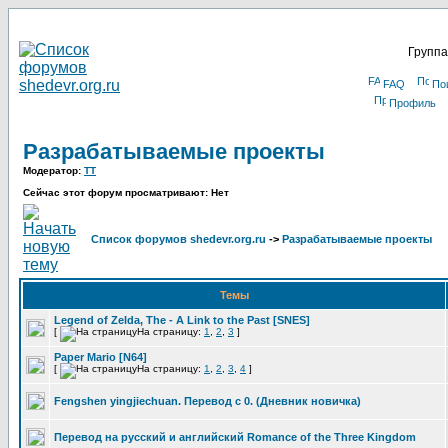
Группа
FAQ
По
Профиль
Разрабатываемые проекты
Модератор:
TT
Сейчас этот форум просматривают: Нет
Список форумов shedevr.org.ru
->
Разрабатываемые проекты
Темы
Legend of Zelda, The - A Link to the Past [SNES]
[
На страницу:
1
,
2
,
3
]
Paper Mario [N64]
[
На страницу:
1
,
2
,
3
,
4
]
Fengshen yingjiechuan. Перевод с 0. (Дневник новичка)
Перевод на русский и английский Romance of the Three Kingdom