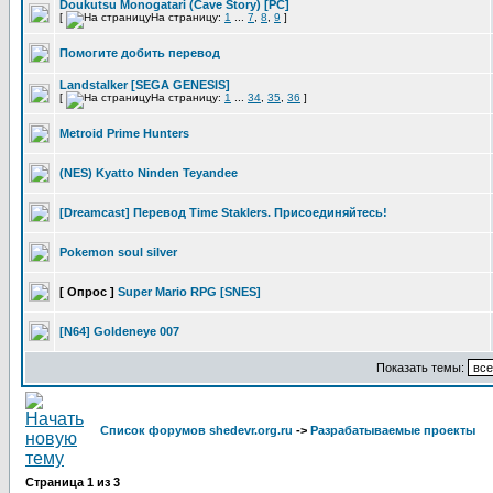
Doukutsu Monogatari (Cave Story) [PC]
[
На страницу:
1
...
7
,
8
,
9
]
Помогите добить перевод
Landstalker [SEGA GENESIS]
[
На страницу:
1
...
34
,
35
,
36
]
Metroid Prime Hunters
(NES) Kyatto Ninden Teyandee
[Dreamcast] Перевод Time Staklers. Присоединяйтесь!
Pokemon soul silver
[ Опрос ]
Super Mario RPG [SNES]
[N64] Goldeneye 007
Показать темы:
Список форумов shedevr.org.ru
->
Разрабатываемые проекты
Страница
1
из
3