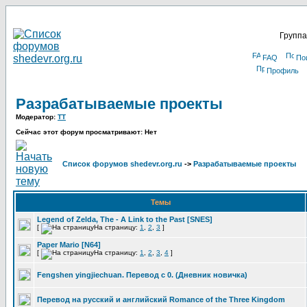
Группа
FAQ
По
Профиль
Разрабатываемые проекты
Модератор:
TT
Сейчас этот форум просматривают: Нет
Список форумов shedevr.org.ru
->
Разрабатываемые проекты
Темы
Legend of Zelda, The - A Link to the Past [SNES]
[
На страницу:
1
,
2
,
3
]
Paper Mario [N64]
[
На страницу:
1
,
2
,
3
,
4
]
Fengshen yingjiechuan. Перевод с 0. (Дневник новичка)
Перевод на русский и английский Romance of the Three Kingdom