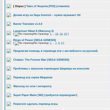
[ Опрос ]
Tales of Vesperia [PS3] (отменён)
Делаю игру на Sega Genesis – нужен музыкант tfd
Barver Translate v1.4.0
Langrisser Hikari II (Warsong 2)
[
На страницу:
1
...
18
,
19
,
20
]
Rings of Power [SEGA GENESIS]
[
На страницу:
1
...
7
,
8
,
9
]
Предлагаю помощь в переводе игр с английского на русский.
Chakan: The Forever Man [SEGA GENESIS]
Проблемы с запуском переводов Шедевра на консолях
Перевод игр серии Megaman
Warsong по сети \ интернету
Super Paper Mario [Wii] (требуется переводчик!)
Помогите сделать перевод игры