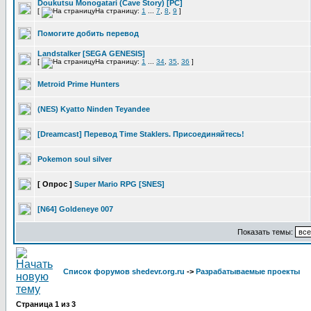
Doukutsu Monogatari (Cave Story) [PC]
[
На страницу:
1
...
7
,
8
,
9
]
Помогите добить перевод
Landstalker [SEGA GENESIS]
[
На страницу:
1
...
34
,
35
,
36
]
Metroid Prime Hunters
(NES) Kyatto Ninden Teyandee
[Dreamcast] Перевод Time Staklers. Присоединяйтесь!
Pokemon soul silver
[ Опрос ]
Super Mario RPG [SNES]
[N64] Goldeneye 007
Показать темы:
Список форумов shedevr.org.ru
->
Разрабатываемые проекты
Страница
1
из
3