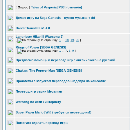
[ Опрос ]
Tales of Vesperia [PS3] (отменён)
Делаю игру на Sega Genesis – нужен музыкант tfd
Barver Translate v1.4.0
Langrisser Hikari II (Warsong 2)
[
На страницу:
1
...
18
,
19
,
20
]
Rings of Power [SEGA GENESIS]
[
На страницу:
1
...
7
,
8
,
9
]
Предлагаю помощь в переводе игр с английского на русский.
Chakan: The Forever Man [SEGA GENESIS]
Проблемы с запуском переводов Шедевра на консолях
Перевод игр серии Megaman
Warsong по сети \ интернету
Super Paper Mario [Wii] (требуется переводчик!)
Помогите сделать перевод игры