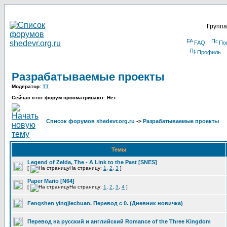
Группа
FAQ
По
Профиль
Разрабатываемые проекты
Модератор:
TT
Сейчас этот форум просматривают: Нет
Список форумов shedevr.org.ru
->
Разрабатываемые проекты
Темы
Legend of Zelda, The - A Link to the Past [SNES]
[
На страницу:
1
,
2
,
3
]
Paper Mario [N64]
[
На страницу:
1
,
2
,
3
,
4
]
Fengshen yingjiechuan. Перевод с 0. (Дневник новичка)
Перевод на русский и английский Romance of the Three Kingdom