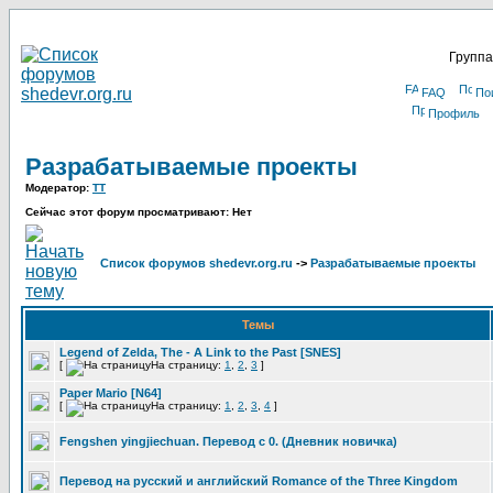
Группа
FAQ
По
Профиль
Разрабатываемые проекты
Модератор:
TT
Сейчас этот форум просматривают: Нет
Список форумов shedevr.org.ru
->
Разрабатываемые проекты
Темы
Legend of Zelda, The - A Link to the Past [SNES]
[
На страницу:
1
,
2
,
3
]
Paper Mario [N64]
[
На страницу:
1
,
2
,
3
,
4
]
Fengshen yingjiechuan. Перевод с 0. (Дневник новичка)
Перевод на русский и английский Romance of the Three Kingdom