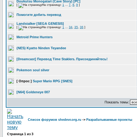
Doukutsu Monogatari (Cave Story) [PC]
[
На страницу:
1
...
7
,
8
,
9
]
Помогите добить перевод
Landstalker [SEGA GENESIS]
[
На страницу:
1
...
34
,
35
,
36
]
Metroid Prime Hunters
(NES) Kyatto Ninden Teyandee
[Dreamcast] Перевод Time Staklers. Присоединяйтесь!
Pokemon soul silver
[ Опрос ]
Super Mario RPG [SNES]
[N64] Goldeneye 007
Показать темы:
Список форумов shedevr.org.ru
->
Разрабатываемые проекты
Страница
1
из
3