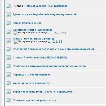
[ Опрос ]
Tales of Vesperia [PS3] (отменён)
Делаю игру на Sega Genesis – нужен музыкант tfd
Barver Translate v1.4.0
Langrisser Hikari II (Warsong 2)
[
На страницу:
1
...
18
,
19
,
20
]
Rings of Power [SEGA GENESIS]
[
На страницу:
1
...
7
,
8
,
9
]
Предлагаю помощь в переводе игр с английского на русский.
Chakan: The Forever Man [SEGA GENESIS]
Проблемы с запуском переводов Шедевра на консолях
Перевод игр серии Megaman
Warsong по сети \ интернету
Super Paper Mario [Wii] (требуется переводчик!)
Помогите сделать перевод игры