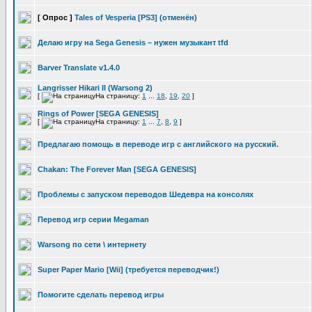
[ Опрос ]
Tales of Vesperia [PS3] (отменён)
Делаю игру на Sega Genesis – нужен музыкант tfd
Barver Translate v1.4.0
Langrisser Hikari II (Warsong 2)
[
На страницу:
1
...
18
,
19
,
20
]
Rings of Power [SEGA GENESIS]
[
На страницу:
1
...
7
,
8
,
9
]
Предлагаю помощь в переводе игр с английского на русский.
Chakan: The Forever Man [SEGA GENESIS]
Проблемы с запуском переводов Шедевра на консолях
Перевод игр серии Megaman
Warsong по сети \ интернету
Super Paper Mario [Wii] (требуется переводчик!)
Помогите сделать перевод игры