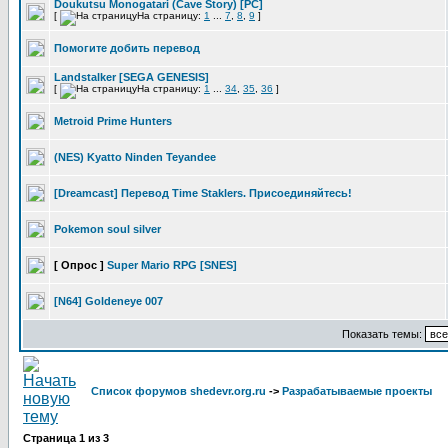
Doukutsu Monogatari (Cave Story) [PC]
[
На страницу:
1
...
7
,
8
,
9
]
Помогите добить перевод
Landstalker [SEGA GENESIS]
[
На страницу:
1
...
34
,
35
,
36
]
Metroid Prime Hunters
(NES) Kyatto Ninden Teyandee
[Dreamcast] Перевод Time Staklers. Присоединяйтесь!
Pokemon soul silver
[ Опрос ]
Super Mario RPG [SNES]
[N64] Goldeneye 007
Показать темы:
Список форумов shedevr.org.ru
->
Разрабатываемые проекты
Страница
1
из
3