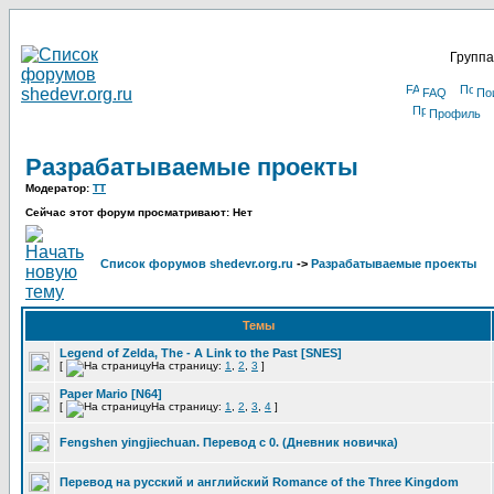
Группа
FAQ
По
Профиль
Разрабатываемые проекты
Модератор:
TT
Сейчас этот форум просматривают: Нет
Список форумов shedevr.org.ru
->
Разрабатываемые проекты
Темы
Legend of Zelda, The - A Link to the Past [SNES]
[
На страницу:
1
,
2
,
3
]
Paper Mario [N64]
[
На страницу:
1
,
2
,
3
,
4
]
Fengshen yingjiechuan. Перевод с 0. (Дневник новичка)
Перевод на русский и английский Romance of the Three Kingdom