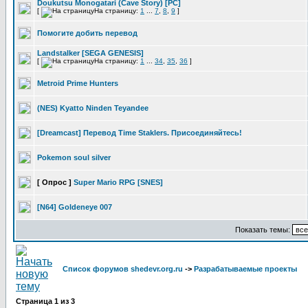
Doukutsu Monogatari (Cave Story) [PC]
[
На страницу:
1
...
7
,
8
,
9
]
Помогите добить перевод
Landstalker [SEGA GENESIS]
[
На страницу:
1
...
34
,
35
,
36
]
Metroid Prime Hunters
(NES) Kyatto Ninden Teyandee
[Dreamcast] Перевод Time Staklers. Присоединяйтесь!
Pokemon soul silver
[ Опрос ]
Super Mario RPG [SNES]
[N64] Goldeneye 007
Показать темы:
Список форумов shedevr.org.ru
->
Разрабатываемые проекты
Страница
1
из
3