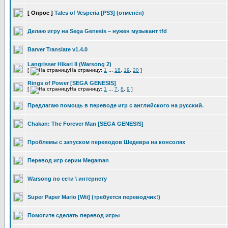
[ Опрос ]
Tales of Vesperia [PS3] (отменён)
Делаю игру на Sega Genesis – нужен музыкант tfd
Barver Translate v1.4.0
Langrisser Hikari II (Warsong 2)
[
На страницу:
1
...
18
,
19
,
20
]
Rings of Power [SEGA GENESIS]
[
На страницу:
1
...
7
,
8
,
9
]
Предлагаю помощь в переводе игр с английского на русский.
Chakan: The Forever Man [SEGA GENESIS]
Проблемы с запуском переводов Шедевра на консолях
Перевод игр серии Megaman
Warsong по сети \ интернету
Super Paper Mario [Wii] (требуется переводчик!)
Помогите сделать перевод игры