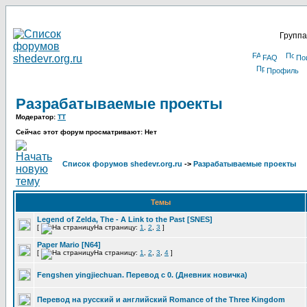
Группа
FAQ
По
Профиль
Разрабатываемые проекты
Модератор:
TT
Сейчас этот форум просматривают: Нет
Список форумов shedevr.org.ru
->
Разрабатываемые проекты
Темы
Legend of Zelda, The - A Link to the Past [SNES]
[
На страницу:
1
,
2
,
3
]
Paper Mario [N64]
[
На страницу:
1
,
2
,
3
,
4
]
Fengshen yingjiechuan. Перевод с 0. (Дневник новичка)
Перевод на русский и английский Romance of the Three Kingdom