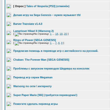
[ Опрос ]
Tales of Vesperia [PS3] (отменён)
Делаю игру на Sega Genesis – нужен музыкант tfd
Barver Translate v1.4.0
Langrisser Hikari II (Warsong 2)
[
На страницу:
1
...
18
,
19
,
20
]
Rings of Power [SEGA GENESIS]
[
На страницу:
1
...
7
,
8
,
9
]
Предлагаю помощь в переводе игр с английского на русский.
Chakan: The Forever Man [SEGA GENESIS]
Проблемы с запуском переводов Шедевра на консолях
Перевод игр серии Megaman
Warsong по сети \ интернету
Super Paper Mario [Wii] (требуется переводчик!)
Помогите сделать перевод игры