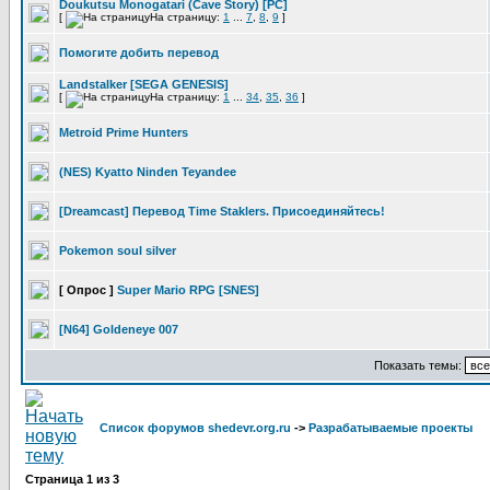
Doukutsu Monogatari (Cave Story) [PC]
[
На страницу:
1
...
7
,
8
,
9
]
Помогите добить перевод
Landstalker [SEGA GENESIS]
[
На страницу:
1
...
34
,
35
,
36
]
Metroid Prime Hunters
(NES) Kyatto Ninden Teyandee
[Dreamcast] Перевод Time Staklers. Присоединяйтесь!
Pokemon soul silver
[ Опрос ]
Super Mario RPG [SNES]
[N64] Goldeneye 007
Показать темы:
Список форумов shedevr.org.ru
->
Разрабатываемые проекты
Страница
1
из
3