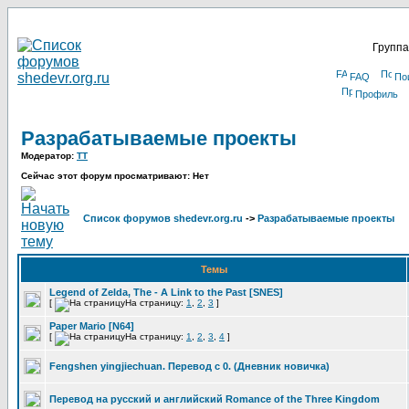
Группа
FAQ
По
Профиль
Разрабатываемые проекты
Модератор:
TT
Сейчас этот форум просматривают: Нет
Список форумов shedevr.org.ru
->
Разрабатываемые проекты
Темы
Legend of Zelda, The - A Link to the Past [SNES]
[
На страницу:
1
,
2
,
3
]
Paper Mario [N64]
[
На страницу:
1
,
2
,
3
,
4
]
Fengshen yingjiechuan. Перевод с 0. (Дневник новичка)
Перевод на русский и английский Romance of the Three Kingdom