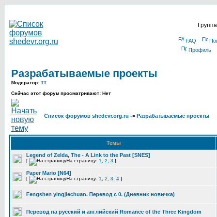
Группа
FAQ
По
Профиль
Разрабатываемые проекты
Модератор:
TT
Сейчас этот форум просматривают: Нет
Список форумов shedevr.org.ru
->
Разрабатываемые проекты
Темы
Legend of Zelda, The - A Link to the Past [SNES]
[
На страницу:
1
,
2
,
3
]
Paper Mario [N64]
[
На страницу:
1
,
2
,
3
,
4
]
Fengshen yingjiechuan. Перевод с 0. (Дневник новичка)
Перевод на русский и английский Romance of the Three Kingdom