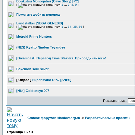
Doukutsu Monogatari (Cave Story) [PC]
[
На страницу:
1
...
7
,
8
,
9
]
Помогите добить перевод
Landstalker [SEGA GENESIS]
[
На страницу:
1
...
34
,
35
,
36
]
Metroid Prime Hunters
(NES) Kyatto Ninden Teyandee
[Dreamcast] Перевод Time Staklers. Присоединяйтесь!
Pokemon soul silver
[ Опрос ]
Super Mario RPG [SNES]
[N64] Goldeneye 007
Показать темы:
Список форумов shedevr.org.ru
->
Разрабатываемые проекты
Страница
1
из
3