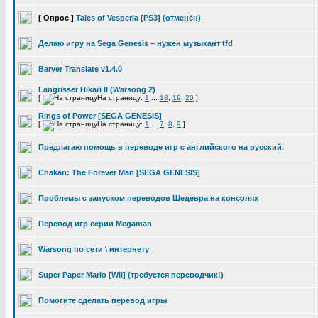
[ Опрос ]
Tales of Vesperia [PS3] (отменён)
Делаю игру на Sega Genesis – нужен музыкант tfd
Barver Translate v1.4.0
Langrisser Hikari II (Warsong 2)
[
На страницу:
1
...
18
,
19
,
20
]
Rings of Power [SEGA GENESIS]
[
На страницу:
1
...
7
,
8
,
9
]
Предлагаю помощь в переводе игр с английского на русский.
Chakan: The Forever Man [SEGA GENESIS]
Проблемы с запуском переводов Шедевра на консолях
Перевод игр серии Megaman
Warsong по сети \ интернету
Super Paper Mario [Wii] (требуется переводчик!)
Помогите сделать перевод игры