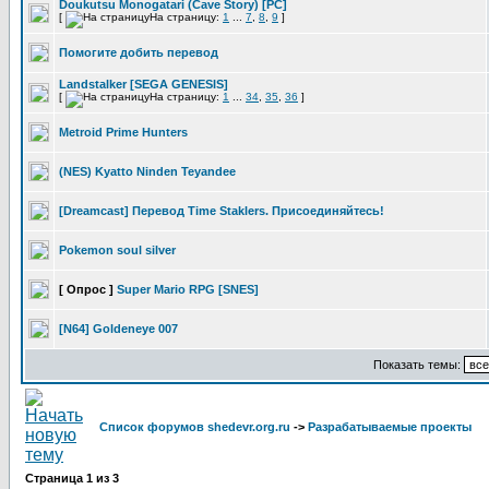
Doukutsu Monogatari (Cave Story) [PC]
[
На страницу:
1
...
7
,
8
,
9
]
Помогите добить перевод
Landstalker [SEGA GENESIS]
[
На страницу:
1
...
34
,
35
,
36
]
Metroid Prime Hunters
(NES) Kyatto Ninden Teyandee
[Dreamcast] Перевод Time Staklers. Присоединяйтесь!
Pokemon soul silver
[ Опрос ]
Super Mario RPG [SNES]
[N64] Goldeneye 007
Показать темы:
Список форумов shedevr.org.ru
->
Разрабатываемые проекты
Страница
1
из
3