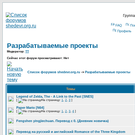
Группа
FAQ
По
Профиль
Разрабатываемые проекты
Модератор:
TT
Сейчас этот форум просматривают: Нет
Список форумов shedevr.org.ru
->
Разрабатываемые проекты
Темы
Legend of Zelda, The - A Link to the Past [SNES]
[
На страницу:
1
,
2
,
3
]
Paper Mario [N64]
[
На страницу:
1
,
2
,
3
,
4
]
Fengshen yingjiechuan. Перевод с 0. (Дневник новичка)
Перевод на русский и английский Romance of the Three Kingdom