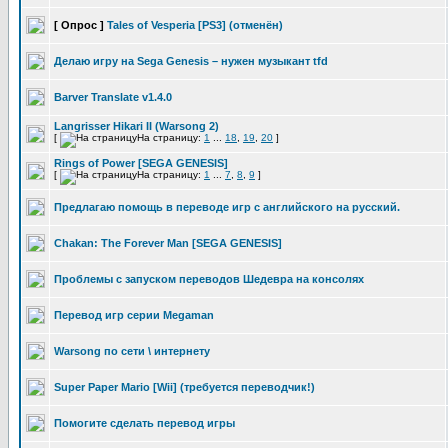
[ Опрос ]
Tales of Vesperia [PS3] (отменён)
Делаю игру на Sega Genesis – нужен музыкант tfd
Barver Translate v1.4.0
Langrisser Hikari II (Warsong 2)
[
На страницу:
1
...
18
,
19
,
20
]
Rings of Power [SEGA GENESIS]
[
На страницу:
1
...
7
,
8
,
9
]
Предлагаю помощь в переводе игр с английского на русский.
Chakan: The Forever Man [SEGA GENESIS]
Проблемы с запуском переводов Шедевра на консолях
Перевод игр серии Megaman
Warsong по сети \ интернету
Super Paper Mario [Wii] (требуется переводчик!)
Помогите сделать перевод игры