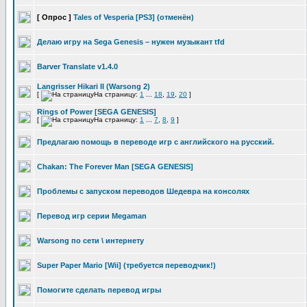
[ Опрос ]
Tales of Vesperia [PS3] (отменён)
Делаю игру на Sega Genesis – нужен музыкант tfd
Barver Translate v1.4.0
Langrisser Hikari II (Warsong 2)
[
На страницу:
1
...
18
,
19
,
20
]
Rings of Power [SEGA GENESIS]
[
На страницу:
1
...
7
,
8
,
9
]
Предлагаю помощь в переводе игр с английского на русский.
Chakan: The Forever Man [SEGA GENESIS]
Проблемы с запуском переводов Шедевра на консолях
Перевод игр серии Megaman
Warsong по сети \ интернету
Super Paper Mario [Wii] (требуется переводчик!)
Помогите сделать перевод игры