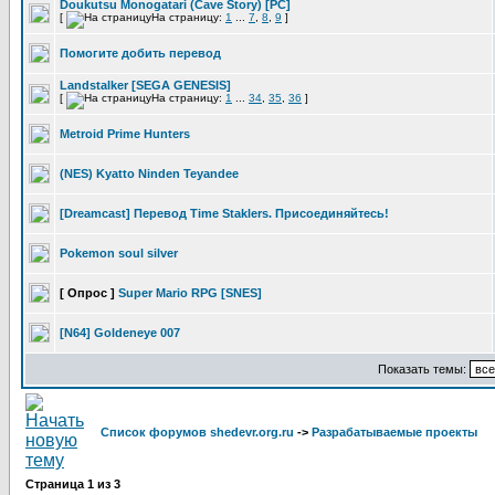
Doukutsu Monogatari (Cave Story) [PC]
[
На страницу:
1
...
7
,
8
,
9
]
Помогите добить перевод
Landstalker [SEGA GENESIS]
[
На страницу:
1
...
34
,
35
,
36
]
Metroid Prime Hunters
(NES) Kyatto Ninden Teyandee
[Dreamcast] Перевод Time Staklers. Присоединяйтесь!
Pokemon soul silver
[ Опрос ]
Super Mario RPG [SNES]
[N64] Goldeneye 007
Показать темы:
Список форумов shedevr.org.ru
->
Разрабатываемые проекты
Страница
1
из
3