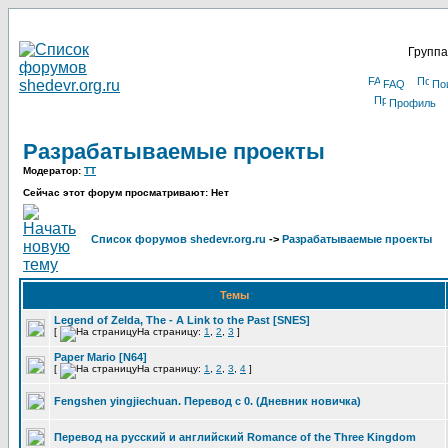
Группа
FAQ
По
Профиль
Разрабатываемые проекты
Модератор:
TT
Сейчас этот форум просматривают: Нет
Список форумов shedevr.org.ru
->
Разрабатываемые проекты
Темы
Legend of Zelda, The - A Link to the Past [SNES]
[
На страницу:
1
,
2
,
3
]
Paper Mario [N64]
[
На страницу:
1
,
2
,
3
,
4
]
Fengshen yingjiechuan. Перевод с 0. (Дневник новичка)
Перевод на русский и английский Romance of the Three Kingdom