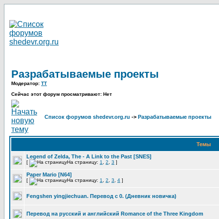
Разрабатываемые проекты
Модератор:
TT
Сейчас этот форум просматривают: Нет
Список форумов shedevr.org.ru
->
Разрабатываемые проекты
Темы
Legend of Zelda, The - A Link to the Past [SNES]
[
На страницу:
1
,
2
,
3
]
Paper Mario [N64]
[
На страницу:
1
,
2
,
3
,
4
]
Fengshen yingjiechuan. Перевод с 0. (Дневник новичка)
Перевод на русский и английский Romance of the Three Kingdom