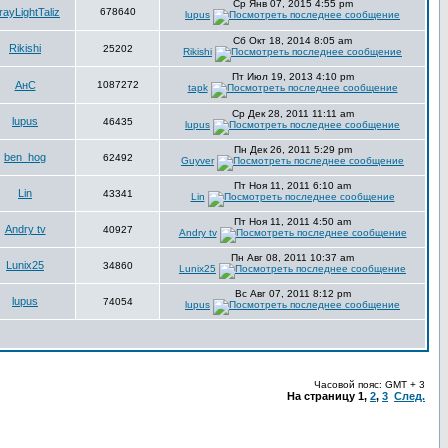
Ср Янв 07, 2015 4:55 pm
ayLightTaliz
678640
lupus
Сб Окт 18, 2014 8:05 am
Rikishi
25202
Rikishi
Пт Июл 19, 2013 4:10 pm
АнС
1087272
tapk
Ср Дек 28, 2011 11:11 am
lupus
46435
lupus
Пн Дек 26, 2011 5:29 pm
ben_hog
62492
Guyver
Пт Ноя 11, 2011 6:10 am
Lin
43341
Lin
Пт Ноя 11, 2011 4:50 am
Andry tv
40927
Andry tv
Пн Авг 08, 2011 10:37 am
Lunix25
34860
Lunix25
Вс Авг 07, 2011 8:12 pm
lupus
74054
lupus
Часовой пояс: GMT + 3
На страницу
1
,
2
,
3
След.