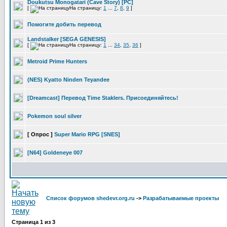
Doukutsu Monogatari (Cave Story) [PC]
[
На страницу:
1
...
7
,
8
,
9
]
Помогите добить перевод
Landstalker [SEGA GENESIS]
[
На страницу:
1
...
34
,
35
,
36
]
Metroid Prime Hunters
(NES) Kyatto Ninden Teyandee
[Dreamcast] Перевод Time Staklers. Присоединяйтесь!
Pokemon soul silver
[ Опрос ]
Super Mario RPG [SNES]
[N64] Goldeneye 007
Список форумов shedevr.org.ru
->
Разрабатываемые проекты
Страница
1
из
3