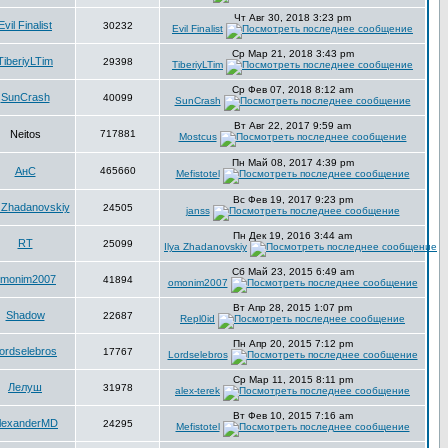
Чт Авг 30, 2018 3:23 pm
Evil Finalist
30232
Evil Finalist
Ср Мар 21, 2018 3:43 pm
TiberiyLTim
29398
TiberiyLTim
Ср Фев 07, 2018 8:12 am
SunCrash
40099
SunCrash
Вт Авг 22, 2017 9:59 am
Neitоs
717881
Mostcus
Пн Май 08, 2017 4:39 pm
АнС
465660
Mefistotel
Вс Фев 19, 2017 9:23 pm
a Zhadanovskiy
24505
janss
Пн Дек 19, 2016 3:44 am
RT
25099
Ilya Zhadanovskiy
Сб Май 23, 2015 6:49 am
omonim2007
41894
omonim2007
Вт Апр 28, 2015 1:07 pm
Shadow
22687
Repl0id
Пн Апр 20, 2015 7:12 pm
ordselebros
17767
Lordselebros
Ср Мар 11, 2015 8:11 pm
Лелуш
31978
alex-terek
Вт Фев 10, 2015 7:16 am
lexanderMD
24295
Mefistotel