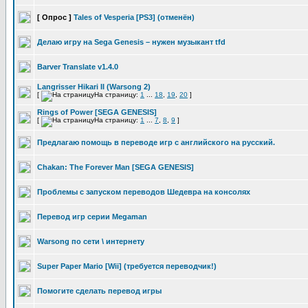
[ Опрос ]
Tales of Vesperia [PS3] (отменён)
Делаю игру на Sega Genesis – нужен музыкант tfd
Barver Translate v1.4.0
Langrisser Hikari II (Warsong 2)
[
На страницу:
1
...
18
,
19
,
20
]
Rings of Power [SEGA GENESIS]
[
На страницу:
1
...
7
,
8
,
9
]
Предлагаю помощь в переводе игр с английского на русский.
Chakan: The Forever Man [SEGA GENESIS]
Проблемы с запуском переводов Шедевра на консолях
Перевод игр серии Megaman
Warsong по сети \ интернету
Super Paper Mario [Wii] (требуется переводчик!)
Помогите сделать перевод игры