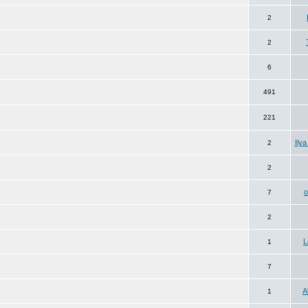
2
2
6
491
221
Ily
2
2
7
2
L
1
7
A
1