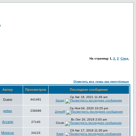
я
На страницу
1
,
2
,
3
След.
Отметить все темы как прочтённые
Автор
Просмотров
Последнее сообщение
Ср Авг 18, 2021 11:49 am
Guest
441491
Захар
Ср Ноя 04, 2020 10:25 pm
gottax
238486
ZetpeR
Вс Окт 20, 2019 2:03 am
Arzanis
27140
Crcub
Сб Авг 17, 2019 11:30 pm
Mostcus
24123
Kaire