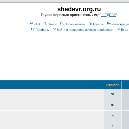
shedevr.org.ru
Группа перевода приставочных игр "
ШЕДЕВР
"
FAQ
Поиск
Пользователи
Группы
Регистраци
Профиль
Войти и проверить личные сообщения
Вход
Ответов
57
88
4
1