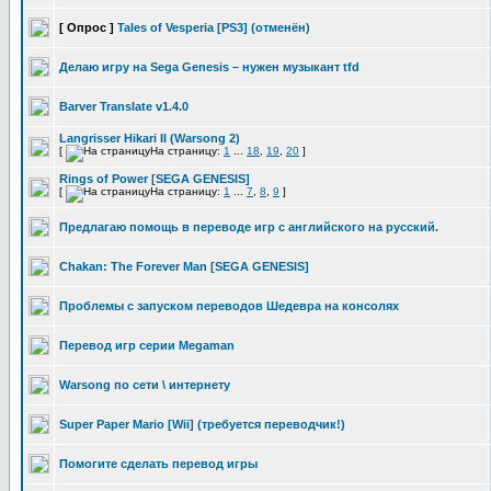
[ Опрос ]
Tales of Vesperia [PS3] (отменён)
Делаю игру на Sega Genesis – нужен музыкант tfd
Barver Translate v1.4.0
Langrisser Hikari II (Warsong 2)
[
На страницу:
1
...
18
,
19
,
20
]
Rings of Power [SEGA GENESIS]
[
На страницу:
1
...
7
,
8
,
9
]
Предлагаю помощь в переводе игр с английского на русский.
Chakan: The Forever Man [SEGA GENESIS]
Проблемы с запуском переводов Шедевра на консолях
Перевод игр серии Megaman
Warsong по сети \ интернету
Super Paper Mario [Wii] (требуется переводчик!)
Помогите сделать перевод игры