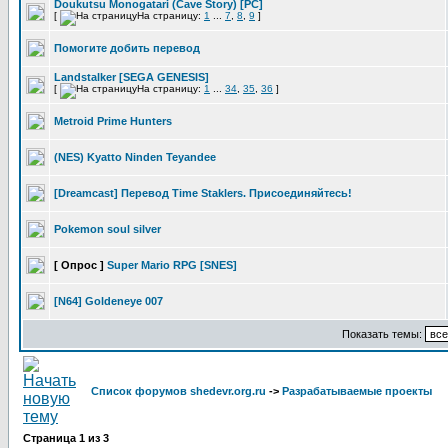
Doukutsu Monogatari (Cave Story) [PC]
[
На страницу:
1
...
7
,
8
,
9
]
Помогите добить перевод
Landstalker [SEGA GENESIS]
[
На страницу:
1
...
34
,
35
,
36
]
Metroid Prime Hunters
(NES) Kyatto Ninden Teyandee
[Dreamcast] Перевод Time Staklers. Присоединяйтесь!
Pokemon soul silver
[ Опрос ]
Super Mario RPG [SNES]
[N64] Goldeneye 007
Показать темы:
Список форумов shedevr.org.ru
->
Разрабатываемые проекты
Страница
1
из
3