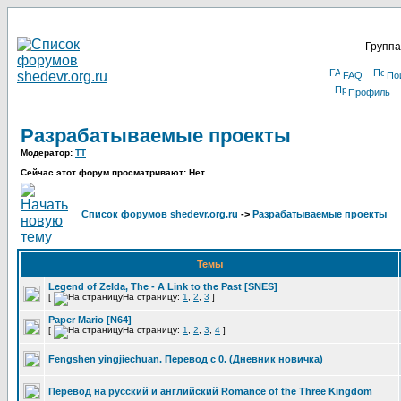
Группа
FAQ
По
Профиль
Разрабатываемые проекты
Модератор:
TT
Сейчас этот форум просматривают: Нет
Список форумов shedevr.org.ru
->
Разрабатываемые проекты
Темы
Legend of Zelda, The - A Link to the Past [SNES]
[
На страницу:
1
,
2
,
3
]
Paper Mario [N64]
[
На страницу:
1
,
2
,
3
,
4
]
Fengshen yingjiechuan. Перевод с 0. (Дневник новичка)
Перевод на русский и английский Romance of the Three Kingdom