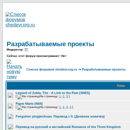
Разрабатываемые проекты
Модератор:
TT
Сейчас этот форум просматривают: Нет
Список форумов shedevr.org.ru
->
Разрабатываемые проекты
Темы
Legend of Zelda, The - A Link to the Past [SNES]
[
На страницу:
1
,
2
,
3
]
Paper Mario [N64]
[
На страницу:
1
,
2
,
3
,
4
]
Fengshen yingjiechuan. Перевод с 0. (Дневник новичка)
Перевод на русский и английский Romance of the Three Kingdom