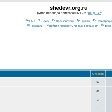
shedevr.org.ru
Группа перевода приставочных игр "
ШЕДЕВР
"
FAQ
Поиск
Пользователи
Группы
Регистраци
Профиль
Войти и проверить личные сообщения
Вход
Ответов
57
88
4
1