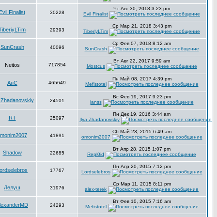
Чт Авг 30, 2018 3:23 pm
Evil Finalist
30228
Evil Finalist
Ср Мар 21, 2018 3:43 pm
TiberiyLTim
29393
TiberiyLTim
Ср Фев 07, 2018 8:12 am
SunCrash
40096
SunCrash
Вт Авг 22, 2017 9:59 am
Neitоs
717854
Mostcus
Пн Май 08, 2017 4:39 pm
АнС
465649
Mefistotel
Вс Фев 19, 2017 9:23 pm
a Zhadanovskiy
24501
janss
Пн Дек 19, 2016 3:44 am
RT
25097
Ilya Zhadanovskiy
Сб Май 23, 2015 6:49 am
omonim2007
41891
omonim2007
Вт Апр 28, 2015 1:07 pm
Shadow
22685
Repl0id
Пн Апр 20, 2015 7:12 pm
ordselebros
17767
Lordselebros
Ср Мар 11, 2015 8:11 pm
Лелуш
31976
alex-terek
Вт Фев 10, 2015 7:16 am
lexanderMD
24293
Mefistotel