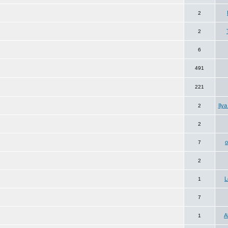
2
2
6
491
221
Ily
2
2
7
2
L
1
7
A
1