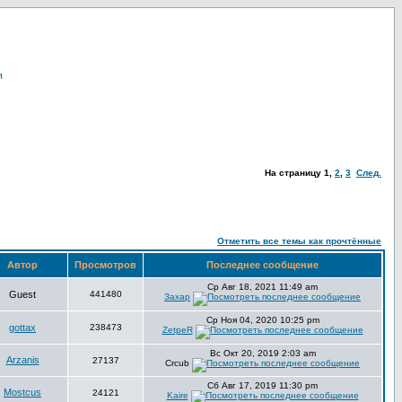
я
На страницу
1
,
2
,
3
След.
Отметить все темы как прочтённые
Автор
Просмотров
Последнее сообщение
Ср Авг 18, 2021 11:49 am
Guest
441480
Захар
Ср Ноя 04, 2020 10:25 pm
gottax
238473
ZetpeR
Вс Окт 20, 2019 2:03 am
Arzanis
27137
Crcub
Сб Авг 17, 2019 11:30 pm
Mostcus
24121
Kaire