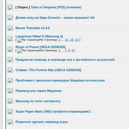
[ Опрос ]
Tales of Vesperia [PS3] (отменён)
Делаю игру на Sega Genesis – нужен музыкант tfd
Barver Translate v1.4.0
Langrisser Hikari II (Warsong 2)
[
На страницу:
1
...
18
,
19
,
20
]
Rings of Power [SEGA GENESIS]
[
На страницу:
1
...
7
,
8
,
9
]
Предлагаю помощь в переводе игр с английского на русский.
Chakan: The Forever Man [SEGA GENESIS]
Проблемы с запуском переводов Шедевра на консолях
Перевод игр серии Megaman
Warsong по сети \ интернету
Super Paper Mario [Wii] (требуется переводчик!)
Помогите сделать перевод игры