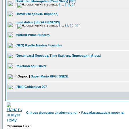
Doukutsu Monogatari (Cave Story) [PC]
[
На страницу:
1
...
7
,
8
,
9
]
Помогите добить перевод
Landstalker [SEGA GENESIS]
[
На страницу:
1
...
34
,
35
,
36
]
Metroid Prime Hunters
(NES) Kyatto Ninden Teyandee
[Dreamcast] Перевод Time Staklers. Присоединяйтесь!
Pokemon soul silver
[ Опрос ]
Super Mario RPG [SNES]
[N64] Goldeneye 007
Список форумов shedevr.org.ru
->
Разрабатываемые проекты
Страница
1
из
3