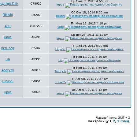
Ср Янв 07, 2015 4:55 pm
ayLightTaliz
678625
lupus
Сб Окт 18, 2014 8:05 am
Rikishi
25202
Rikishi
Пт Июл 19, 2013 4:10 pm
АнС
1087230
tapk
Ср Дек 28, 2011 11:11 am
lupus
46434
lupus
Пн Дек 26, 2011 5:29 pm
ben_hog
62492
Guyver
Пт Ноя 11, 2011 6:10 am
Lin
43335
Lin
Пт Ноя 11, 2011 4:50 am
Andry tv
40918
Andry tv
Пн Авг 08, 2011 10:37 am
Lunix25
34851
Lunix25
Вс Авг 07, 2011 8:12 pm
lupus
74044
lupus
Часовой пояс: GMT + 3
На страницу
1
,
2
,
3
След.