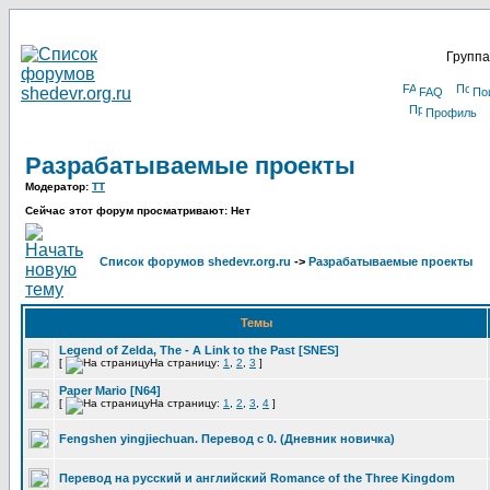
Группа
FAQ
По
Профиль
Разрабатываемые проекты
Модератор:
TT
Сейчас этот форум просматривают: Нет
Список форумов shedevr.org.ru
->
Разрабатываемые проекты
Темы
Legend of Zelda, The - A Link to the Past [SNES]
[
На страницу:
1
,
2
,
3
]
Paper Mario [N64]
[
На страницу:
1
,
2
,
3
,
4
]
Fengshen yingjiechuan. Перевод с 0. (Дневник новичка)
Перевод на русский и английский Romance of the Three Kingdom