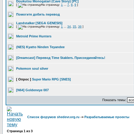
Doukutsu Monogatari (Cave Story) [PC]
[
На страницу:
1
...
7
,
8
,
9
]
Помогите добить перевод
Landstalker [SEGA GENESIS]
[
На страницу:
1
...
34
,
35
,
36
]
Metroid Prime Hunters
(NES) Kyatto Ninden Teyandee
[Dreamcast] Перевод Time Staklers. Присоединяйтесь!
Pokemon soul silver
[ Опрос ]
Super Mario RPG [SNES]
[N64] Goldeneye 007
Показать темы:
Список форумов shedevr.org.ru
->
Разрабатываемые проекты
Страница
1
из
3