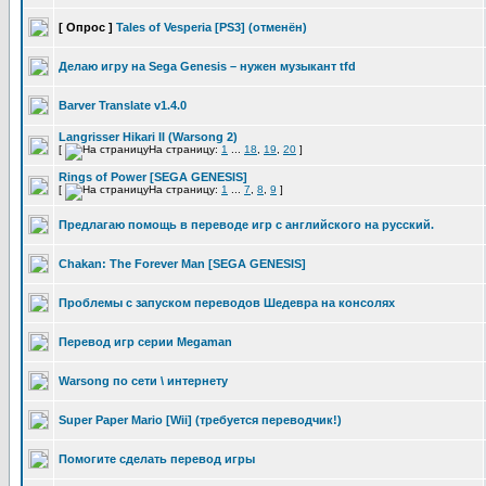
[ Опрос ]
Tales of Vesperia [PS3] (отменён)
Делаю игру на Sega Genesis – нужен музыкант tfd
Barver Translate v1.4.0
Langrisser Hikari II (Warsong 2)
[
На страницу:
1
...
18
,
19
,
20
]
Rings of Power [SEGA GENESIS]
[
На страницу:
1
...
7
,
8
,
9
]
Предлагаю помощь в переводе игр с английского на русский.
Chakan: The Forever Man [SEGA GENESIS]
Проблемы с запуском переводов Шедевра на консолях
Перевод игр серии Megaman
Warsong по сети \ интернету
Super Paper Mario [Wii] (требуется переводчик!)
Помогите сделать перевод игры