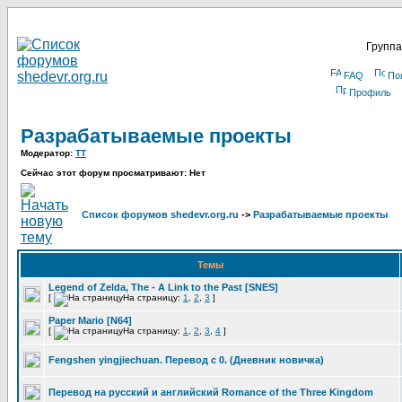
Группа
FAQ
По
Профиль
Разрабатываемые проекты
Модератор:
TT
Сейчас этот форум просматривают: Нет
Список форумов shedevr.org.ru
->
Разрабатываемые проекты
Темы
Legend of Zelda, The - A Link to the Past [SNES]
[
На страницу:
1
,
2
,
3
]
Paper Mario [N64]
[
На страницу:
1
,
2
,
3
,
4
]
Fengshen yingjiechuan. Перевод с 0. (Дневник новичка)
Перевод на русский и английский Romance of the Three Kingdom