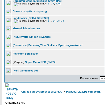
Doukutsu Monogatari (Cave Story) [PC]
[
На страницу:
1
...
7
,
8
,
9
]
Помогите добить перевод
Landstalker [SEGA GENESIS]
[
На страницу:
1
...
34
,
35
,
36
]
Metroid Prime Hunters
(NES) Kyatto Ninden Teyandee
[Dreamcast] Перевод Time Staklers. Присоединяйтесь!
Pokemon soul silver
[ Опрос ]
Super Mario RPG [SNES]
[N64] Goldeneye 007
Показать темы:
Список форумов shedevr.org.ru
->
Разрабатываемые проекты
Страница
1
из
3