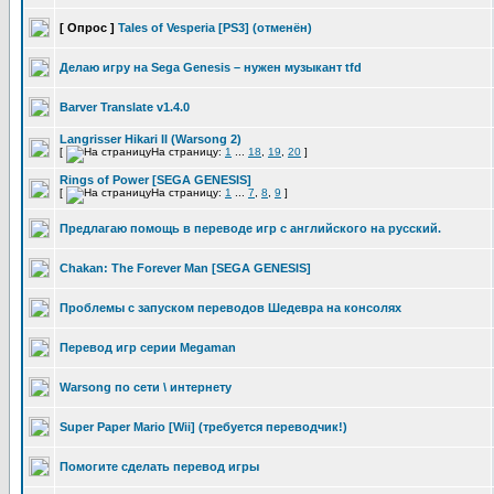
[ Опрос ]
Tales of Vesperia [PS3] (отменён)
Делаю игру на Sega Genesis – нужен музыкант tfd
Barver Translate v1.4.0
Langrisser Hikari II (Warsong 2)
[
На страницу:
1
...
18
,
19
,
20
]
Rings of Power [SEGA GENESIS]
[
На страницу:
1
...
7
,
8
,
9
]
Предлагаю помощь в переводе игр с английского на русский.
Chakan: The Forever Man [SEGA GENESIS]
Проблемы с запуском переводов Шедевра на консолях
Перевод игр серии Megaman
Warsong по сети \ интернету
Super Paper Mario [Wii] (требуется переводчик!)
Помогите сделать перевод игры