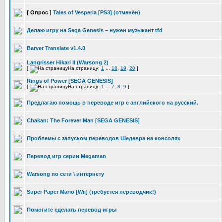
[ Опрос ]
Tales of Vesperia [PS3] (отменён)
Делаю игру на Sega Genesis – нужен музыкант tfd
Barver Translate v1.4.0
Langrisser Hikari II (Warsong 2)
[
На страницу:
1
...
18
,
19
,
20
]
Rings of Power [SEGA GENESIS]
[
На страницу:
1
...
7
,
8
,
9
]
Предлагаю помощь в переводе игр с английского на русский.
Chakan: The Forever Man [SEGA GENESIS]
Проблемы с запуском переводов Шедевра на консолях
Перевод игр серии Megaman
Warsong по сети \ интернету
Super Paper Mario [Wii] (требуется переводчик!)
Помогите сделать перевод игры