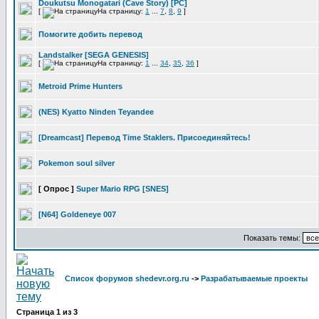
Doukutsu Monogatari (Cave Story) [PC]
[
На страницу:
1
...
7
,
8
,
9
]
Помогите добить перевод
Landstalker [SEGA GENESIS]
[
На страницу:
1
...
34
,
35
,
36
]
Metroid Prime Hunters
(NES) Kyatto Ninden Teyandee
[Dreamcast] Перевод Time Staklers. Присоединяйтесь!
Pokemon soul silver
[ Опрос ]
Super Mario RPG [SNES]
[N64] Goldeneye 007
Показать темы:
Список форумов shedevr.org.ru
->
Разрабатываемые проекты
Страница
1
из
3