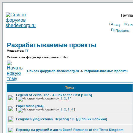
Группа
FAQ
По
Профиль
Разрабатываемые проекты
Модератор:
TT
Сейчас этот форум просматривают: Нет
Список форумов shedevr.org.ru
->
Разрабатываемые проекты
Темы
Legend of Zelda, The - A Link to the Past [SNES]
[
На страницу:
1
,
2
,
3
]
Paper Mario [N64]
[
На страницу:
1
,
2
,
3
,
4
]
Fengshen yingjiechuan. Перевод с 0. (Дневник новичка)
Перевод на русский и английский Romance of the Three Kingdom