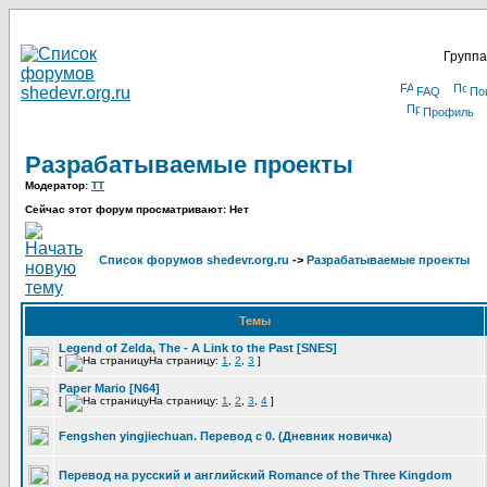
Группа
FAQ
По
Профиль
Разрабатываемые проекты
Модератор:
TT
Сейчас этот форум просматривают: Нет
Список форумов shedevr.org.ru
->
Разрабатываемые проекты
Темы
Legend of Zelda, The - A Link to the Past [SNES]
[
На страницу:
1
,
2
,
3
]
Paper Mario [N64]
[
На страницу:
1
,
2
,
3
,
4
]
Fengshen yingjiechuan. Перевод с 0. (Дневник новичка)
Перевод на русский и английский Romance of the Three Kingdom