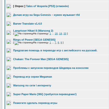
[ Опрос ]
Tales of Vesperia [PS3] (отменён)
Делаю игру на Sega Genesis – нужен музыкант tfd
Barver Translate v1.4.0
Langrisser Hikari II (Warsong 2)
[
На страницу:
1
...
18
,
19
,
20
]
Rings of Power [SEGA GENESIS]
[
На страницу:
1
...
7
,
8
,
9
]
Предлагаю помощь в переводе игр с английского на русский.
Chakan: The Forever Man [SEGA GENESIS]
Проблемы с запуском переводов Шедевра на консолях
Перевод игр серии Megaman
Warsong по сети \ интернету
Super Paper Mario [Wii] (требуется переводчик!)
Помогите сделать перевод игры