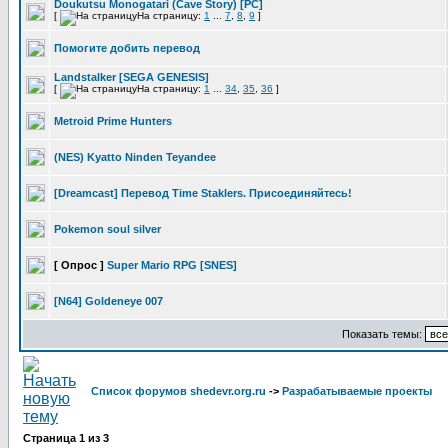
Doukutsu Monogatari (Cave Story) [PC]
[
На страницу:
1
...
7
,
8
,
9
]
Помогите добить перевод
Landstalker [SEGA GENESIS]
[
На страницу:
1
...
34
,
35
,
36
]
Metroid Prime Hunters
(NES) Kyatto Ninden Teyandee
[Dreamcast] Перевод Time Staklers. Присоединяйтесь!
Pokemon soul silver
[ Опрос ]
Super Mario RPG [SNES]
[N64] Goldeneye 007
Показать темы:
Список форумов shedevr.org.ru
->
Разрабатываемые проекты
Страница
1
из
3