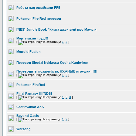
Работа над ошибками FF5
Pokemon Fire Red перевод
[NES] Jungle Book / Книга джунглей про Маугли
Мартышкин труд!!!
[
На страницу:
1
,
2
]
Metroid Fusion
Перевод Shodai Nekketsu Kouha Kunio-kun
Переводите, пожалуйста, НУЖНЫЕ игрушки !!!!!
[
На страницу:
1
,
2
]
Pokemon FireRed
Final Fantasy III [NDS]
[
На страницу:
1
,
2
,
3
]
Castlevania: AoS
Beyond Oasis
[
На страницу:
1
,
2
]
Warsong