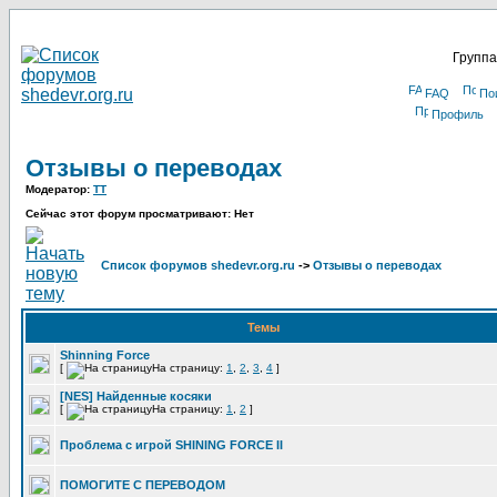
Группа
FAQ
По
Профиль
Отзывы о переводах
Модератор:
TT
Сейчас этот форум просматривают: Нет
Список форумов shedevr.org.ru
->
Отзывы о переводах
Темы
Shinning Force
[
На страницу:
1
,
2
,
3
,
4
]
[NES] Найденные косяки
[
На страницу:
1
,
2
]
Проблема с игрой SHINING FORCE II
ПОМОГИТЕ С ПЕРЕВОДОМ