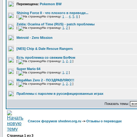
Перемещена:
Pokemon BW
Shining Force II - что плохого в переводе...
[
На страницу:
1
...
4
,
5
,
6
]
Zelda: Ocarina of Time (RUS) - patch проблемы
[
На страницу:
1
,
2
]
Metroid - Zero Mission
[NES] Chip & Dale Rescue Rangers
Есть проблемка со свежим БоФом
[
На страницу:
1
,
2
,
3
]
Super Mario 64
[
На страницу:
1
,
2
]
MegaMan Zero 2 - ПОЗДРАВЛЯЮ!!!
[
На страницу:
1
,
2
,
3
]
Праблемы с паролем в руссифицированных играх
Показать темы:
Список форумов shedevr.org.ru
->
Отзывы о переводах
Страница
1
из
3