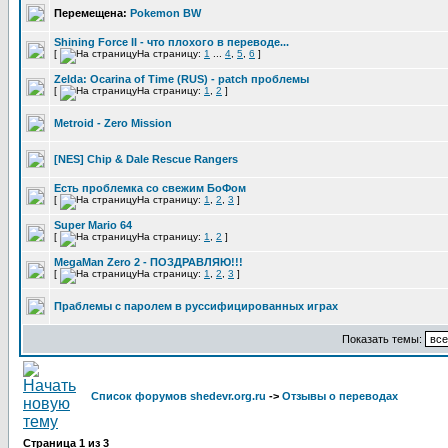
Перемещена:
Pokemon BW
Shining Force II - что плохого в переводе...
[
На страницу:
1
...
4
,
5
,
6
]
Zelda: Ocarina of Time (RUS) - patch проблемы
[
На страницу:
1
,
2
]
Metroid - Zero Mission
[NES] Chip & Dale Rescue Rangers
Есть проблемка со свежим БоФом
[
На страницу:
1
,
2
,
3
]
Super Mario 64
[
На страницу:
1
,
2
]
MegaMan Zero 2 - ПОЗДРАВЛЯЮ!!!
[
На страницу:
1
,
2
,
3
]
Праблемы с паролем в руссифицированных играх
Показать темы:
Список форумов shedevr.org.ru
->
Отзывы о переводах
Страница
1
из
3