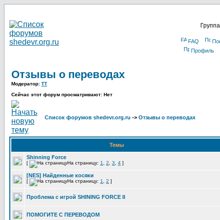
Группа
FAQ
По
Профиль
Отзывы о переводах
Модератор:
TT
Сейчас этот форум просматривают: Нет
Список форумов shedevr.org.ru
->
Отзывы о переводах
Темы
Shinning Force
[
На страницу:
1
,
2
,
3
,
4
]
[NES] Найденные косяки
[
На страницу:
1
,
2
]
Проблема с игрой SHINING FORCE II
ПОМОГИТЕ С ПЕРЕВОДОМ