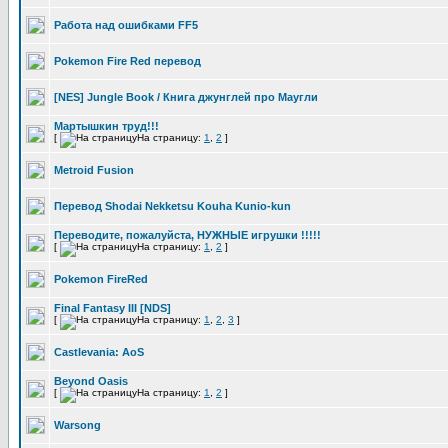
Работа над ошибками FF5
Pokemon Fire Red перевод
[NES] Jungle Book / Книга джунглей про Маугли
Мартышкин труд!!!
[
На страницу:
1
,
2
]
Metroid Fusion
Перевод Shodai Nekketsu Kouha Kunio-kun
Переводите, пожалуйста, НУЖНЫЕ игрушки !!!!!
[
На страницу:
1
,
2
]
Pokemon FireRed
Final Fantasy III [NDS]
[
На страницу:
1
,
2
,
3
]
Castlevania: AoS
Beyond Oasis
[
На страницу:
1
,
2
]
Warsong