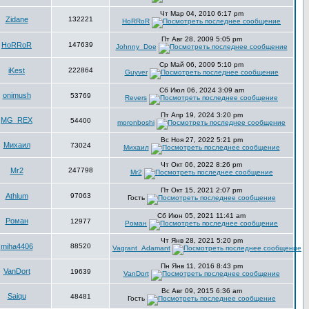
Чт Мар 04, 2010 6:17 pm
Zidane
132221
HoRRoR
Пт Авг 28, 2009 5:05 pm
HoRRoR
147639
Johnny_Doe
Ср Май 06, 2009 5:10 pm
iKest
222864
Guyver
Сб Июл 06, 2024 3:09 am
onimush
53769
Revers
Пт Апр 19, 2024 3:20 pm
MG_REX
54400
moronboshi
Вс Ноя 27, 2022 5:21 pm
Михаил
73024
Михаил
Чт Окт 06, 2022 8:26 pm
Mr2
247798
Mr2
Пт Окт 15, 2021 2:07 pm
Athlum
97063
Гость
Сб Июн 05, 2021 11:41 am
Роман
12977
Роман
Чт Янв 28, 2021 5:20 pm
miha4406
88520
Vagrant_Adamant
Пн Янв 11, 2016 8:43 pm
VanDort
19639
VanDort
Вс Авг 09, 2015 6:36 am
Saiqu
48481
Гость