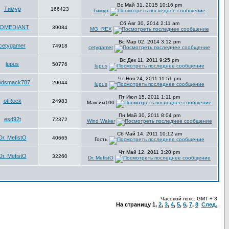
Вс Май 31, 2015 10:16 pm
Тимур
166423
Тимур
Сб Авг 30, 2014 2:11 am
OMEDIANT
39084
MG_REX
Вс Мар 02, 2014 3:12 pm
cetygamer
74918
cetygamer
Вс Дек 11, 2011 9:25 pm
lupus
50776
lupus
Чт Ноя 24, 2011 11:51 pm
odsmack787
29044
lupus
Пт Июл 15, 2011 1:11 pm
otRock
24983
Максим100
Пн Май 30, 2011 8:04 pm
esd92t
72372
Wind Waker
Сб Май 14, 2011 10:12 am
Dr. MefistO
40665
Гость
Чт Май 12, 2011 3:20 pm
Dr. MefistO
32260
Dr. MefistO
Часовой пояс: GMT + 3
На страницу
1
,
2
,
3
,
4
,
5
,
6
,
7
,
8
След.