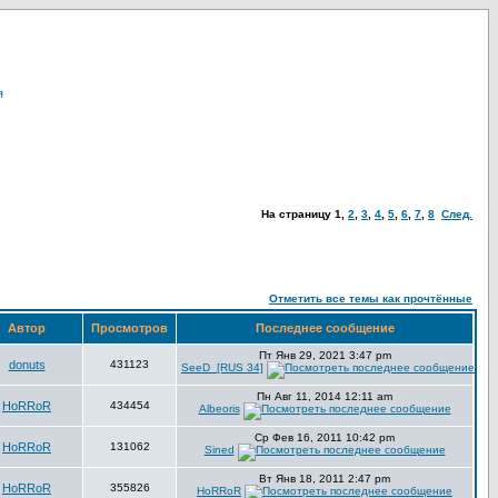
я
На страницу
1
,
2
,
3
,
4
,
5
,
6
,
7
,
8
След.
Отметить все темы как прочтённые
Автор
Просмотров
Последнее сообщение
Пт Янв 29, 2021 3:47 pm
donuts
431123
SeeD_[RUS 34]
Пн Авг 11, 2014 12:11 am
HoRRoR
434454
Albeoris
Ср Фев 16, 2011 10:42 pm
HoRRoR
131062
Sined
Вт Янв 18, 2011 2:47 pm
HoRRoR
355826
HoRRoR