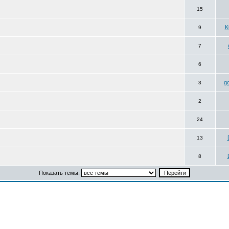
15
K
9
7
6
g
3
2
24
13
8
Показать темы: